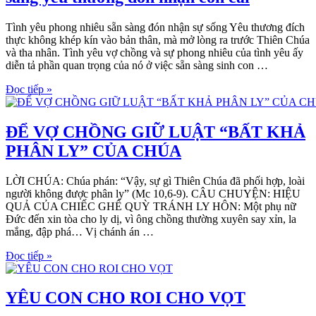
Tình yêu phong nhiêu sẵn sàng đón nhận sự sống Yêu thương đích
thực không khép kín vào bản thân, mà mở lòng ra trước Thiên Chúa
và tha nhân. Tình yêu vợ chồng và sự phong nhiêu của tình yêu ấy
diễn tả phần quan trọng của nó ở việc sẵn sàng sinh con …
Đọc tiếp »
ĐỂ VỢ CHỒNG GIỮ LUẬT “BẤT KHẢ
PHÂN LY” CỦA CHÚA
LỜI CHÚA: Chúa phán: “Vậy, sự gì Thiên Chúa đã phối hợp, loài
người không được phân ly” (Mc 10,6-9). CÂU CHUYỆN: HIỆU
QUẢ CỦA CHIẾC GHẾ QUỲ TRÁNH LY HÔN: Một phụ nữ
Đức đến xin tòa cho ly dị, vì ông chồng thường xuyên say xỉn, la
mắng, đập phá… Vị chánh án …
Đọc tiếp »
YÊU CON CHO ROI CHO VỌT