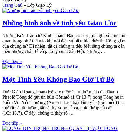
Trang Chủ
»
Lớp Giáo Lý
Những hình ảnh về tình yêu Giao Ước
Những Bức Tranh từ Kinh Thánh Bạn có bao giờ nghĩ về hình ảnh
quan trọng như thế nào khi nói đến sự hiểu biết đức tin Công giáo
của chúng ta? Dĩ nhiên, tất cả chúng ta đều biết rằng chúng ta cần
hiểu những chân lý và giáo lý của Giáo Hội. Nhưng …
Đọc tiếp »
Một Tình Yêu Không Bao Giờ Từ Bỏ
Đức Giáo Hoàng Phanxicô suy niệm Thư thứ nhất của Thánh
Phaolô Tông đồ gửi tín hữu Côrintô (1 Cr 13,7) trong Tông huấn
Niềm Vui Yêu Thương (Amoris Laetitia) Tình yêu (đức mến) tha
thứ tất cả, tin tưởng tất cả, hy vọng tất cả, chịu đựng tất cả”
(1Cr 13,7). Ở đây, chúng ta thấy rõ …
Đọc tiếp »