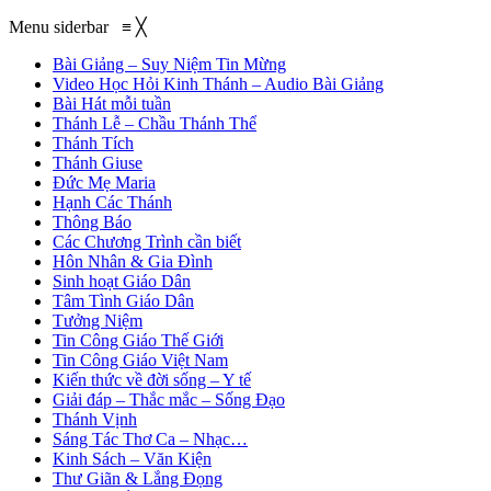
Menu siderbar
≡
╳
Bài Giảng – Suy Niệm Tin Mừng
Video Học Hỏi Kinh Thánh – Audio Bài Giảng
Bài Hát mỗi tuần
Thánh Lễ – Chầu Thánh Thể
Thánh Tích
Thánh Giuse
Đức Mẹ Maria
Hạnh Các Thánh
Thông Báo
Các Chương Trình cần biết
Hôn Nhân & Gia Đình
Sinh hoạt Giáo Dân
Tâm Tình Giáo Dân
Tưởng Niệm
Tin Công Giáo Thế Giới
Tin Công Giáo Việt Nam
Kiến thức về đời sống – Y tế
Giải đáp – Thắc mắc – Sống Đạo
Thánh Vịnh
Sáng Tác Thơ Ca – Nhạc…
Kinh Sách – Văn Kiện
Thư Giãn & Lắng Đọng