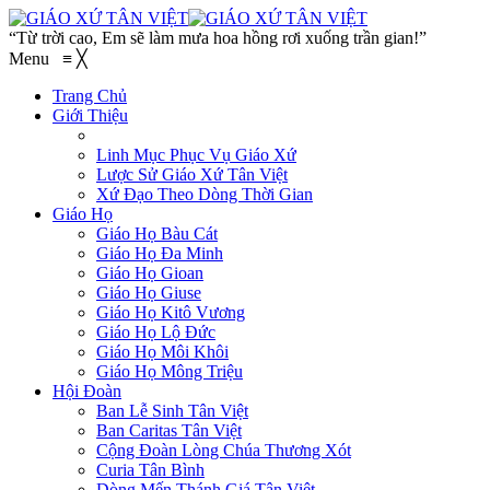
“Từ trời cao, Em sẽ làm mưa hoa hồng rơi xuống trần gian!”
Menu
≡
╳
Trang Chủ
Giới Thiệu
Linh Mục Phục Vụ Giáo Xứ
Lược Sử Giáo Xứ Tân Việt
Xứ Đạo Theo Dòng Thời Gian
Giáo Họ
Giáo Họ Bàu Cát
Giáo Họ Đa Minh
Giáo Họ Gioan
Giáo Họ Giuse
Giáo Họ Kitô Vương
Giáo Họ Lộ Đức
Giáo Họ Môi Khôi
Giáo Họ Mông Triệu
Hội Đoàn
Ban Lễ Sinh Tân Việt
Ban Caritas Tân Việt
Cộng Đoàn Lòng Chúa Thương Xót
Curia Tân Bình
Dòng Mến Thánh Giá Tân Việt