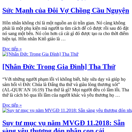
Sức Mạnh của Đôi Vợ Chồng Cầu Nguyện
Hôn nhân không chỉ là một nguồn an ủi trần gian. Nó càng không
phải là một phụ kiện mà người ta tìm cách để có được rồi sau đó đặt
nó sang một bên. Nó còn hơn cả cái gì đó được tạo ra cho thời điểm
hiện tại. Hôn nhân Kitô giáo là …
Đọc tiếp »
[Nhân Đức Trong Gia Đình] Tha Thứ
“Với những người phạm lỗi vì không biết, hãy sửa dạy và giúp họ
sám hối vì Đức Chúa là Đấng tha thứ và giàu lòng thương xót”
(AL-QUR’AN 16:19) Tha thứ là gì? Mọi người đều có lầm lỗi. Tha
thứ là cách bỏ qua lỗi lầm của người khác và yêu thương họ …
Đọc tiếp »
Suy tư mục vụ năm MVGĐ 11.2018: Sẵn
sàng yêu thương đón nhận con cái