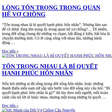
LÒNG TÔN TRỌNG TRONG QUAN
HỆ VỢ CHỒNG
“Tôn trọng nhau là bí quyết hạnh phúc hôn nhân”. Nhưng làm sao
để có được lòng tôn trọng ấy trong quan hệ vợ chồng?… Dĩ nhiên,
trong đời sống chung thì những va chạm, bất đồng ý kiến, bất hòa là
chuyện thường tình. Có lẽ càng sống với nhau lâu, những hành
động …
Đọc tiếp »
TÔN TRỌNG NHAU LÀ BÍ QUYẾT
HẠNH PHÚC HÔN NHÂN
Nếu hỏi những ai đã sống trong đời sống hôn nhân, hoặc những
thanh thiếu niên nam nữ sắp sửa bước vào đời sống này câu hỏi: “Bí
quyết hạnh phúc hôn nhân là gi?” thì tùy theo mỗi người, mỗi hoàn
cảnh câu trả lời sẽ khác nhau, nhưng một trong những bí quyết …
Đọc tiếp »