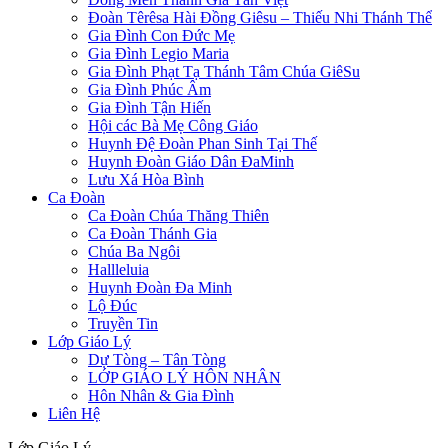
Đoàn Têrêsa Hài Đồng Giêsu – Thiếu Nhi Thánh Thể
Gia Đình Con Đức Mẹ
Gia Đình Legio Maria
Gia Đình Phạt Tạ Thánh Tâm Chúa GiêSu
Gia Đình Phúc Âm
Gia Đình Tận Hiến
Hội các Bà Mẹ Công Giáo
Huynh Đệ Đoàn Phan Sinh Tại Thế
Huynh Đoàn Giáo Dân ĐaMinh
Lưu Xá Hòa Bình
Ca Đoàn
Ca Đoàn Chúa Thăng Thiên
Ca Đoàn Thánh Gia
Chúa Ba Ngôi
Hallleluia
Huynh Đoàn Đa Minh
Lộ Đúc
Truyền Tin
Lớp Giáo Lý
Dự Tòng – Tân Tòng
LỚP GIÁO LÝ HÔN NHÂN
Hôn Nhân & Gia Đình
Liên Hệ
Lớp Giáo Lý