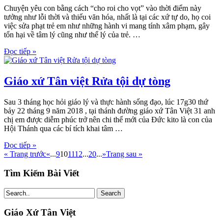
Chuyện yêu con bằng cách “cho roi cho vọt” vào thời điểm này
tưởng như lỗi thời và thiếu văn hóa, nhất là tại các xứ tự do, họ coi
việc sửa phạt trẻ em như những hành vi mang tính xâm phạm, gây
tổn hại về tâm lý cũng như thể lý của trẻ. …
Đọc tiếp »
Giáo xứ Tân việt Rửa tội dự tòng
Sau 3 tháng học hỏi giáo lý và thực hành sống đạo, lúc 17g30 thứ
bảy 22 tháng 9 năm 2018 , tại thánh đường giáo xứ Tân Việt 31 anh
chị em được diễm phúc trở nên chi thể mới của Đức kito là con của
Hội Thánh qua các bí tích khai tâm …
Đọc tiếp »
« Trang trước
«
...
9
10
11
12
...
20
...
»
Trang sau »
Tìm Kiếm Bài Viết
Search
Giáo Xứ Tân Việt