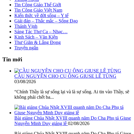
Tin Công Giáo Thế Giới
Tin Công Giáo Việt Nam
Kiến thức về đời sống – Y tế
Giải đáp – Thắc mắc – Sống Đạo
Thánh Vịnh
Sáng Tác Thơ Ca – Nhạc…
Kinh Sách – Văn Kiện
Thư Giãn & Lắng Đọng
Truyện ngắn
Tin mới
CẦU NGUYỆN CHO CỤ ÔNG GIUSE LÊ TÙNG
03/08/2026
“Chính Thầy là sự sống lại và là sự sống. Ai tin vào Thầy, sẽ
không phải chết ba...
Bài giảng Chúa Nhật XVIII quanh năm Do Cha Phụ tá Giuse
Nguyễn Minh Duy giảng lễ
02/08/2026
Bài giảng Chúa Nhật XVIII quanh năm Do Cha Phụ tá Giuse