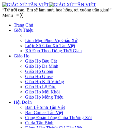
“Từ trời cao, Em sẽ làm mưa hoa hồng rơi xuống trần gian!”
Menu
≡
╳
Trang Chủ
Giới Thiệu
Linh Mục Phục Vụ Giáo Xứ
Lược Sử Giáo Xứ Tân Việt
Xứ Đạo Theo Dòng Thời Gian
Giáo Họ
Giáo Họ Bàu Cát
Giáo Họ Đa Minh
Giáo Họ Gioan
Giáo Họ Giuse
Giáo Họ Kitô Vương
Giáo Họ Lộ Đức
Giáo Họ Môi Khôi
Giáo Họ Mông Triệu
Hội Đoàn
Ban Lễ Sinh Tân Việt
Ban Caritas Tân Việt
Cộng Đoàn Lòng Chúa Thương Xót
Curia Tân Bình
Dòng Mến Thánh Giá Tân Việt