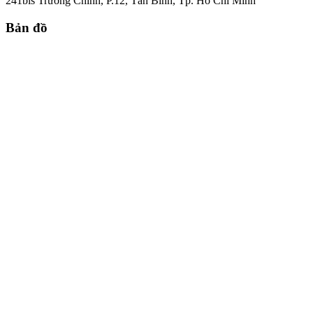
241bis Trường Chinh, P.12, Tân Bình, Tp. Hồ Chí Minh
Bản đồ