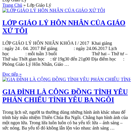
Trang Chủ
»
Lớp Giáo Lý
LỚP GIÁO LÝ HÔN NHÂN CỦA GIÁO
XỨ TÔI
LỚP GIÁO LÝ HÔN NHÂN KHÓA I / 2017 Khai giảng
: ngày 24 . 04. 2017 Bế giảng : ngày 24.06.2017 Lịch
học : mỗi tuần 3 buổi Thứ hai – Thứ tư –
Thứ sáu Thời gian học : từ 19g30 đến 21g00 Địa điểm học :
Phòng Giáo Lý Hôn Nhân, Giáo …
Đọc tiếp »
GIA ĐÌNH LÀ CỘNG ĐỒNG TÌNH YÊU
PHẢN CHIẾU TÌNH YÊU BA NGÔI
Trong lịch sử, người ta thường dùng những hình ảnh khác nhau để
trình bày mầu nhiệm Thiên Chúa Ba Ngôi. Chẳng hạn hình ảnh của
một ngọn lửa. Trong lửa luôn luôn có ba yếu tố: lửa – ánh sáng –
sức nóng. Ba yếu tố đó không lẫn lộn vào nhau: ánh sáng …