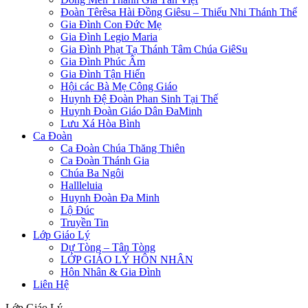
Đoàn Têrêsa Hài Đồng Giêsu – Thiếu Nhi Thánh Thể
Gia Đình Con Đức Mẹ
Gia Đình Legio Maria
Gia Đình Phạt Tạ Thánh Tâm Chúa GiêSu
Gia Đình Phúc Âm
Gia Đình Tận Hiến
Hội các Bà Mẹ Công Giáo
Huynh Đệ Đoàn Phan Sinh Tại Thế
Huynh Đoàn Giáo Dân ĐaMinh
Lưu Xá Hòa Bình
Ca Đoàn
Ca Đoàn Chúa Thăng Thiên
Ca Đoàn Thánh Gia
Chúa Ba Ngôi
Hallleluia
Huynh Đoàn Đa Minh
Lộ Đúc
Truyền Tin
Lớp Giáo Lý
Dự Tòng – Tân Tòng
LỚP GIÁO LÝ HÔN NHÂN
Hôn Nhân & Gia Đình
Liên Hệ
Lớp Giáo Lý