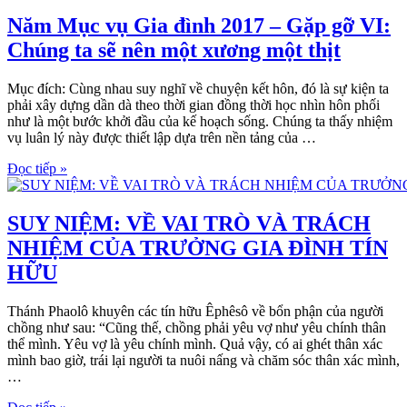
Năm Mục vụ Gia đình 2017 – Gặp gỡ VI:
Chúng ta sẽ nên một xương một thịt
Mục đích: Cùng nhau suy nghĩ về chuyện kết hôn, đó là sự kiện ta
phải xây dựng dần dà theo thời gian đồng thời học nhìn hôn phối
như là một bước khởi đầu của kế hoạch sống. Chúng ta thấy nhiệm
vụ luân lý này được thiết lập dựa trên nền tảng của …
Đọc tiếp »
SUY NIỆM: VỀ VAI TRÒ VÀ TRÁCH
NHIỆM CỦA TRƯỞNG GIA ĐÌNH TÍN
HỮU
Thánh Phaolô khuyên các tín hữu Êphêsô về bổn phận của người
chồng như sau: “Cũng thế, chồng phải yêu vợ như yêu chính thân
thể mình. Yêu vợ là yêu chính mình. Quả vậy, có ai ghét thân xác
mình bao giờ, trái lại người ta nuôi nấng và chăm sóc thân xác mình,
…