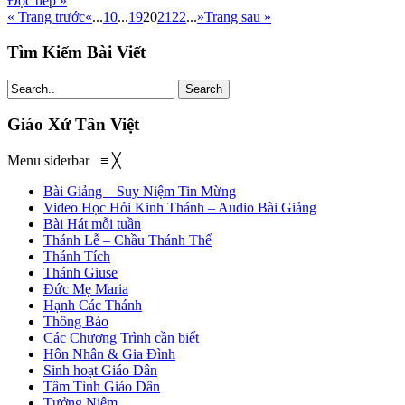
Đọc tiếp »
« Trang trước
«
...
10
...
19
20
21
22
...
»
Trang sau »
Tìm Kiếm Bài Viết
Search
Giáo Xứ Tân Việt
Menu siderbar
≡
╳
Bài Giảng – Suy Niệm Tin Mừng
Video Học Hỏi Kinh Thánh – Audio Bài Giảng
Bài Hát mỗi tuần
Thánh Lễ – Chầu Thánh Thể
Thánh Tích
Thánh Giuse
Đức Mẹ Maria
Hạnh Các Thánh
Thông Báo
Các Chương Trình cần biết
Hôn Nhân & Gia Đình
Sinh hoạt Giáo Dân
Tâm Tình Giáo Dân
Tưởng Niệm