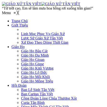
“Từ trời cao, Em sẽ làm mưa hoa hồng rơi xuống trần gian!”
Menu
≡
╳
Trang Chủ
Giới Thiệu
Linh Mục Phục Vụ Giáo Xứ
Lược Sử Giáo Xứ Tân Việt
Xứ Đạo Theo Dòng Thời Gian
Giáo Họ
Giáo Họ Bàu Cát
Giáo Họ Đa Minh
Giáo Họ Gioan
Giáo Họ Giuse
Giáo Họ Kitô Vương
Giáo Họ Lộ Đức
Giáo Họ Môi Khôi
Giáo Họ Mông Triệu
Hội Đoàn
Ban Lễ Sinh Tân Việt
Ban Caritas Tân Việt
Cộng Đoàn Lòng Chúa Thương Xót
Curia Tân Bình
Dòng Mến Thánh Giá Tân Việt