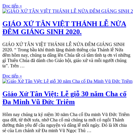
Đọc tiếp »
GIÁO XỨ TÂN VIỆT THÁNH LỄ NỬA
ĐÊM GIÁNG SINH 2020.
GIÁO XỨ TÂN VIỆT THÁNH LỄ NỬA ĐÊM GIÁNG SINH
2020. “ Trong bầu khí thinh lặng thánh thiêng của Thánh lễ Nửa
đêm hôm nay, chúng ta dâng lên Chúa tất cả tâm tình tạ ơn vì những
gì Thiên Chúa đã dành cho Giáo hội, giáo xứ và mỗi người chúng
ta”. Trên …
Đọc tiếp »
Giáo Xứ Tân Việt: Lễ giỗ 30 năm Cha cố
Đa Minh Vũ Đức Triêm
Hôm nay chúng ta kỷ niệm 30 năm Cha cố Đa minh Vũ Đức Triêm
qua đời, từ thời xưa, nhờ Cha cố mà chúng ta mới có ngôi Thánh
đường thân yêu để cầu nguyện và dâng lễ mỗi ngày. Đó là lời chia
sẻ của Lm chánh xứ Đa minh Vũ Ngọc Thủ …