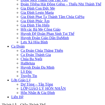
Đoàn Têrêsa Hài Đồng Giêsu – Thiếu Nhi Thánh Thể
Gia Đình Con Đức Mẹ
Gia Đình Legio Maria
Gia Đình Phạt Tạ Thánh Tâm Chúa GiêSu
Gia Đình Phúc Âm
Gia Đình Tận Hiến
Hội các Bà Mẹ Công Giáo
Huynh Đệ Đoàn Phan Sinh Tại Thế
Huynh Đoàn Giáo Dân ĐaMinh
Lưu Xá Hòa Bình
Ca Đoàn
Ca Đoàn Chúa Thăng Thiên
Ca Đoàn Thánh Gia
Chúa Ba Ngôi
Hallleluia
Huynh Đoàn Đa Minh
Lộ Đúc
Truyền Tin
Lớp Giáo Lý
Dự Tòng – Tân Tòng
LỚP GIÁO LÝ HÔN NHÂN
Hôn Nhân & Gia Đình
Liên Hệ
Thánh Lễ – Chầu Thánh Thể