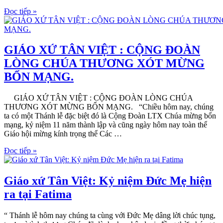
Đọc tiếp »
GIÁO XỨ TÂN VIỆT : CỘNG ĐOÀN
LÒNG CHÚA THƯƠNG XÓT MỪNG
BỔN MẠNG.
GIÁO XỨ TÂN VIỆT : CỘNG ĐOÀN LÒNG CHÚA
THƯƠNG XÓT MỪNG BỔN MẠNG. “Chiều hôm nay, chúng
ta có một Thánh lễ đặc biệt đó là Cộng Đoàn LTX Chúa mừng bổn
mạng, kỷ niệm 11 năm thành lập và cũng ngày hôm nay toàn thể
Giáo hội mừng kính trọng thể Các …
Đọc tiếp »
Giáo xứ Tân Việt: Kỷ niệm Đức Mẹ hiện
ra tại Fatima
“ Thánh lễ hôm nay chúng ta cùng với Đức Mẹ dâng lời chúc tụng,