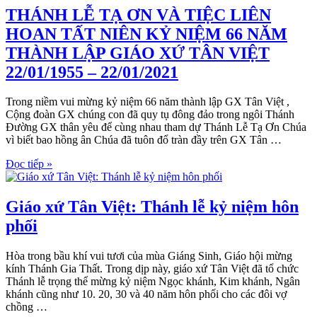
THÁNH LỄ TẠ ƠN VÀ TIỆC LIÊN
HOAN TẤT NIÊN KỶ NIỆM 66 NĂM
THÀNH LẬP GIÁO XỨ TÂN VIỆT
22/01/1955 – 22/01/2021
Trong niềm vui mừng kỷ niệm 66 năm thành lập GX Tân Việt ,
Cộng đoàn GX chúng con đã quy tụ đông đảo trong ngôi Thánh
Đường GX thân yêu để cùng nhau tham dự Thánh Lễ Tạ Ơn Chúa
vì biết bao hồng ân Chúa đã tuôn đổ tràn đầy trên GX Tân …
Đọc tiếp »
Giáo xứ Tân Việt: Thánh lễ kỷ niệm hôn
phối
Hòa trong bầu khí vui tươi của mùa Giáng Sinh, Giáo hội mừng
kính Thánh Gia Thất. Trong dịp này, giáo xứ Tân Việt đã tổ chức
Thánh lễ trọng thể mừng kỷ niệm Ngọc khánh, Kim khánh, Ngân
khánh cũng như 10. 20, 30 và 40 năm hôn phối cho các đôi vợ
chồng …