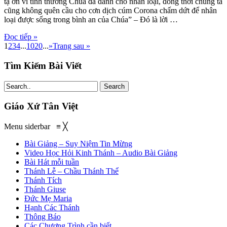
tạ ơn vì tình thương Chúa đã dành cho nhân loại, đồng thời chúng ta
cũng không quên cầu cho cơn dịch cúm Corona chấm dứt để nhân
loại được sống trong bình an của Chúa” – Đó là lời …
Đọc tiếp »
1
2
3
4
...
10
20
...
»
Trang sau »
Tìm Kiếm Bài Viết
Search
Giáo Xứ Tân Việt
Menu siderbar
≡
╳
Bài Giảng – Suy Niệm Tin Mừng
Video Học Hỏi Kinh Thánh – Audio Bài Giảng
Bài Hát mỗi tuần
Thánh Lễ – Chầu Thánh Thể
Thánh Tích
Thánh Giuse
Đức Mẹ Maria
Hạnh Các Thánh
Thông Báo
Các Chương Trình cần biết