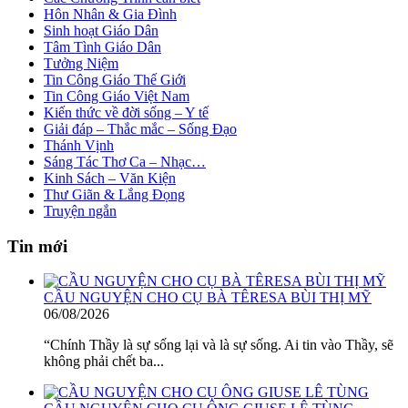
Hôn Nhân & Gia Đình
Sinh hoạt Giáo Dân
Tâm Tình Giáo Dân
Tưởng Niệm
Tin Công Giáo Thế Giới
Tin Công Giáo Việt Nam
Kiến thức về đời sống – Y tế
Giải đáp – Thắc mắc – Sống Đạo
Thánh Vịnh
Sáng Tác Thơ Ca – Nhạc…
Kinh Sách – Văn Kiện
Thư Giãn & Lắng Đọng
Truyện ngắn
Tin mới
CẦU NGUYỆN CHO CỤ BÀ TÊRESA BÙI THỊ MỸ
06/08/2026
“Chính Thầy là sự sống lại và là sự sống. Ai tin vào Thầy, sẽ
không phải chết ba...