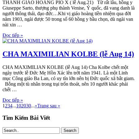
THÁNH GIÁO HOÀNG PIO X ( lễ Aug.21) Từ rất lâu, hồng y
Giuseppe Sarto, thượng phụ thành Venise, Ý quốc, đã vang danh là
người thông thái, đạo đức…Khi vị giáo hoàng tiền nhiệm qua đời
năm 1903, ngài được 50 trong số 60 hồng y bầu chọn, dù ngài van
nài xin …
Đọc tiếp »
CHA MAXIMILIAN KOLBE (lễ Aug 14)
CHA MAXIMILIAN KOLBE (lễ Aug 14) Cha Kolbe chết một
ngày trước lễ Đức Mẹ Hồn Xác lên trời năm 1941. Là một Linh
mục Công giáo Ba Lan, có uy tín lớn nên bị Đức quốc xã bắt giam.
Bỗng một tù nhân trong trại trốn thoát, nên 10 người khác phải
chết …
Đọc tiếp »
1
2
3
4
...
10
20
30
...
»
Trang sau »
Tìm Kiếm Bài Viết
Search