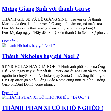
Mừng Giáng Sinh với thánh Giu se
THÁNH GIU SE VÀ LỄ GIÁNG SINH Truyện kể về thánh
Martino da đen, 1 tuần trước lễ Giáng sinh năm nọ, tới trước tòa
Đức Mẹ hỏi cách thức mừng lễ năm nay sao cho đẹp lòng Chúa.
Đức Mẹ đáp ngay :”Hãy đến xin ý kiến thánh Giu Se”. Sự phù …
Đọc tiếp »
Thánh Nicholas hay già Noel ?
ST NICHOLAS HAY GIÀ NOEL ? Hình ảnh phổ biến của Ông
Già Noel ngày nay xuất phát từ Sinterklaas ở Hòa Lan và có lẽ bắt
nguồn từ chuyện Saint Nicholas (hay Santa Claus), ông thánh gốc
Hy Lạp được giáo hội Công Giáo Roma cũng như “Chính Thống
Giáo phương Ðông” công nhận. …
Đọc tiếp »
THÁNH PHAN XI CÔ KHÓ NGHÈO (