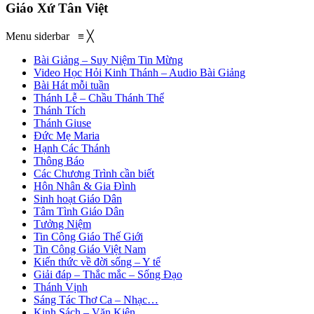
Giáo Xứ Tân Việt
Menu siderbar
≡
╳
Bài Giảng – Suy Niệm Tin Mừng
Video Học Hỏi Kinh Thánh – Audio Bài Giảng
Bài Hát mỗi tuần
Thánh Lễ – Chầu Thánh Thể
Thánh Tích
Thánh Giuse
Đức Mẹ Maria
Hạnh Các Thánh
Thông Báo
Các Chương Trình cần biết
Hôn Nhân & Gia Đình
Sinh hoạt Giáo Dân
Tâm Tình Giáo Dân
Tưởng Niệm
Tin Công Giáo Thế Giới
Tin Công Giáo Việt Nam
Kiến thức về đời sống – Y tế
Giải đáp – Thắc mắc – Sống Đạo
Thánh Vịnh
Sáng Tác Thơ Ca – Nhạc…
Kinh Sách – Văn Kiện