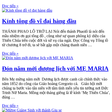
Đọc tiếp »
Kính tông đồ vĩ đại hàng đầu
THÁNH PHAO LÔ TRỞ LẠI Nói đến thánh Phaolô là nói đến
mầu nhiệm ơn gọi tông đồ , cũng như sự quan phòng kỳ diệu của
Thiên Chúa trên cuộc đời và sứ vụ của ngài. Đọc Công vụ Tông tồ
từ chương 8 trở đi, ta sẽ bắt gặp một chàng thanh niên …
Đọc tiếp »
Đón năm mới dương lịch với MẸ MARIA
Bên Mẹ mừng năm mới Dương lịch được canh cải chính thức vào
năm 1852 do công của Giáo hoàng Gregorio cả. Giáo hội mời
chúng ta bước vào tân niên với tâm tình mến yêu tin tưởng nơi Đức
Trinh Nữ Maria. Mồng một tháng giêng là lễ kính ‘Mẹ Thiên Chúa’,
đúng …
Đọc tiếp »