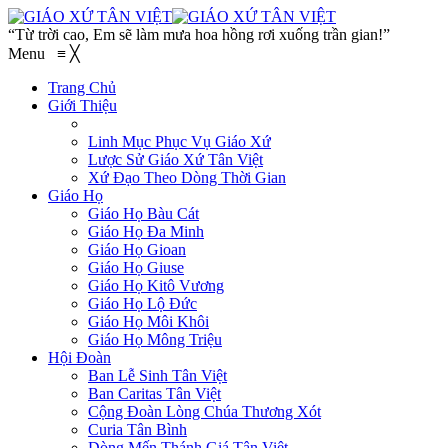
“Từ trời cao, Em sẽ làm mưa hoa hồng rơi xuống trần gian!”
Menu
≡
╳
Trang Chủ
Giới Thiệu
Linh Mục Phục Vụ Giáo Xứ
Lược Sử Giáo Xứ Tân Việt
Xứ Đạo Theo Dòng Thời Gian
Giáo Họ
Giáo Họ Bàu Cát
Giáo Họ Đa Minh
Giáo Họ Gioan
Giáo Họ Giuse
Giáo Họ Kitô Vương
Giáo Họ Lộ Đức
Giáo Họ Môi Khôi
Giáo Họ Mông Triệu
Hội Đoàn
Ban Lễ Sinh Tân Việt
Ban Caritas Tân Việt
Cộng Đoàn Lòng Chúa Thương Xót
Curia Tân Bình
Dòng Mến Thánh Giá Tân Việt