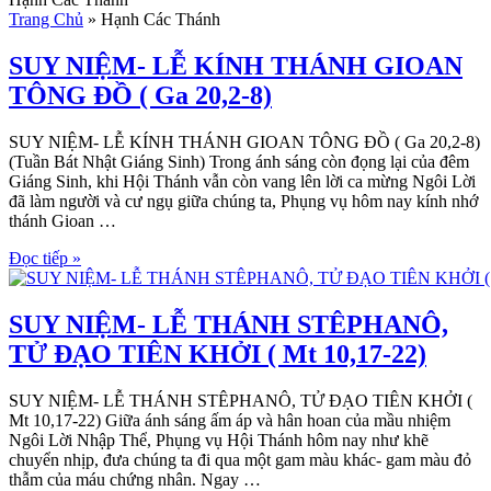
Trang Chủ
»
Hạnh Các Thánh
SUY NIỆM- LỄ KÍNH THÁNH GIOAN
TÔNG ĐỒ ( Ga 20,2-8)
SUY NIỆM- LỄ KÍNH THÁNH GIOAN TÔNG ĐỒ ( Ga 20,2-8)
(Tuần Bát Nhật Giáng Sinh) Trong ánh sáng còn đọng lại của đêm
Giáng Sinh, khi Hội Thánh vẫn còn vang lên lời ca mừng Ngôi Lời
đã làm người và cư ngụ giữa chúng ta, Phụng vụ hôm nay kính nhớ
thánh Gioan …
Đọc tiếp »
SUY NIỆM- LỄ THÁNH STÊPHANÔ,
TỬ ĐẠO TIÊN KHỞI ( Mt 10,17-22)
SUY NIỆM- LỄ THÁNH STÊPHANÔ, TỬ ĐẠO TIÊN KHỞI (
Mt 10,17-22) Giữa ánh sáng ấm áp và hân hoan của mầu nhiệm
Ngôi Lời Nhập Thể, Phụng vụ Hội Thánh hôm nay như khẽ
chuyển nhịp, đưa chúng ta đi qua một gam màu khác- gam màu đỏ
thẫm của máu chứng nhân. Ngay …