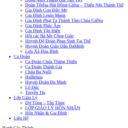
Đoàn Têrêsa Hài Đồng Giêsu – Thiếu Nhi Thánh Thể
Gia Đình Con Đức Mẹ
Gia Đình Legio Maria
Gia Đình Phạt Tạ Thánh Tâm Chúa GiêSu
Gia Đình Phúc Âm
Gia Đình Tận Hiến
Hội các Bà Mẹ Công Giáo
Huynh Đệ Đoàn Phan Sinh Tại Thế
Huynh Đoàn Giáo Dân ĐaMinh
Lưu Xá Hòa Bình
Ca Đoàn
Ca Đoàn Chúa Thăng Thiên
Ca Đoàn Thánh Gia
Chúa Ba Ngôi
Hallleluia
Huynh Đoàn Đa Minh
Lộ Đúc
Truyền Tin
Lớp Giáo Lý
Dự Tòng – Tân Tòng
LỚP GIÁO LÝ HÔN NHÂN
Hôn Nhân & Gia Đình
Liên Hệ
Hạnh Các Thánh