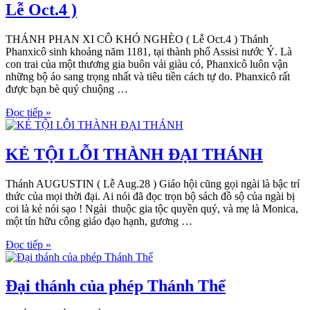
Lễ Oct.4 )
THÁNH PHAN XI CÔ KHÓ NGHÈO ( Lễ Oct.4 ) Thánh
Phanxicô sinh khoảng năm 1181, tại thành phố Assisi nước Ý. Là
con trai của một thương gia buôn vải giàu có, Phanxicô luôn vận
những bộ áo sang trọng nhất và tiêu tiền cách tự do. Phanxicô rất
được bạn bè quý chuộng …
Đọc tiếp »
KẺ TỘI LỖI THÀNH ĐẠI THÁNH
Thánh AUGUSTIN ( Lễ Aug.28 ) Giáo hội cũng gọi ngài là bậc trí
thức của mọi thời đại. Ai nói đã đọc trọn bộ sách đồ sộ của ngài bị
coi là kẻ nói sạo ! Ngài thuộc gia tộc quyền quý, và mẹ là Monica,
một tín hữu công giáo đạo hạnh, gương …
Đọc tiếp »
Đại thánh của phép Thánh Thể