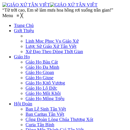
“Từ trời cao, Em sẽ làm mưa hoa hồng rơi xuống trần gian!”
Menu
≡
╳
Trang Chủ
Giới Thiệu
Linh Mục Phục Vụ Giáo Xứ
Lược Sử Giáo Xứ Tân Việt
Xứ Đạo Theo Dòng Thời Gian
Giáo Họ
Giáo Họ Bàu Cát
Giáo Họ Đa Minh
Giáo Họ Gioan
Giáo Họ Giuse
Giáo Họ Kitô Vương
Giáo Họ Lộ Đức
Giáo Họ Môi Khôi
Giáo Họ Mông Triệu
Hội Đoàn
Ban Lễ Sinh Tân Việt
Ban Caritas Tân Việt
Cộng Đoàn Lòng Chúa Thương Xót
Curia Tân Bình
Dòng Mến Thánh Giá Tân Việt