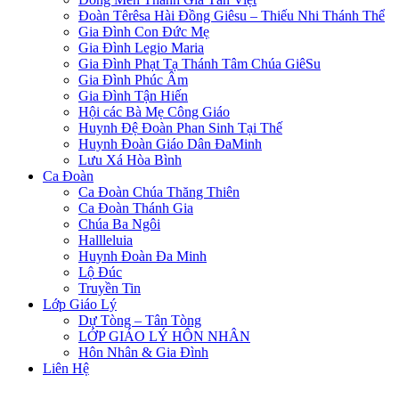
Đoàn Têrêsa Hài Đồng Giêsu – Thiếu Nhi Thánh Thể
Gia Đình Con Đức Mẹ
Gia Đình Legio Maria
Gia Đình Phạt Tạ Thánh Tâm Chúa GiêSu
Gia Đình Phúc Âm
Gia Đình Tận Hiến
Hội các Bà Mẹ Công Giáo
Huynh Đệ Đoàn Phan Sinh Tại Thế
Huynh Đoàn Giáo Dân ĐaMinh
Lưu Xá Hòa Bình
Ca Đoàn
Ca Đoàn Chúa Thăng Thiên
Ca Đoàn Thánh Gia
Chúa Ba Ngôi
Hallleluia
Huynh Đoàn Đa Minh
Lộ Đúc
Truyền Tin
Lớp Giáo Lý
Dự Tòng – Tân Tòng
LỚP GIÁO LÝ HÔN NHÂN
Hôn Nhân & Gia Đình
Liên Hệ