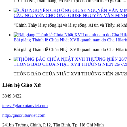
1. Chúa Nhật đầu tháng, có Rửa Tội cho trẻ em lúc 9 giờ 00. 
CẦU NGUYỆN CHO ÔNG GIUSE NGUYỄN VĂN MINH
“Chính Thầy là sự sống lại và là sự sống. Ai tin và Thầy, sẽ kh
Bài giảng Thánh lễ Chúa Nhật XVII quanh nam do Cha Hilar
Bài giảng Thánh lễ Chúa Nhật XVII quanh nam do Cha Hilar
THÔNG BÁO CHÚA NHẬT XVII THƯỜNG NIÊN 26/7/2
THÔNG BÁO CHÚA NHẬT XVII THƯỜNG NIÊN 26/7/2026 1. 
Liên hệ Giáo Xứ
3849 3422
teresa*giaoxutanviet.com
http://giaoxutanviet.com
241bis Trường Chinh, P.12, Tân Bình, Tp. Hồ Chí Minh