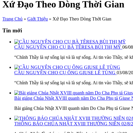
Xứ Đạo Theo Dòng Thời Gian
Trang Chủ
»
Giới Thiệu
»
Xứ Đạo Theo Dòng Thời Gian
Tin mới
CẦU NGUYỆN CHO CỤ BÀ TÊRESA BÙI THỊ MỸ
06/08
“Chính Thầy là sự sống lại và là sự sống. Ai tin vào Thầy, sẽ k
CẦU NGUYỆN CHO CỤ ÔNG GIUSE LÊ TÙNG
03/08/2
“Chính Thầy là sự sống lại và là sự sống. Ai tin vào Thầy, sẽ k
Bài giảng Chúa Nhật XVIII quanh năm Do Cha Phụ tá Giuse
Bài giảng Chúa Nhật XVIII quanh năm Do Cha Phụ tá Giuse N
THÔNG BÁO CHÚA NHẬT XVIII THƯỜNG NIÊN 02/8/