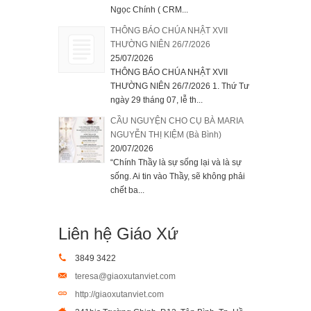
Ngọc Chính ( CRM...
THÔNG BÁO CHÚA NHẬT XVII
THƯỜNG NIÊN 26/7/2026
25/07/2026
THÔNG BÁO CHÚA NHẬT XVII
THƯỜNG NIÊN 26/7/2026 1. Thứ Tư
ngày 29 tháng 07, lễ th...
CẦU NGUYỆN CHO CỤ BÀ MARIA
NGUYỄN THỊ KIỆM (Bà Bình)
20/07/2026
“Chính Thầy là sự sống lại và là sự
sống. Ai tin vào Thầy, sẽ không phải
chết ba...
Liên hệ Giáo Xứ
3849 3422
teresa@giaoxutanviet.com
http://giaoxutanviet.com