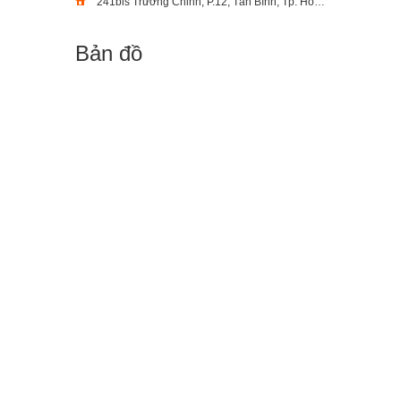
241bis Trường Chinh, P.12, Tân Bình, Tp. Hồ Chí Minh
Bản đồ