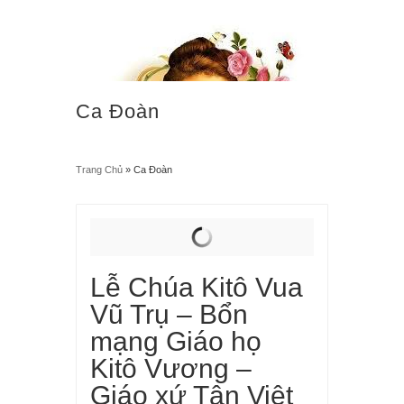
Ca Đoàn
Trang Chủ
»
Ca Đoàn
“Từ trời cao, Em sẽ làm mưa hoa hồng rơi xuống trần
gian!”
Menu
Lễ Chúa Kitô Vua
≡
Vũ Trụ – Bổn
mạng Giáo họ
Kitô Vương –
Giáo xứ Tân Việt