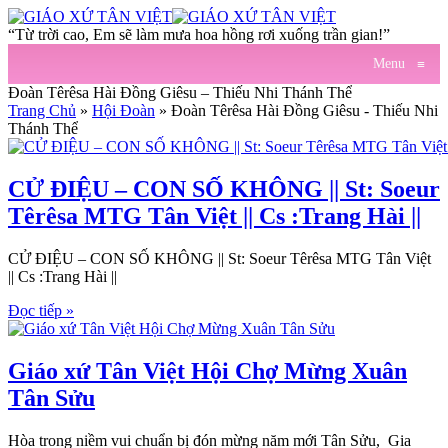
“Từ trời cao, Em sẽ làm mưa hoa hồng rơi xuống trần gian!”
Menu
≡
Đoàn Têrêsa Hài Đồng Giêsu – Thiếu Nhi Thánh Thể
Trang Chủ
»
Hội Đoàn
»
Đoàn Têrêsa Hài Đồng Giêsu - Thiếu Nhi
Thánh Thể
CỬ ĐIỆU – CON SỐ KHÔNG || St: Soeur
Têrêsa MTG Tân Việt || Cs :Trang Hài ||
CỬ ĐIỆU – CON SỐ KHÔNG || St: Soeur Têrêsa MTG Tân Việt
|| Cs :Trang Hài ||
Đọc tiếp »
Giáo xứ Tân Việt Hội Chợ Mừng Xuân
Tân Sửu
Hòa trong niềm vui chuẩn bị đón mừng năm mới Tân Sửu, Gia