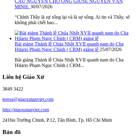
CẦU NGUYỆN CHO ÔNG GIUSE NGUYỄN VĂN
MINH.
30/07/2026
“Chính Thầy là sự sống lại và là sự sống. Ai tin và Thầy, sẽ
không phải chết bao...
Bài giảng Thánh lễ Chúa Nhật XVII quanh nam do Cha
Hilario Phạm Ngọc Chính ( CRM) giảng lễ
25/07/2026
Bài giảng Thánh lễ Chúa Nhật XVII quanh nam do Cha
Hilario Phạm Ngọc Chính ( CRM...
Liên hệ Giáo Xứ
3849 3422
teresa@giaoxutanviet.com
http://giaoxutanviet.com
241bis Trường Chinh, P.12, Tân Bình, Tp. Hồ Chí Minh
Bản đồ