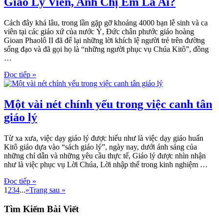
Giáo Lý Viên, Anh Chị Em Là Ai?
Cách đây khá lâu, trong lần gặp gỡ khoảng 4000 bạn lễ sinh và ca
viên tại các giáo xứ của nước Ý, Đức chân phước giáo hoàng
Gioan Phaolô II đã để lại những lời khích lệ người trẻ trên đường
sống đạo và đã gọi họ là “những người phục vụ Chúa Kitô”, đồng
…
Đọc tiếp »
Một vài nét chính yếu trong việc canh tân
giáo lý
Từ xa xưa, việc dạy giáo lý được hiểu như là việc dạy giáo huấn
Kitô giáo dựa vào “sách giáo lý”, ngày nay, dưới ánh sáng của
những chỉ dẫn và những yêu cầu thực tế, Giáo lý được nhìn nhận
như là việc phục vụ Lời Chúa, Lời nhập thể trong kinh nghiệm …
Đọc tiếp »
1
2
3
4
...
»
Trang sau »
Tìm Kiếm Bài Viết