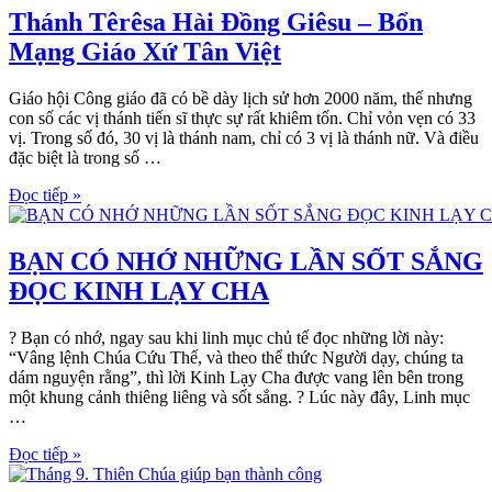
Thánh Têrêsa Hài Đồng Giêsu – Bổn
Mạng Giáo Xứ Tân Việt
Giáo hội Công giáo đã có bề dày lịch sử hơn 2000 năm, thế nhưng
con số các vị thánh tiến sĩ thực sự rất khiêm tốn. Chỉ vỏn vẹn có 33
vị. Trong số đó, 30 vị là thánh nam, chỉ có 3 vị là thánh nữ. Và điều
đặc biệt là trong số …
Đọc tiếp »
BẠN CÓ NHỚ NHỮNG LẦN SỐT SẮNG
ĐỌC KINH LẠY CHA
? Bạn có nhớ, ngay sau khi linh mục chủ tế đọc những lời này:
“Vâng lệnh Chúa Cứu Thế, và theo thể thức Người dạy, chúng ta
dám nguyện rằng”, thì lời Kinh Lạy Cha được vang lên bên trong
một khung cảnh thiêng liêng và sốt sắng. ? Lúc này đây, Linh mục
…
Đọc tiếp »