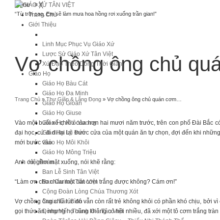
Menu
≡
╳
“Từ trời cao, Em sẽ làm mưa hoa hồng rơi xuống trần gian!”
Trang Chủ
Giới Thiệu
Linh Mục Phục Vụ Giáo Xứ
Lược Sử Giáo Xứ Tân Việt
Vợ chồng ông chủ q
Xứ Đạo Theo Dòng Thời Gian
Giáo Họ
Giáo Họ Bàu Cát
Giáo Họ Đa Minh
Trang Chủ
»
Thư Giãn & Lắng Đọng
»
Vợ chồng ông chủ quán cơm…
Giáo Họ Gioan
Giáo Họ Giuse
Vào một buổi xế chiều của hơn hai mươi năm trước, trên con phố Đài Bắc có
Giáo Họ Kitô Vương
đại học, cứ đi đi lại lại trước cửa của một quán ăn tự chọn, đợi đến khi nhữ
Giáo Họ Lộ Đức
mới bước vào.
Giáo Họ Môi Khôi
Giáo Họ Mông Triệu
Anh cúi gầm mặt xuống, nói khẽ rằng:
Hội Đoàn
Ban Lễ Sinh Tân Việt
“Làm ơn cho cháu một bát cơm trắng được không? Cám ơn!”
Ban Caritas Tân Việt
Cộng Đoàn Lòng Chúa Thương Xót
Vợ chồng ông chủ lúc đó vẫn còn rất trẻ không khỏi có phần khó chịu, bởi vì
Curia Tân Bình
gọi thức ăn, nhưng họ cũng không có hỏi nhiều, đã xới một tô cơm trắng tràn
Dòng Mến Thánh Giá Tân Việt