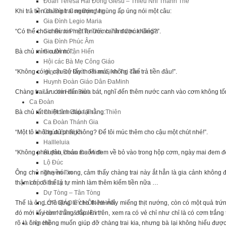
Đoàn Têrêsa Hài Đồng Giêsu – Thiếu Nhi Thánh Thể
Khi trả tiền chàng trai ngượng ngùng ấp úng nói một câu:
Gia Đình Con Đức Mẹ
Gia Đình Legio Maria
“Có thể cho cháu xin một ít nước canh được không?”.
Gia Đình Phạt Tạ Thánh Tâm Chúa GiêSu
Gia Đình Phúc Âm
Bà chủ mỉm cười nói:
Gia Đình Tận Hiến
Hội các Bà Mẹ Công Giáo
“Không có gì, cậu cứ lấy thoải mái, không cần trả tiền đâu!”.
Huynh Đệ Đoàn Phan Sinh Tại Thế
Huynh Đoàn Giáo Dân ĐaMinh
Chàng trai ăn cơm đến nửa bát, nghĩ đến thêm nước canh vào cơm không tốn ti
Lưu Xá Hòa Bình
Ca Đoàn
Bà chủ rất nhiệt tình đáp lại rằng:
Ca Đoàn Chúa Thăng Thiên
Ca Đoàn Thánh Gia
“Một tô không đủ phải không? Để tôi múc thêm cho cậu một chút nhé!”.
Chúa Ba Ngôi
Hallleluia
“Không phải đâu, cháu muốn đem về bỏ vào trong hộp cơm, ngày mai đem đế
Huynh Đoàn Đa Minh
Lộ Đúc
Ông chủ nghe nói xong, cảm thấy chàng trai này ắt hẳn là gia cảnh không 
Truyền Tin
thậm chí có thể là tự mình làm thêm kiếm tiền nữa …
Lớp Giáo Lý
Dự Tòng – Tân Tòng
Thế là ông chủ lặng lẽ cho thêm mấy miếng thịt nướng, còn có một quả tr
LỚP GIÁO LÝ HÔN NHÂN
đó mới lấy cơm trắng đắp lên trên, xem ra có vẻ chỉ như chỉ là có cơm trắng 
Hôn Nhân & Gia Đình
rõ là ông chồng muốn giúp đỡ chàng trai kia, nhưng bà lại không hiểu được 
Liên Hệ