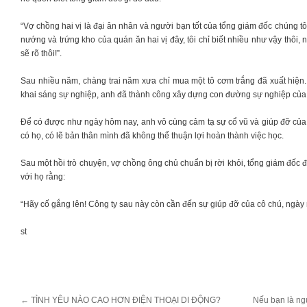
“Vợ chồng hai vị là đại ân nhân và người bạn tốt của tổng giám đốc chúng tôi
nướng và trứng kho của quán ăn hai vị đây, tôi chỉ biết nhiều như vậy thôi
sẽ rõ thôi!”.
Sau nhiều năm, chàng trai năm xưa chỉ mua một tô cơm trắng đã xuất hiệ
khai sáng sự nghiệp, anh đã thành công xây dựng con đường sự nghiệp của
Để có được như ngày hôm nay, anh vô cùng cảm tạ sự cổ vũ và giúp đỡ củ
có họ, có lẽ bản thân mình đã không thể thuận lợi hoàn thành việc học.
Sau một hồi trò chuyện, vợ chồng ông chủ chuẩn bị rời khỏi, tổng giám đốc đ
với họ rằng:
“Hãy cố gắng lên! Công ty sau này còn cần đến sự giúp đỡ của cô chú, ngày 
st
←
TÌNH YÊU NÀO CAO HƠN ĐIỆN THOẠI DI ĐỘNG?
Nếu bạn là ngư