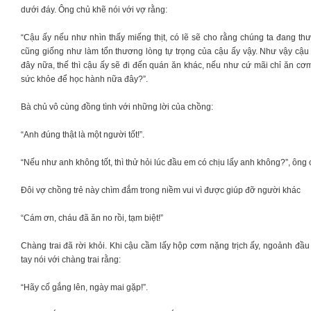
dưới đáy. Ông chủ khẽ nói với vợ rằng:
“Cậu ấy nếu như nhìn thấy miếng thịt, có lẽ sẽ cho rằng chúng ta đang thư
cũng giống như làm tổn thương lòng tự trọng của cậu ấy vậy. Như vậy cậ
đây nữa, thế thì cậu ấy sẽ đi đến quán ăn khác, nếu như cứ mãi chỉ ăn cơ
sức khỏe để học hành nữa đây?”.
Bà chủ vô cùng đồng tình với những lời của chồng:
“Anh đúng thật là một người tốt!”.
“Nếu như anh không tốt, thì thử hỏi lúc đầu em có chịu lấy anh không?”, ông 
Đôi vợ chồng trẻ này chìm đắm trong niềm vui vì được giúp đỡ người khác
“Cám ơn, cháu đã ăn no rồi, tạm biệt!”
Chàng trai đã rời khỏi. Khi cậu cầm lấy hộp cơm nặng trịch ấy, ngoảnh đầu 
tay nói với chàng trai rằng:
“Hãy cố gắng lên, ngày mai gặp!”.