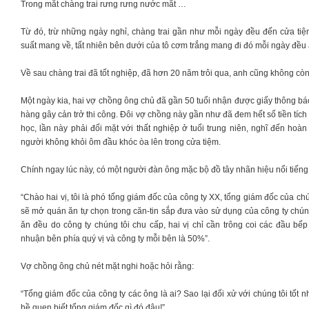
Trong mắt chàng trai rưng rưng nước mắt …
Từ đó, trừ những ngày nghỉ, chàng trai gần như mỗi ngày đều đến cửa tiệm
suất mang về, tất nhiên bên dưới của tô cơm trắng mang đi đó mỗi ngày đề
Về sau chàng trai đã tốt nghiệp, đã hơn 20 năm trôi qua, anh cũng không c
Một ngày kia, hai vợ chồng ông chủ đã gần 50 tuổi nhận được giấy thông bá
hàng gây cản trở thi công. Đôi vợ chồng này gần như đã đem hết số tiền tích
học, lần này phải đối mặt với thất nghiệp ở tuổi trung niên, nghĩ đến ho
người không khỏi ôm đầu khóc òa lên trong cửa tiệm.
Chính ngay lúc này, có một người đàn ông mặc bộ đồ tây nhãn hiệu nổi tiếng
“Chào hai vị, tôi là phó tổng giám đốc của công ty XX, tổng giám đốc của ch
sẽ mở quán ăn tự chọn trong căn-tin sắp đưa vào sử dụng của công ty chúng 
ăn đều do công ty chúng tôi chu cấp, hai vị chỉ cần trông coi các đầu bếp 
nhuận bên phía quý vị và công ty mỗi bên là 50%”.
Vợ chồng ông chủ nét mặt nghi hoặc hỏi rằng:
“Tổng giám đốc của công ty các ông là ai? Sao lại đối xử với chúng tôi tốt
hề quen biết tổng giám đốc gì đó đâu!”