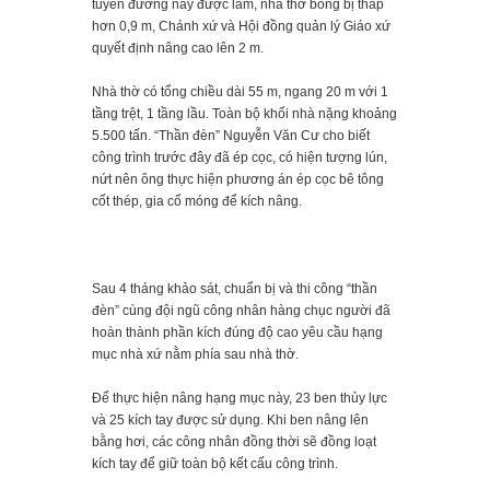
tuyến đường này được làm, nhà thờ bỗng bị thấp
hơn 0,9 m, Chánh xứ và Hội đồng quản lý Giáo xứ
quyết định nâng cao lên 2 m.
Nhà thờ có tổng chiều dài 55 m, ngang 20 m với 1
tầng trệt, 1 tầng lầu. Toàn bộ khối nhà nặng khoảng
5.500 tấn. “Thần đèn” Nguyễn Văn Cư cho biết
công trình trước đây đã ép cọc, có hiện tượng lún,
nứt nên ông thực hiện phương án ép cọc bê tông
cốt thép, gia cố móng để kích nâng.
Sau 4 tháng khảo sát, chuẩn bị và thi công “thần
đèn” cùng đội ngũ công nhân hàng chục người đã
hoàn thành phần kích đúng độ cao yêu cầu hạng
mục nhà xứ nằm phía sau nhà thờ.
Để thực hiện nâng hạng mục này, 23 ben thủy lực
và 25 kích tay được sử dụng. Khi ben nâng lên
bằng hơi, các công nhân đồng thời sẽ đồng loạt
kích tay để giữ toàn bộ kết cấu công trình.