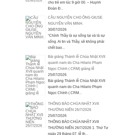
cho trẻ em lúc 9 giờ 00. – Huynh
Đoàn Đ...
CẦU NGUYỆN CHO ÔNG GIUSE
NGUYỄN VĂN MINH.
30/07/2026
“Chính Thầy là sự sống lại và là sự
sống. Ai tin và Thầy, sẽ không phải
chết bao...
Bài giảng Thánh lễ Chúa Nhật XVII
quanh nam do Cha Hilario Phạm
Ngọc Chính ( CRM) giảng lễ
25/07/2026
Bài giảng Thánh lễ Chúa Nhật XVII
quanh nam do Cha Hilario Phạm
Ngọc Chính ( CRM...
THÔNG BÁO CHÚA NHẬT XVII
THƯỜNG NIÊN 26/7/2026
25/07/2026
THÔNG BÁO CHÚA NHẬT XVII
THƯỜNG NIÊN 26/7/2026 1. Thứ Tư
ngày 29 tháng 07, lễ th...