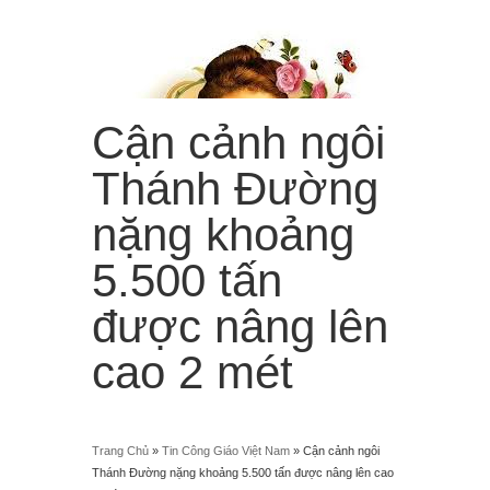
Cận cảnh ngôi
Thánh Đường
nặng khoảng
5.500 tấn
“Từ trời cao, Em sẽ làm mưa hoa hồng rơi xuống trần
gian!”
được nâng lên
Menu
≡
cao 2 mét
Trang Chủ
»
Tin Công Giáo Việt Nam
»
Cận cảnh ngôi
Thánh Đường nặng khoảng 5.500 tấn được nâng lên cao