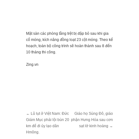
Mặt sàn các phòng tầng trệt bị đập bỏ sau khi gia
cố móng, kích nâng đồng loạt 23 cột móng. Theo kế
hoạch, toàn bộ công trình sẽ hoàn thành sau 8 đến
10 tháng thi công.
Zing.vn
←
Lũ lụt ở Việt Nam: Đức
Giáo họ Sùng Đô, giáo
Giám Mục phải lội bùn 20
phận Hưng Hóa sau cơn
km để đi ủy lạo dân
sạt lở kinh hoàng
→
Hmông.