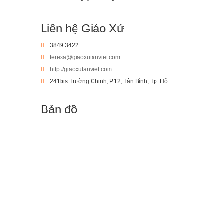
Liên hệ Giáo Xứ
3849 3422
teresa@giaoxutanviet.com
http://giaoxutanviet.com
241bis Trường Chinh, P.12, Tân Bình, Tp. Hồ Chí Minh
Bản đồ