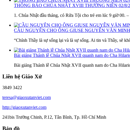
THÔNG BÁO CHÚA NHẬT XVIII THƯỜNG NIÊN 02/8/
1. Chúa Nhật đầu tháng, có Rửa Tội cho trẻ em lúc 9 giờ 00. 
CẦU NGUYỆN CHO ÔNG GIUSE NGUYỄN VĂN MINH
“Chính Thầy là sự sống lại và là sự sống. Ai tin và Thầy, sẽ kh
Bài giảng Thánh lễ Chúa Nhật XVII quanh nam do Cha Hilar
Bài giảng Thánh lễ Chúa Nhật XVII quanh nam do Cha Hilar
Liên hệ Giáo Xứ
3849 3422
teresa@giaoxutanviet.com
http://giaoxutanviet.com
241bis Trường Chinh, P.12, Tân Bình, Tp. Hồ Chí Minh
Bản đồ