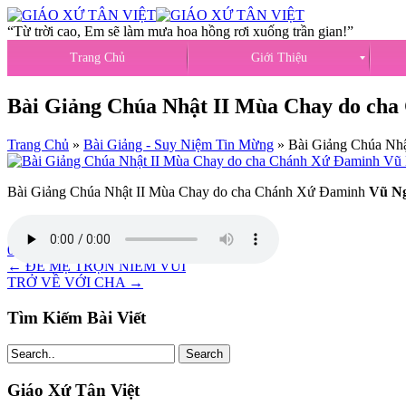
“Từ trời cao, Em sẽ làm mưa hoa hồng rơi xuống trần gian!”
Trang Chủ
Giới Thiệu
Bài Giảng Chúa Nhật II Mùa Chay do ch
Trang Chủ
»
Bài Giảng - Suy Niệm Tin Mừng
»
Bài Giảng Chúa Nh
Bài Giảng Chúa Nhật II Mùa Chay do cha Chánh Xứ Đaminh
Vũ N
04/03/2023
admin
←
ĐỂ MẸ TRỌN NIỀM VUI
TRỞ VỀ VỚI CHA
→
Tìm Kiếm Bài Viết
Search
Giáo Xứ Tân Việt