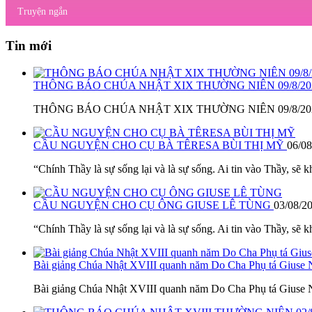
Truyện ngắn
Tin mới
THÔNG BÁO CHÚA NHẬT XIX THƯỜNG NIÊN 09/8/2
THÔNG BÁO CHÚA NHẬT XIX THƯỜNG NIÊN 09/8/2026 1. L
CẦU NGUYỆN CHO CỤ BÀ TÊRESA BÙI THỊ MỸ
06/08
“Chính Thầy là sự sống lại và là sự sống. Ai tin vào Thầy, sẽ k
CẦU NGUYỆN CHO CỤ ÔNG GIUSE LÊ TÙNG
03/08/2
“Chính Thầy là sự sống lại và là sự sống. Ai tin vào Thầy, sẽ k
Bài giảng Chúa Nhật XVIII quanh năm Do Cha Phụ tá Giuse
Bài giảng Chúa Nhật XVIII quanh năm Do Cha Phụ tá Giuse N