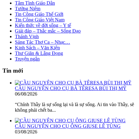
Tâm Tình Giáo Dân
Tưởng Niệm
Tin Công Giáo Thế Giới
Tin Công Giáo Việt Nam
Kiến thức về đời sống – Y tế
Giải đáp – Thắc mắc – Sống Đạo
Thánh Vịnh
Sáng Tác Thơ Ca – Nhạc…
Kinh Sách – Văn Kiện
Thư Giãn & Lắng Đọng
Truyện ngắn
Tin mới
CẦU NGUYỆN CHO CỤ BÀ TÊRESA BÙI THỊ MỸ
06/08/2026
“Chính Thầy là sự sống lại và là sự sống. Ai tin vào Thầy, sẽ
không phải chết ba...
CẦU NGUYỆN CHO CỤ ÔNG GIUSE LÊ TÙNG
03/08/2026