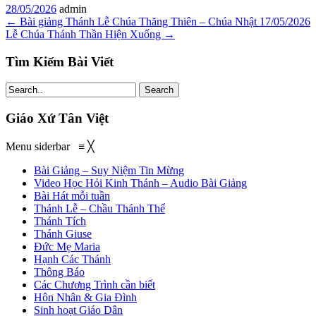
28/05/2026
admin
←
Bài giảng Thánh Lễ Chúa Thăng Thiên – Chúa Nhật 17/05/2026
Lễ Chúa Thánh Thần Hiện Xuống
→
Tìm Kiếm Bài Viết
Search
Giáo Xứ Tân Việt
Menu siderbar
≡
╳
Bài Giảng – Suy Niệm Tin Mừng
Video Học Hỏi Kinh Thánh – Audio Bài Giảng
Bài Hát mỗi tuần
Thánh Lễ – Chầu Thánh Thể
Thánh Tích
Thánh Giuse
Đức Mẹ Maria
Hạnh Các Thánh
Thông Báo
Các Chương Trình cần biết
Hôn Nhân & Gia Đình
Sinh hoạt Giáo Dân