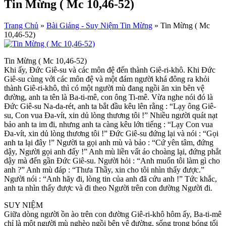
Tin Mừng ( Mc 10,46-52)
Trang Chủ
»
Bài Giảng - Suy Niệm Tin Mừng
»
Tin Mừng ( Mc
10,46-52)
Tin Mừng ( Mc 10,46-52)
Khi ấy, Đức Giê-su và các môn đệ đến thành Giê-ri-khô. Khi Đức
Giê-su cùng với các môn đệ và một đám người khá đông ra khỏi
thành Giê-ri-khô, thì có một người mù đang ngồi ăn xin bên vệ
đường, anh ta tên là Ba-ti-mê, con ông Ti-mê. Vừa nghe nói đó là
Đức Giê-su Na-da-rét, anh ta bắt đầu kêu lên rằng : “Lạy ông Giê-
su, Con vua Đa-vít, xin dủ lòng thương tôi !” Nhiều người quát nạt
bảo anh ta im đi, nhưng anh ta càng kêu lớn tiếng : “Lạy Con vua
Đa-vít, xin dủ lòng thương tôi !” Đức Giê-su đứng lại và nói : “Gọi
anh ta lại đây !” Người ta gọi anh mù và bảo : “Cứ yên tâm, đứng
dậy, Người gọi anh đấy !” Anh mù liền vất áo choàng lại, đứng phắt
dậy mà đến gần Đức Giê-su. Người hỏi : “Anh muốn tôi làm gì cho
anh ?” Anh mù đáp : “Thưa Thầy, xin cho tôi nhìn thấy được.”
Người nói : “Anh hãy đi, lòng tin của anh đã cứu anh !” Tức khắc,
anh ta nhìn thấy được và đi theo Người trên con đường Người đi.
SUY NIỆM
Giữa dòng người ồn ào trên con đường Giê-ri-khô hôm ấy, Ba-ti-mê
chỉ là một người mù nghèo ngồi bên vệ đường, sống trong bóng tối