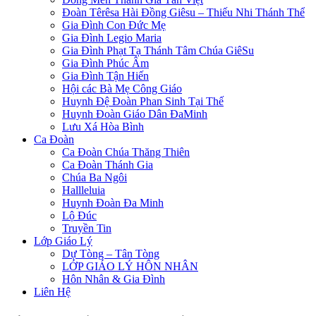
Đoàn Têrêsa Hài Đồng Giêsu – Thiếu Nhi Thánh Thể
Gia Đình Con Đức Mẹ
Gia Đình Legio Maria
Gia Đình Phạt Tạ Thánh Tâm Chúa GiêSu
Gia Đình Phúc Âm
Gia Đình Tận Hiến
Hội các Bà Mẹ Công Giáo
Huynh Đệ Đoàn Phan Sinh Tại Thế
Huynh Đoàn Giáo Dân ĐaMinh
Lưu Xá Hòa Bình
Ca Đoàn
Ca Đoàn Chúa Thăng Thiên
Ca Đoàn Thánh Gia
Chúa Ba Ngôi
Hallleluia
Huynh Đoàn Đa Minh
Lộ Đúc
Truyền Tin
Lớp Giáo Lý
Dự Tòng – Tân Tòng
LỚP GIÁO LÝ HÔN NHÂN
Hôn Nhân & Gia Đình
Liên Hệ