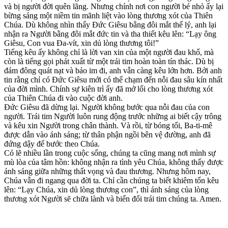
và bị người đời quên lãng. Nhưng chính nơi con người bé nhỏ ấy lại
bừng sáng một niềm tin mãnh liệt vào lòng thương xót của Thiên
Chúa. Dù không nhìn thấy Đức Giêsu bằng đôi mắt thể lý, anh lại
nhận ra Người bằng đôi mắt đức tin và tha thiết kêu lên: “Lạy ông
Giêsu, Con vua Đa-vít, xin dủ lòng thương tôi!”
Tiếng kêu ấy không chỉ là lời van xin của một người đau khổ, mà
còn là tiếng gọi phát xuất từ một trái tim hoàn toàn tín thác. Dù bị
đám đông quát nạt và bảo im đi, anh vẫn càng kêu lớn hơn. Bởi anh
tin rằng chỉ có Đức Giêsu mới có thể chạm đến nỗi đau sâu kín nhất
của đời mình. Chính sự kiên trì ấy đã mở lối cho lòng thương xót
của Thiên Chúa đi vào cuộc đời anh.
Đức Giêsu đã dừng lại. Người không bước qua nỗi đau của con
người. Trái tim Người luôn rung động trước những ai biết cậy trông
và kêu xin Người trong chân thành. Và rồi, từ bóng tối, Ba-ti-mê
được dẫn vào ánh sáng; từ thân phận ngồi bên vệ đường, anh đã
đứng dậy để bước theo Chúa.
Có lẽ nhiều lần trong cuộc sống, chúng ta cũng mang nơi mình sự
mù lòa của tâm hồn: không nhận ra tình yêu Chúa, không thấy được
ánh sáng giữa những thất vọng và đau thương. Nhưng hôm nay,
Chúa vẫn đi ngang qua đời ta. Chỉ cần chúng ta biết khiêm tốn kêu
lên: “Lạy Chúa, xin dủ lòng thương con”, thì ánh sáng của lòng
thương xót Người sẽ chữa lành và biến đổi trái tim chúng ta. Amen.