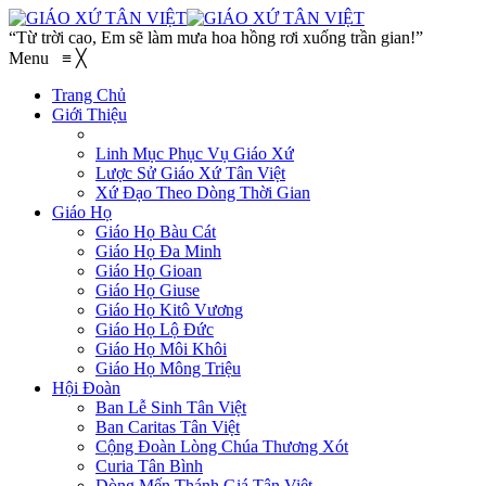
“Từ trời cao, Em sẽ làm mưa hoa hồng rơi xuống trần gian!”
Menu
≡
╳
Trang Chủ
Giới Thiệu
Linh Mục Phục Vụ Giáo Xứ
Lược Sử Giáo Xứ Tân Việt
Xứ Đạo Theo Dòng Thời Gian
Giáo Họ
Giáo Họ Bàu Cát
Giáo Họ Đa Minh
Giáo Họ Gioan
Giáo Họ Giuse
Giáo Họ Kitô Vương
Giáo Họ Lộ Đức
Giáo Họ Môi Khôi
Giáo Họ Mông Triệu
Hội Đoàn
Ban Lễ Sinh Tân Việt
Ban Caritas Tân Việt
Cộng Đoàn Lòng Chúa Thương Xót
Curia Tân Bình
Dòng Mến Thánh Giá Tân Việt