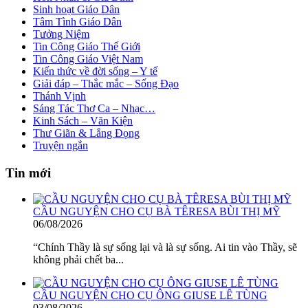
Sinh hoạt Giáo Dân
Tâm Tình Giáo Dân
Tưởng Niệm
Tin Công Giáo Thế Giới
Tin Công Giáo Việt Nam
Kiến thức về đời sống – Y tế
Giải đáp – Thắc mắc – Sống Đạo
Thánh Vịnh
Sáng Tác Thơ Ca – Nhạc…
Kinh Sách – Văn Kiện
Thư Giãn & Lắng Đọng
Truyện ngắn
Tin mới
CẦU NGUYỆN CHO CỤ BÀ TÊRESA BÙI THỊ MỸ
06/08/2026
“Chính Thầy là sự sống lại và là sự sống. Ai tin vào Thầy, sẽ
không phải chết ba...
CẦU NGUYỆN CHO CỤ ÔNG GIUSE LÊ TÙNG
03/08/2026