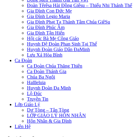
Đoàn Têrêsa Hài Đồng Giêsu – Thiếu Nhi Thánh Thể
Gia Đình Con Đức Mẹ
Gia Đình Legio Maria
Gia Đình Phạt Tạ Thánh Tâm Chúa GiêSu
Gia Đình Phúc Âm
Gia Đình Tận Hiến
Hội các Bà Mẹ Công Giáo
Huynh Đệ Đoàn Phan Sinh Tại Thế
Huynh Đoàn Giáo Dân ĐaMinh
Lưu Xá Hòa Bình
Ca Đoàn
Ca Đoàn Chúa Thăng Thiên
Ca Đoàn Thánh Gia
Chúa Ba Ngôi
Hallleluia
Huynh Đoàn Đa Minh
Lộ Đúc
Truyền Tin
Lớp Giáo Lý
Dự Tòng – Tân Tòng
LỚP GIÁO LÝ HÔN NHÂN
Hôn Nhân & Gia Đình
Liên Hệ