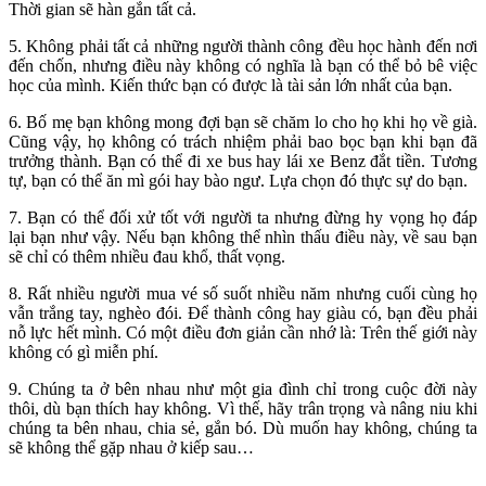
Thời gian sẽ hàn gắn tất cả.
5. Không phải tất cả những người thành công đều học hành đến nơi
đến chốn, nhưng điều này không có nghĩa là bạn có thể bỏ bê việc
học của mình. Kiến thức bạn có được là tài sản lớn nhất của bạn.
6. Bố mẹ bạn không mong đợi bạn sẽ chăm lo cho họ khi họ về già.
Cũng vậy, họ không có trách nhiệm phải bao bọc bạn khi bạn đã
trưởng thành. Bạn có thể đi xe bus hay lái xe Benz đắt tiền. Tương
tự, bạn có thể ăn mì gói hay bào ngư. Lựa chọn đó thực sự do bạn.
7. Bạn có thể đối xử tốt với người ta nhưng đừng hy vọng họ đáp
lại bạn như vậy. Nếu bạn không thể nhìn thấu điều này, về sau bạn
sẽ chỉ có thêm nhiều đau khổ, thất vọng.
8. Rất nhiều người mua vé số suốt nhiều năm nhưng cuối cùng họ
vẫn trắng tay, nghèo đói. Để thành công hay giàu có, bạn đều phải
nỗ lực hết mình. Có một điều đơn giản cần nhớ là: Trên thế giới này
không có gì miễn phí.
9. Chúng ta ở bên nhau như một gia đình chỉ trong cuộc đời này
thôi, dù bạn thích hay không. Vì thế, hãy trân trọng và nâng niu khi
chúng ta bên nhau, chia sẻ, gắn bó. Dù muốn hay không, chúng ta
sẽ không thể gặp nhau ở kiếp sau…