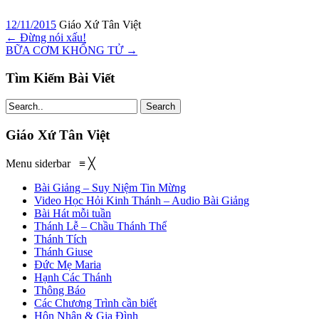
12/11/2015
Giáo Xứ Tân Việt
←
Đừng nói xấu!
BỮA CƠM KHỔNG TỬ
→
Tìm Kiếm Bài Viết
Search
Giáo Xứ Tân Việt
Menu siderbar
≡
╳
Bài Giảng – Suy Niệm Tin Mừng
Video Học Hỏi Kinh Thánh – Audio Bài Giảng
Bài Hát mỗi tuần
Thánh Lễ – Chầu Thánh Thể
Thánh Tích
Thánh Giuse
Đức Mẹ Maria
Hạnh Các Thánh
Thông Báo
Các Chương Trình cần biết
Hôn Nhân & Gia Đình