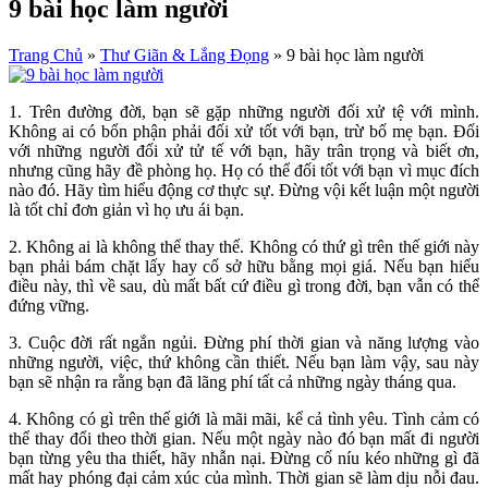
9 bài học làm người
Trang Chủ
»
Thư Giãn & Lắng Đọng
»
9 bài học làm người
1. Trên đường đời, bạn sẽ gặp những người đối xử tệ với mình.
Không ai có bổn phận phải đối xử tốt với bạn, trừ bố mẹ bạn. Đối
với những người đối xử tử tế với bạn, hãy trân trọng và biết ơn,
nhưng cũng hãy đề phòng họ. Họ có thể đối tốt với bạn vì mục đích
nào đó. Hãy tìm hiểu động cơ thực sự. Đừng vội kết luận một người
là tốt chỉ đơn giản vì họ ưu ái bạn.
2. Không ai là không thể thay thế. Không có thứ gì trên thế giới này
bạn phải bám chặt lấy hay cố sở hữu bằng mọi giá. Nếu bạn hiểu
điều này, thì về sau, dù mất bất cứ điều gì trong đời, bạn vẫn có thể
đứng vững.
3. Cuộc đời rất ngắn ngủi. Đừng phí thời gian và năng lượng vào
những người, việc, thứ không cần thiết. Nếu bạn làm vậy, sau này
bạn sẽ nhận ra rằng bạn đã lãng phí tất cả những ngày tháng qua.
4. Không có gì trên thế giới là mãi mãi, kể cả tình yêu. Tình cảm có
thể thay đổi theo thời gian. Nếu một ngày nào đó bạn mất đi người
bạn từng yêu tha thiết, hãy nhẫn nại. Đừng cố níu kéo những gì đã
mất hay phóng đại cảm xúc của mình. Thời gian sẽ làm dịu nỗi đau.