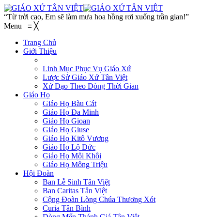
“Từ trời cao, Em sẽ làm mưa hoa hồng rơi xuống trần gian!”
Menu
≡
╳
Trang Chủ
Giới Thiệu
Linh Mục Phục Vụ Giáo Xứ
Lược Sử Giáo Xứ Tân Việt
Xứ Đạo Theo Dòng Thời Gian
Giáo Họ
Giáo Họ Bàu Cát
Giáo Họ Đa Minh
Giáo Họ Gioan
Giáo Họ Giuse
Giáo Họ Kitô Vương
Giáo Họ Lộ Đức
Giáo Họ Môi Khôi
Giáo Họ Mông Triệu
Hội Đoàn
Ban Lễ Sinh Tân Việt
Ban Caritas Tân Việt
Cộng Đoàn Lòng Chúa Thương Xót
Curia Tân Bình
Dòng Mến Thánh Giá Tân Việt