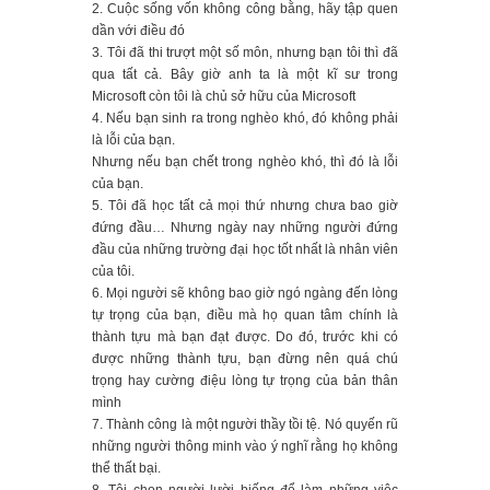
2. Cuộc sống vốn không công bằng, hãy tập quen
Ban Caritas Tân Việt
dần với điều đó
Cộng Đoàn Lòng Chúa Thương Xót
3. Tôi đã thi trượt một số môn, nhưng bạn tôi thì đã
Curia Tân Bình
qua tất cả. Bây giờ anh ta là một kĩ sư trong
Dòng Mến Thánh Giá Tân Việt
Microsoft còn tôi là chủ sở hữu của Microsoft
Đoàn Têrêsa Hài Đồng Giêsu – Thiếu
4. Nếu bạn sinh ra trong nghèo khó, đó không phải
Nhi Thánh Thể
là lỗi của bạn.
Gia Đình Con Đức Mẹ
Nhưng nếu bạn chết trong nghèo khó, thì đó là lỗi
Gia Đình Legio Maria
của bạn.
Gia Đình Phạt Tạ Thánh Tâm Chúa
5. Tôi đã học tất cả mọi thứ nhưng chưa bao giờ
GiêSu
đứng đầu… Nhưng ngày nay những người đứng
Gia Đình Phúc Âm
đầu của những trường đại học tốt nhất là nhân viên
Gia Đình Tận Hiến
của tôi.
Hội các Bà Mẹ Công Giáo
6. Mọi người sẽ không bao giờ ngó ngàng đến lòng
Huynh Đệ Đoàn Phan Sinh Tại Thế
tự trọng của bạn, điều mà họ quan tâm chính là
Huynh Đoàn Giáo Dân ĐaMinh
thành tựu mà bạn đạt được. Do đó, trước khi có
Lưu Xá Hòa Bình
được những thành tựu, bạn đừng nên quá chú
Ca Đoàn
trọng hay cường điệu lòng tự trọng của bản thân
Ca Đoàn Chúa Thăng Thiên
mình
Ca Đoàn Thánh Gia
7. Thành công là một người thầy tồi tệ. Nó quyến rũ
Chúa Ba Ngôi
những người thông minh vào ý nghĩ rằng họ không
Hallleluia
thể thất bại.
Huynh Đoàn Đa Minh