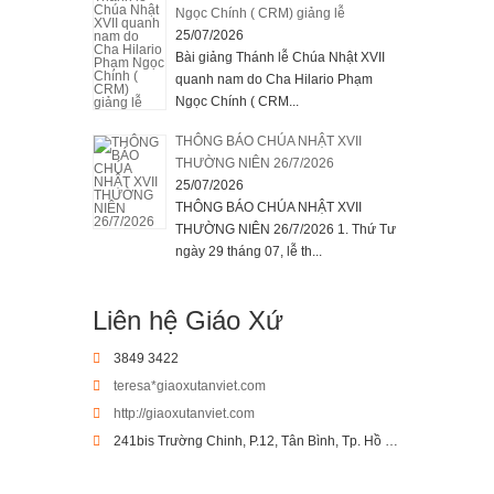
Ngọc Chính ( CRM) giảng lễ
25/07/2026
Bài giảng Thánh lễ Chúa Nhật XVII
quanh nam do Cha Hilario Phạm
Ngọc Chính ( CRM...
THÔNG BÁO CHÚA NHẬT XVII
THƯỜNG NIÊN 26/7/2026
25/07/2026
THÔNG BÁO CHÚA NHẬT XVII
THƯỜNG NIÊN 26/7/2026 1. Thứ Tư
ngày 29 tháng 07, lễ th...
Liên hệ Giáo Xứ
3849 3422
teresa*giaoxutanviet.com
http://giaoxutanviet.com
241bis Trường Chinh, P.12, Tân Bình, Tp. Hồ Chí Minh