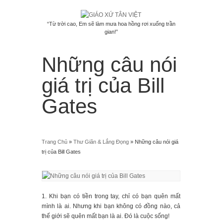
“Từ trời cao, Em sẽ làm mưa hoa hồng rơi xuống trần
gian!”
Menu
≡
╳
Những câu nói
Trang Chủ
Giới Thiệu
giá trị của Bill
Linh Mục Phục Vụ Giáo Xứ
Gates
Lược Sử Giáo Xứ Tân Việt
Xứ Đạo Theo Dòng Thời Gian
Giáo Họ
Giáo Họ Bàu Cát
Giáo Họ Đa Minh
Trang Chủ
»
Thư Giãn & Lắng Đọng
»
Những câu nói giá
Giáo Họ Gioan
trị của Bill Gates
Giáo Họ Giuse
Giáo Họ Kitô Vương
Giáo Họ Lộ Đức
Giáo Họ Môi Khôi
1. Khi bạn có tiền trong tay, chỉ có bạn quên mất
Giáo Họ Mông Triệu
mình là ai. Nhưng khi bạn không có đồng nào, cả
Hội Đoàn
thế giới sẽ quên mất bạn là ai. Đó là cuộc sống!
Ban Lễ Sinh Tân Việt