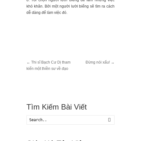
8. Tôi chọn người lười biếng để làm những việc
Lộ Đúc
khó khăn. Bởi một người lười biếng sẽ tìm ra cách
Truyền Tin
dễ dàng để làm việc đó.
Lớp Giáo Lý
Dự Tòng – Tân Tòng
LỚP GIÁO LÝ HÔN NHÂN
Hôn Nhân & Gia Đình
Liên Hệ
←
Thi sĩ Bạch Cư Dị tham
Đừng nói xấu!
→
kiến một thiền sư về đạo
Tìm Kiếm Bài Viết
Search