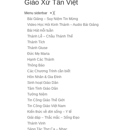
Giáo Xứ Tân Việt
Menu siderbar
≡
╳
Bài Giảng – Suy Niệm Tin Mừng
Video Học Hỏi Kinh Thánh – Audio Bài Giảng
Bài Hát mỗi tuần
Thánh Lễ – Chầu Thánh Thể
Thánh Tích
Thánh Giuse
Đức Mẹ Maria
Hạnh Các Thánh
Thông Báo
Các Chương Trình cần biết
Hôn Nhân & Gia Đình
Sinh hoạt Giáo Dân
Tâm Tình Giáo Dân
Tưởng Niệm
Tin Công Giáo Thế Giới
Tin Công Giáo Việt Nam
Kiến thức về đời sống – Y tế
Giải đáp – Thắc mắc – Sống Đạo
Thánh Vịnh
Sáng Tác Thơ Ca – Nhạc…