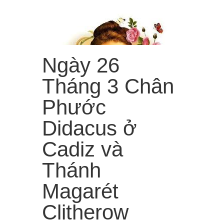
Ngày 26
Tháng 3 Chân
Phước
Didacus ở
“Từ trời cao, Em sẽ làm mưa hoa hồng rơi xuống trần
gian!”
Cadiz và
Menu
≡
Thánh
Magarét
Clitherow