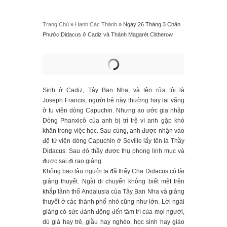
Trang Chủ
»
Hạnh Các Thánh
»
Ngày 26 Tháng 3 Chân
Phước Didacus ở Cadiz và Thánh Magarét Clitherow
Sinh ở Cadiz, Tây Ban Nha, và tên rửa tội là
Joseph Francis, người trẻ này thường hay lai vãng
ở tu viện dòng Capuchin. Nhưng ao ước gia nhập
Dòng Phanxicô của anh bị trì trệ vì anh gặp khó
khăn trong việc học. Sau cùng, anh được nhận vào
đệ tử viện dòng Capuchin ở Seville lấy tên là Thầy
Didacus. Sau đó thầy được thụ phong linh mục và
được sai đi rao giảng.
Không bao lâu người ta đã thấy Cha Didacus có tài
giảng thuyết. Ngài di chuyển không biết mệt trên
khắp lãnh thổ Andalusia của Tây Ban Nha và giảng
thuyết ở các thành phố nhỏ cũng như lớn. Lời ngài
giảng có sức đánh động đến tâm trí của mọi người,
dù già hay trẻ, giầu hay nghèo, học sinh hay giáo