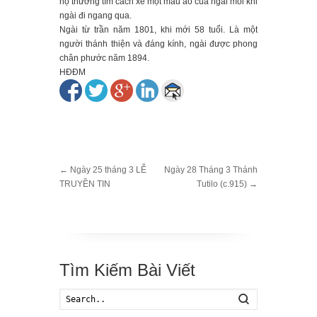
họ thường tìm cách xé một mẩu áo của ngài mỗi khi
ngài đi ngang qua.
Ngài từ trần năm 1801, khi mới 58 tuổi. Là một
người thánh thiện và đáng kính, ngài được phong
chân phước năm 1894.
HĐĐM
←
Ngày 25 tháng 3 LỄ
Ngày 28 Tháng 3 Thánh
TRUYỀN TIN
Tutilo (c.915)
→
Tìm Kiếm Bài Viết
Search