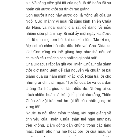
sư. Và công việc giải tội của ngài là để hoàn tất sự
hoán cải được khởi sự từ lời rao giảng.
Con người ít học này được gọi là “tông đồ của Ba
Ngôi Cực Thánh” vì ngài rất sùng kính Thiên Chúa
Ba Ngôi, và ngài giảng giải rất dễ dàng về mầu
nhiệm siêu phàm này. Bí mật ấy một ngày kia được
tiết lộ qua một em bé, khi em kêu lên: “Mẹ ơi mẹ.
Mẹ coi có chim bồ câu đậu trên vai Cha Didacus
kìa! Con cũng có thể giảng hay như thế nếu có
chim bồ cầu chỉ cho con những gì phải nói”.
Cha Didacus rất gần gũi với Thiên Chúa, ngài dành
thời giờ hàng đêm để cầu nguyện và chuẩn bị bài
giảng qua sự hãm mình khắc khổ. Ngài trả lời cho
những ai chỉ trích ngài: “Tội lỗi của tôi và của dân
chúng đã thúc giục tôi làm điều đó. Những ai có
trách nhiệm hoán cải kẻ tội lỗi phải nhớ rằng, Thiên
Chúa đã đặt trên vai họ tội lỗi của những người
xưng tội”.
Người ta nói rằng thỉnh thoảng, khi ngài giảng về
tình yêu của Thiên Chúa, thân thể ngài như bay
trên không. Ðám đông dân chúng trong các làng
mạc, thành phố như mê hoặc bởi lời của ngài, và