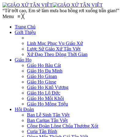
“Từ trời cao, Em sẽ làm mưa hoa hồng rơi xuống trần gian!”
Menu
≡
╳
Trang Chủ
Giới Thiệu
Linh Mục Phục Vụ Giáo Xứ
Lược Sử Giáo Xứ Tân Việt
Xứ Đạo Theo Dòng Thời Gian
Giáo Họ
Giáo Họ Bàu Cát
Giáo Họ Đa Minh
Giáo Họ Gioan
Giáo Họ Giuse
Giáo Họ Kitô Vương
Giáo Họ Lộ Đức
Giáo Họ Môi Khôi
Giáo Họ Mông Triệu
Hội Đoàn
Ban Lễ Sinh Tân Việt
Ban Caritas Tân Việt
Cộng Đoàn Lòng Chúa Thương Xót
Curia Tân Bình
Dòng Mến Thánh Giá Tân Việt