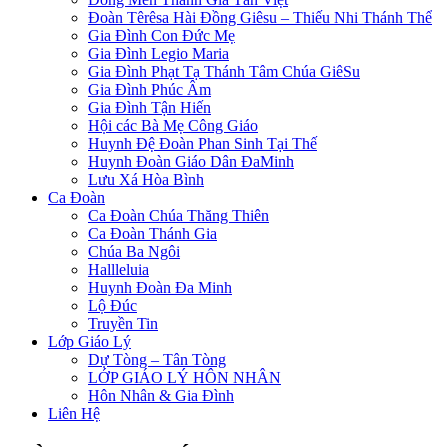
Đoàn Têrêsa Hài Đồng Giêsu – Thiếu Nhi Thánh Thể
Gia Đình Con Đức Mẹ
Gia Đình Legio Maria
Gia Đình Phạt Tạ Thánh Tâm Chúa GiêSu
Gia Đình Phúc Âm
Gia Đình Tận Hiến
Hội các Bà Mẹ Công Giáo
Huynh Đệ Đoàn Phan Sinh Tại Thế
Huynh Đoàn Giáo Dân ĐaMinh
Lưu Xá Hòa Bình
Ca Đoàn
Ca Đoàn Chúa Thăng Thiên
Ca Đoàn Thánh Gia
Chúa Ba Ngôi
Hallleluia
Huynh Đoàn Đa Minh
Lộ Đúc
Truyền Tin
Lớp Giáo Lý
Dự Tòng – Tân Tòng
LỚP GIÁO LÝ HÔN NHÂN
Hôn Nhân & Gia Đình
Liên Hệ