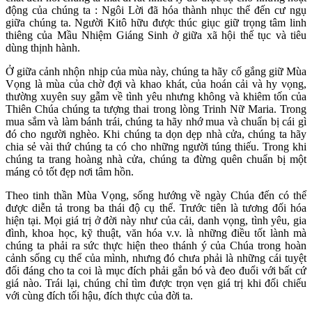
động của chúng ta : Ngôi Lời đã hóa thành nhục thể đến cư ngụ
giữa chúng ta. Người Kitô hữu được thúc giục giữ trọng tâm linh
thiêng của Mầu Nhiệm Giáng Sinh ở giữa xã hội thế tục và tiêu
dùng thịnh hành.
Ở giữa cảnh nhộn nhịp của mùa này, chúng ta hãy cố gắng giữ Mùa
Vọng là mùa của chờ đợi và khao khát, của hoán cải và hy vọng,
thường xuyên suy gẫm về tình yêu nhưng không và khiêm tốn của
Thiên Chúa chúng ta tượng thai trong lòng Trinh Nữ Maria. Trong
mua sắm và làm bánh trái, chúng ta hãy nhớ mua và chuẩn bị cái gì
đó cho người nghèo. Khi chúng ta dọn dẹp nhà cửa, chúng ta hãy
chia sẻ vài thứ chúng ta có cho những người túng thiếu. Trong khi
chúng ta trang hoàng nhà cửa, chúng ta đừng quên chuẩn bị một
máng cỏ tốt đẹp nơi tâm hồn.
Theo tinh thần Mùa Vọng, sống hướng về ngày Chúa đến có thể
được diễn tả trong ba thái độ cụ thể. Trước tiên là tương đối hóa
hiện tại. Mọi giá trị ở đời này như của cải, danh vọng, tình yêu, gia
đình, khoa học, kỹ thuật, văn hóa v.v. là những điều tốt lành mà
chúng ta phải ra sức thực hiện theo thánh ý của Chúa trong hoàn
cảnh sống cụ thể của mình, nhưng đó chưa phải là những cái tuyệt
đối đáng cho ta coi là mục đích phải gắn bó và đeo đuổi với bất cứ
giá nào. Trái lại, chúng chỉ tìm được trọn vẹn giá trị khi đối chiếu
với cùng đích tối hậu, đích thực của đời ta.