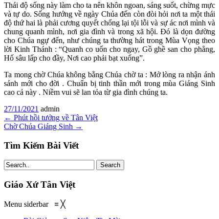
Thái độ sống này làm cho ta nên khôn ngoan, sáng suốt, chừng mực
và tự do. Sống hướng về ngày Chúa đến còn đòi hỏi nơi ta một thái
độ thứ hai là phải cương quyết chống lại tội lỗi và sự ác nơi mình và
chung quanh mình, nơi gia đình và trong xã hội. Đó là dọn đường
cho Chúa ngự đến, như chúng ta thường hát trong Mùa Vọng theo
lời Kinh Thánh : “Quanh co uốn cho ngay, Gồ ghề san cho phẳng,
Hố sâu lấp cho đầy, Nơi cao phải bạt xuống”.
Ta mong chờ Chúa không bằng Chúa chờ ta : Mở lòng ra nhận ánh
sánh mới cho đời . Chuẩn bị tinh thần mới trong mùa Giáng Sinh
cao cả này . Niềm vui sẽ lan tỏa từ gia đình chúng ta.
27/11/2021
admin
←
Phút hồi tưởng về Tân Việt
Chờ Chúa Giáng Sinh
→
Tìm Kiếm Bài Viết
Search
Giáo Xứ Tân Việt
Menu siderbar
≡
╳