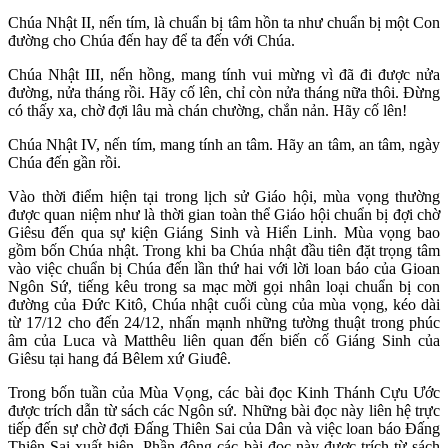
Chúa Nhật II, nến tím, là chuẩn bị tâm hồn ta như chuẩn bị một Con
đường cho Chúa đến hay để ta đến với Chúa.
Chúa Nhật III, nến hồng, mang tính vui mừng vì đã đi được nửa
đường, nửa tháng rồi. Hãy cố lên, chỉ còn nửa tháng nữa thôi. Đừng
có thấy xa, chờ đợi lâu mà chán chường, chắn nản. Hãy cố lên!
Chúa Nhật IV, nến tím, mang tính an tâm. Hãy an tâm, an tâm, ngày
Chúa đến gần rồi.
Vào thời điểm hiện tại trong lịch sử Giáo hội, mùa vọng thường
được quan niệm như là thời gian toàn thể Giáo hội chuẩn bị đợi chờ
Giêsu đến qua sự kiện Giáng Sinh và Hiển Linh. Mùa vọng bao
gồm bốn Chúa nhật. Trong khi ba Chúa nhật đầu tiên đặt trọng tâm
vào việc chuẩn bị Chúa đến lần thứ hai với lời loan báo của Gioan
Ngôn Sứ, tiếng kêu trong sa mạc mời gọi nhân loại chuẩn bị con
đường của Đức Kitô, Chúa nhật cuối cùng của mùa vọng, kéo dài
từ 17/12 cho đến 24/12, nhấn mạnh những tường thuật trong phúc
âm của Luca và Matthêu liên quan đến biến cố Giáng Sinh của
Giêsu tại hang đá Bêlem xứ Giuđê.
Trong bốn tuần của Mùa Vọng, các bài đọc Kinh Thánh Cựu Ước
được trích dẫn từ sách các Ngôn sứ. Những bài đọc này liên hệ trực
tiếp đến sự chờ đợi Đấng Thiên Sai của Dân và việc loan báo Đấng
Thiên Sai xuất hiện. Phần đông các bài đọc này được trích từ sách