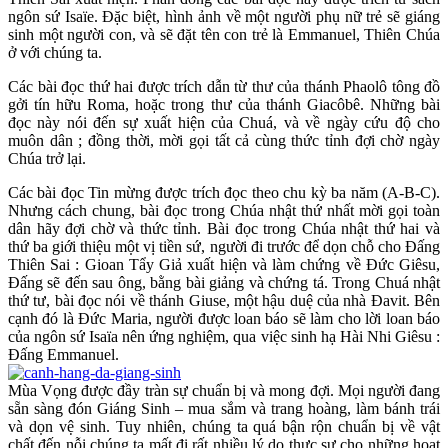
ngôn sứ Isaïe. Đặc biệt, hình ảnh về một người phụ nữ trẻ sẽ giáng
sinh một người con, và sẽ đặt tên con trẻ là Emmanuel, Thiên Chúa
ở với chúng ta.
Các bài đọc thứ hai được trích dẫn từ thư của thánh Phaolô tông đồ
gởi tín hữu Roma, hoặc trong thư của thánh Giacôbê. Những bài
đọc này nói đến sự xuất hiện của Chuá, và về ngày cứu độ cho
muôn dân ; đồng thời, mời gọi tất cả cùng thức tỉnh đợi chờ ngày
Chúa trở lại.
Các bài đọc Tin mừng được trích đọc theo chu kỳ ba năm (A-B-C).
Nhưng cách chung, bài đọc trong Chúa nhật thứ nhất mời gọi toàn
dân hãy đợi chờ và thức tỉnh. Bài đọc trong Chúa nhật thứ hai và
thứ ba giới thiệu một vị tiền sứ, người đi trước để dọn chỗ cho Đấng
Thiên Sai : Gioan Tẩy Giả xuất hiện và làm chứng về Đức Giêsu,
Đấng sẽ đến sau ông, bằng bài giảng và chứng tá. Trong Chuá nhật
thứ tư, bài đọc nói về thánh Giuse, một hậu duệ của nhà Đavit. Bên
cạnh đó là Đức Maria, người được loan báo sẽ làm cho lời loan báo
của ngôn sứ Isaïa nên ứng nghiệm, qua việc sinh hạ Hài Nhi Giêsu :
Đấng Emmanuel.
Mùa Vọng được đầy tràn sự chuẩn bị và mong đợi. Mọi người đang
sẵn sàng đón Giáng Sinh – mua sắm và trang hoàng, làm bánh trái
và dọn vệ sinh. Tuy nhiên, chúng ta quá bận rộn chuẩn bị về vật
chất đến nỗi chúng ta mất đi rất nhiều lý do thực sự cho những hoạt