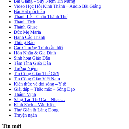
Bài Giảng – Suy Niệm Tin Mừng
Video Học Hỏi Kinh Thánh – Audio Bài Giảng
Bài Hát mỗi tuần
Thánh Lễ – Chầu Thánh Thể
Thánh Tích
Thánh Giuse
Đức Mẹ Maria
Hạnh Các Thánh
Thông Báo
Các Chương Trình cần biết
Hôn Nhân & Gia Đình
Sinh hoạt Giáo Dân
Tâm Tình Giáo Dân
Tưởng Niệm
Tin Công Giáo Thế Giới
Tin Công Giáo Việt Nam
Kiến thức về đời sống – Y tế
Giải đáp – Thắc mắc – Sống Đạo
Thánh Vịnh
Sáng Tác Thơ Ca – Nhạc…
Kinh Sách – Văn Kiện
Thư Giãn & Lắng Đọng
Truyện ngắn
Tin mới