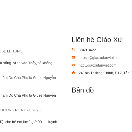
Liên hệ Giáo Xứ
3849 3422
USE LÊ TÙNG
teresa@giaoxutanviet.com
sự sống. Ai tin vào Thầy, sẽ không
http://giaoxutanviet.com
241bis Trường Chinh, P.12, Tân 
h năm Do Cha Phụ tá Giuse Nguyễn
Bản đồ
h năm Do Cha Phụ tá Giuse Nguyễn
THƯỜNG NIÊN 02/8/2026
ội cho trẻ em lúc 9 giờ 00. – Huynh