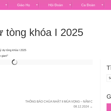
Giáo Họ
Hội Đoàn
Ca Đoàn
ự tòng khóa I 2025
lý dự tòng khóa I 2025
 gian!”
T
G
THÔNG BÁO CHÚA NHẬT II MÙA VỌNG – NĂM C
08.12.2024
→