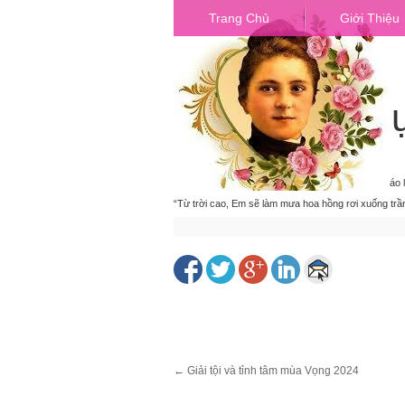
Trang Chủ
Giới Thiệu
Lớp giáo lý d
Trang Chủ
»
Các Chương Trình cần biết
»
Lớp giáo 
“Từ trời cao, Em sẽ làm mưa hoa hồng rơi xuống trần
←
Giải tội và tỉnh tâm mùa Vọng 2024