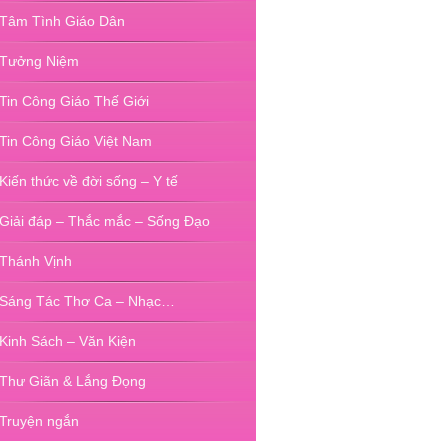
Tâm Tình Giáo Dân
Tưởng Niệm
Tin Công Giáo Thế Giới
Tin Công Giáo Việt Nam
Kiến thức về đời sống – Y tế
Giải đáp – Thắc mắc – Sống Đạo
Thánh Vịnh
Sáng Tác Thơ Ca – Nhạc…
Kinh Sách – Văn Kiện
Thư Giãn & Lắng Đọng
Truyện ngắn