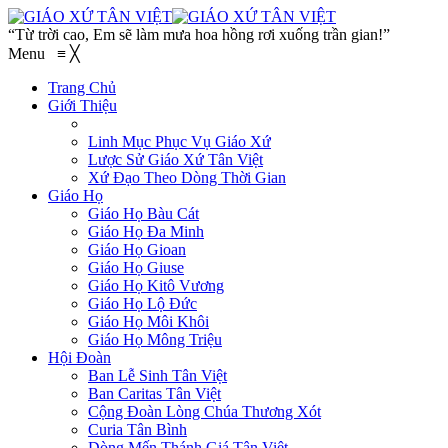
“Từ trời cao, Em sẽ làm mưa hoa hồng rơi xuống trần gian!”
Menu
≡
╳
Trang Chủ
Giới Thiệu
Linh Mục Phục Vụ Giáo Xứ
Lược Sử Giáo Xứ Tân Việt
Xứ Đạo Theo Dòng Thời Gian
Giáo Họ
Giáo Họ Bàu Cát
Giáo Họ Đa Minh
Giáo Họ Gioan
Giáo Họ Giuse
Giáo Họ Kitô Vương
Giáo Họ Lộ Đức
Giáo Họ Môi Khôi
Giáo Họ Mông Triệu
Hội Đoàn
Ban Lễ Sinh Tân Việt
Ban Caritas Tân Việt
Cộng Đoàn Lòng Chúa Thương Xót
Curia Tân Bình
Dòng Mến Thánh Giá Tân Việt