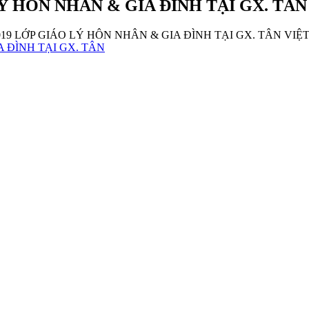
LÝ HÔN NHÂN & GIA ĐÌNH TẠI GX. TÂN
019 LỚP GIÁO LÝ HÔN NHÂN & GIA ĐÌNH TẠI GX. TÂN VIỆ