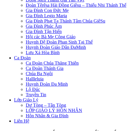
Đoàn Têrêsa Hài Đồng Giêsu – Thiếu Nhi Thánh Thể
Gia Đình Con Đức Mẹ
Gia Đình Legio Maria
Gia Đình Phạt Tạ Thánh Tâm Chúa GiêSu
Gia Đình Phúc Âm
Gia Đình Tận Hiến
Hội các Bà Mẹ Công Giáo
Huynh Đệ Đoàn Phan Sinh Tại Thế
Huynh Đoàn Giáo Dân ĐaMinh
Lưu Xá Hòa Bình
Ca Đoàn
Ca Đoàn Chúa Thăng Thiên
Ca Đoàn Thánh Gia
Chúa Ba Ngôi
Hallleluia
Huynh Đoàn Đa Minh
Lộ Đúc
Truyền Tin
Lớp Giáo Lý
Dự Tòng – Tân Tòng
LỚP GIÁO LÝ HÔN NHÂN
Hôn Nhân & Gia Đình
Liên Hệ