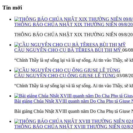
Tin mới
THÔNG BÁO CHÚA NHẬT XIX THƯỜNG NIÊN 09/8/2
THÔNG BÁO CHÚA NHẬT XIX THƯỜNG NIÊN 09/8/2026 1. L
CẦU NGUYỆN CHO CỤ BÀ TÊRESA BÙI THỊ MỸ
06/08
“Chính Thầy là sự sống lại và là sự sống. Ai tin vào Thầy, sẽ k
CẦU NGUYỆN CHO CỤ ÔNG GIUSE LÊ TÙNG
03/08/2
“Chính Thầy là sự sống lại và là sự sống. Ai tin vào Thầy, sẽ k
Bài giảng Chúa Nhật XVIII quanh năm Do Cha Phụ tá Giuse
Bài giảng Chúa Nhật XVIII quanh năm Do Cha Phụ tá Giuse N
THÔNG BÁO CHÚA NHẬT XVIII THƯỜNG NIÊN 02/8/