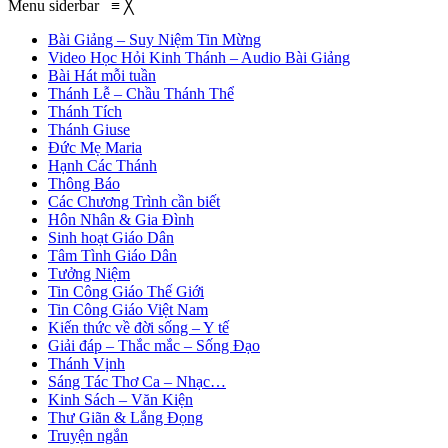
Menu siderbar
≡
╳
Bài Giảng – Suy Niệm Tin Mừng
Video Học Hỏi Kinh Thánh – Audio Bài Giảng
Bài Hát mỗi tuần
Thánh Lễ – Chầu Thánh Thể
Thánh Tích
Thánh Giuse
Đức Mẹ Maria
Hạnh Các Thánh
Thông Báo
Các Chương Trình cần biết
Hôn Nhân & Gia Đình
Sinh hoạt Giáo Dân
Tâm Tình Giáo Dân
Tưởng Niệm
Tin Công Giáo Thế Giới
Tin Công Giáo Việt Nam
Kiến thức về đời sống – Y tế
Giải đáp – Thắc mắc – Sống Đạo
Thánh Vịnh
Sáng Tác Thơ Ca – Nhạc…
Kinh Sách – Văn Kiện
Thư Giãn & Lắng Đọng
Truyện ngắn