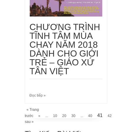
CHƯƠNG TRÌNH
TĨNH TÂM MÙA
CHAY NĂM 2018
DÀNH CHO GIỚI
TRẺ – GIÁO XỨ
TÂN VIỆT
Đọc tiếp »
« Trang
41
trước
«
...
10
20
30
...
40
42
43
...
sau »