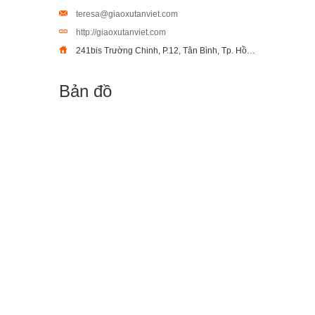
teresa@giaoxutanviet.com
http://giaoxutanviet.com
241bis Trường Chinh, P.12, Tân Bình, Tp. Hồ Chí Minh
Bản đồ