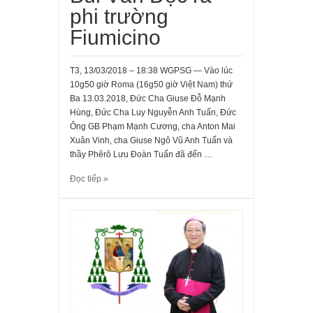
phi trường
Fiumicino
T3, 13/03/2018 – 18:38 WGPSG — Vào lúc
10g50 giờ Roma (16g50 giờ Việt Nam) thứ
Ba 13.03.2018, Đức Cha Giuse Đỗ Mạnh
Hùng, Đức Cha Luy Nguyễn Anh Tuấn, Đức
Ông GB Phạm Mạnh Cương, cha Anton Mai
Xuân Vinh, cha Giuse Ngô Vũ Anh Tuấn và
thầy Phêrô Lưu Đoàn Tuấn đã đến …
Đọc tiếp »