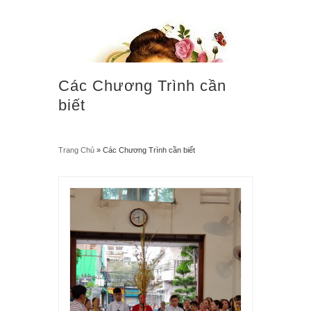
Các Chương Trình cần
biết
Trang Chủ
»
Các Chương Trình cần biết
“Từ trời cao, Em sẽ làm mưa hoa hồng rơi xuống trần
gian!”
Menu
≡