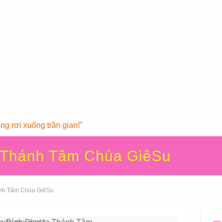
g rơi xuống trần gian!”
ạ Thánh Tâm Chúa GiêSu
ánh Tâm Chúa GiêSu