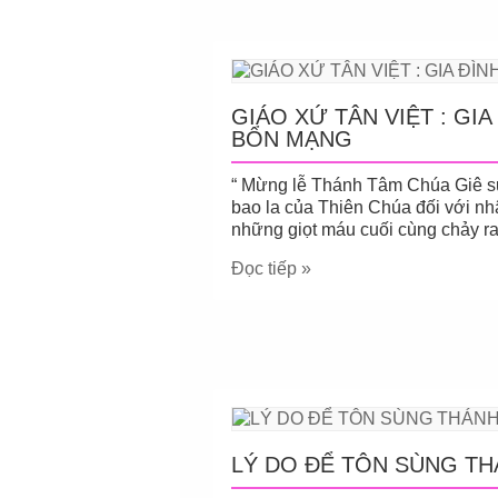
GIÁO XỨ TÂN VIỆT : GI
BỔN MẠNG
“ Mừng lễ Thánh Tâm Chúa Giê su 
bao la của Thiên Chúa đối với nh
những giọt máu cuối cùng chảy ra
Đọc tiếp »
LÝ DO ĐỂ TÔN SÙNG TH