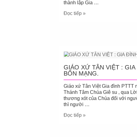
thành lập Gia …
Đọc tiếp »
GIÁO XỨ TÂN VIỆT : GI
BỔN MẠNG.
Giáo xứ Tân Việt Gia đình PTTT
Thánh Tâm Chúa Giê su , qua Lờ
thương xót của Chúa đối với người
thì người …
Đọc tiếp »