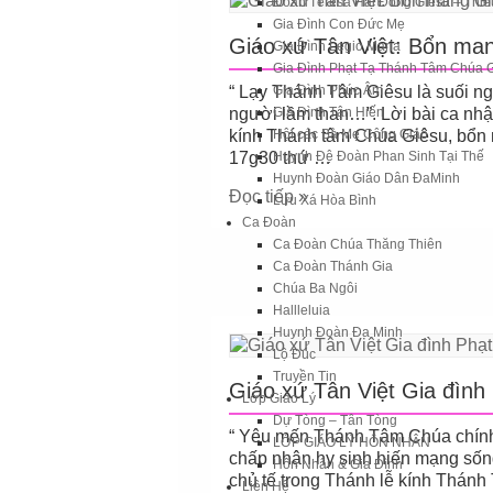
Đoàn Têrêsa Hài Đồng Giêsu – Thiế
Gia Đình Con Đức Mẹ
Giáo xứ Tân Việt: Bổn ma
Gia Đình Legio Maria
Gia Đình Phạt Tạ Thánh Tâm Chúa 
“ Lạy Thánh Tâm Giêsu là suối ng
Gia Đình Phúc Âm
người lầm than…”. Lời bài ca nhậ
Gia Đình Tận Hiến
kính Thánh tâm Chúa Giêsu, bổn 
Hội các Bà Mẹ Công Giáo
17g30 thứ …
Huynh Đệ Đoàn Phan Sinh Tại Thế
Huynh Đoàn Giáo Dân ĐaMinh
Đọc tiếp »
Lưu Xá Hòa Bình
Ca Đoàn
Ca Đoàn Chúa Thăng Thiên
Ca Đoàn Thánh Gia
Chúa Ba Ngôi
Hallleluia
Huynh Đoàn Đa Minh
Lộ Đúc
Truyền Tin
Giáo xứ Tân Việt Gia đìn
Lớp Giáo Lý
Dự Tòng – Tân Tòng
“ Yêu mến Thánh Tâm Chúa chính l
LỚP GIÁO LÝ HÔN NHÂN
chấp nhận hy sinh hiến mạng sốn
Hôn Nhân & Gia Đình
chủ tế trong Thánh lễ kính Thán
Liên Hệ