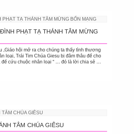
A ĐÌNH PHẠT TẠ THÁNH TÂM MỪNG
,Giáo hội mở ra cho chúng ta thấy tình thương
ân loại, Trái Tim Chúa Giesu bị đâm thâu để cho
 để cứu chuộc nhân loại “ … đó là lời chia sẻ …
ÁNH TÂM CHÚA GIÊSU