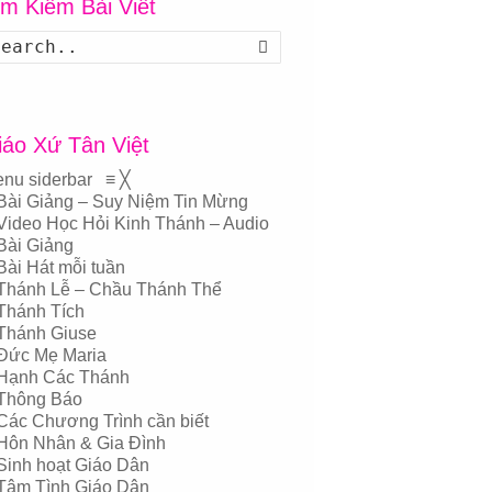
ìm Kiếm Bài Viết
Search
iáo Xứ Tân Việt
nu siderbar
≡
╳
Bài Giảng – Suy Niệm Tin Mừng
Video Học Hỏi Kinh Thánh – Audio
Bài Giảng
Bài Hát mỗi tuần
Thánh Lễ – Chầu Thánh Thể
Thánh Tích
Thánh Giuse
Đức Mẹ Maria
Hạnh Các Thánh
Thông Báo
Các Chương Trình cần biết
Hôn Nhân & Gia Đình
Sinh hoạt Giáo Dân
Tâm Tình Giáo Dân