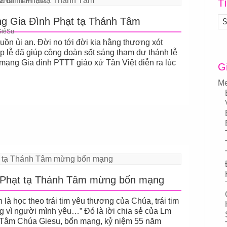
u Nhi Thánh Thể
T
ng Gia Đình Phạt tạ Thánh Tâm
GiêSu
uồn ủi an. Đời nọ tới đời kia hằng thương xót
p lễ đã giúp cộng đoàn sốt sáng tham dự thánh lễ
mạng Gia đình PTTT giáo xứ Tân Việt diễn ra lúc
G
Me
h Phạt tạ Thánh Tâm mừng bổn mạng
à học theo trái tim yêu thương của Chúa, trái tim
g vì người mình yêu…” Đó là lời chia sẻ của Lm
h Tâm Chúa Giesu, bổn mạng, kỷ niệm 55 năm