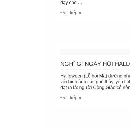
dạy cho …
Đọc tiếp »
NGHĨ GÌ NGÀY HỘI HAL
Halloween (Lễ hội Ma) dường như 
với hình ảnh các phù thủy, yêu tin
đặt ra là: người Công Giáo có nê
Đọc tiếp »