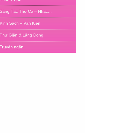
Sáng Tác Thơ Ca – Nhạc…
Kinh Sách – Văn Kiện
Thư Giãn & Lắng Đọng
Truyện ngắn