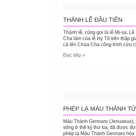
THÁNH LỄ ĐẦU TIÊN
Thánh lễ, cũng gọi là lễ Mi-sa, 
Cha làm của lễ Hy Tế trên thập g
cả lên Chúa Cha công trình cứu c
Đọc tiếp »
PHÉP LẠ MÁU THÁNH T
Máu Thánh Gennaro (Jenuarius), v
sống ở thế kỷ thứ ba, đã được đựn
phép lạ Máu Thánh Gennaro hóa lỏ