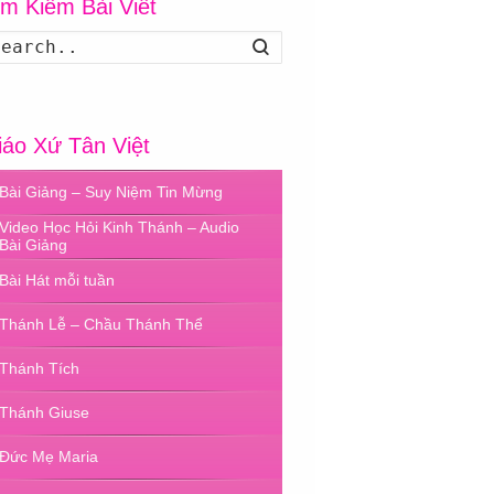
ìm Kiếm Bài Viết
Search
iáo Xứ Tân Việt
Bài Giảng – Suy Niệm Tin Mừng
Video Học Hỏi Kinh Thánh – Audio
Bài Giảng
Bài Hát mỗi tuần
Thánh Lễ – Chầu Thánh Thể
Thánh Tích
Thánh Giuse
Đức Mẹ Maria