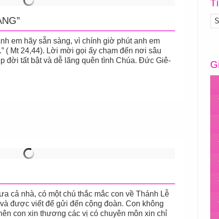
T
ÀNG”
em hãy sẵn sàng, vì chính giờ phút anh em
” ( Mt 24,44). Lời mời gọi ấy chạm đến nơi sâu
ịp đời tất bật và dễ lãng quên tình Chúa. Đức Giê-
G
 cả nhà, có một chú thắc mắc con về Thánh Lễ
 và được viết để gửi đến cộng đoàn. Con không
 nên con xin thương các vị có chuyên môn xin chỉ