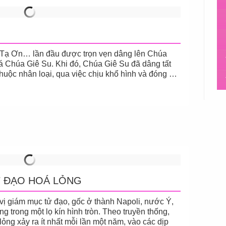
Lễ Tạ Ơn… lần đầu được trọn vẹn dâng lên Chúa
iá Chúa Giê Su. Khi đó, Chúa Giê Su đã dâng tất
huộc nhân loại, qua việc chịu khổ hình và đóng …
Ử ĐẠO HOÁ LỎNG
ị giám mục tử đạo, gốc ở thành Napoli, nước Ý,
g trong một lọ kín hình tròn. Theo truyền thống,
ng xảy ra ít nhất mỗi lần một năm, vào các dịp