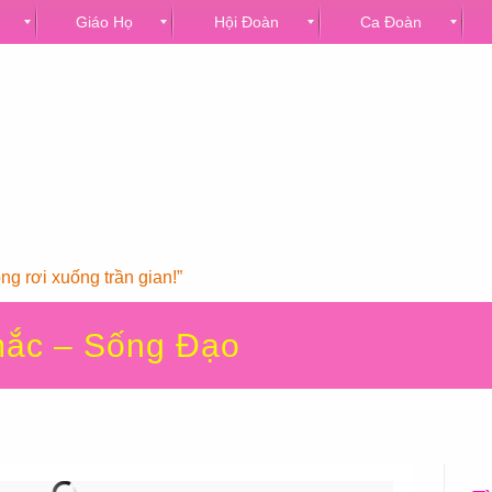
Giáo Họ
Hội Đoàn
Ca Đoàn
g rơi xuống trần gian!”
mắc – Sống Đạo