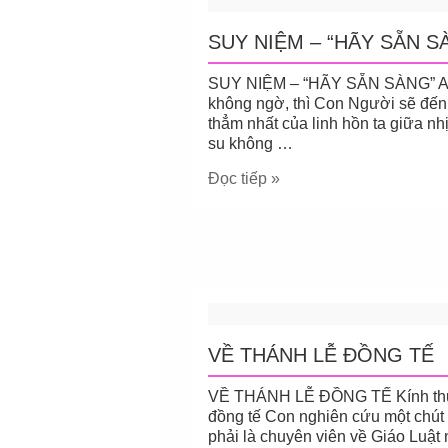
SUY NIỆM – “HÃY SẴN S
SUY NIỆM – “HÃY SẴN SÀNG” Anh 
không ngờ, thì Con Người sẽ đến.
thẳm nhất của linh hồn ta giữa nh
su không …
Đọc tiếp »
VỀ THÁNH LỄ ĐỒNG TẾ
VỀ THÁNH LỄ ĐỒNG TẾ Kính thưa
đồng tế Con nghiên cứu một chút
phải là chuyên viên về Giáo Luật