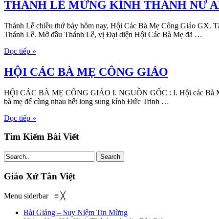
THÁNH LỄ MỪNG KÍNH THÁNH NỮ AN
Thánh Lễ chiều thứ bảy hôm nay, Hội Các Bà Mẹ Công Giáo GX. 
Thánh Lễ. Mở đầu Thánh Lễ, vị Đại diện Hội Các Bà Mẹ đã …
Đọc tiếp »
HỘI CÁC BÀ MẸ CÔNG GIÁO
HỘI CÁC BÀ MẸ CÔNG GIÁO I. NGUỒN GỐC : I. Hội các Bà Mẹ Công 
bà mẹ để cùng nhau hết long sung kính Đức Trinh …
Đọc tiếp »
Tìm Kiếm Bài Viết
Search
Giáo Xứ Tân Việt
Menu siderbar
≡
╳
Bài Giảng – Suy Niệm Tin Mừng