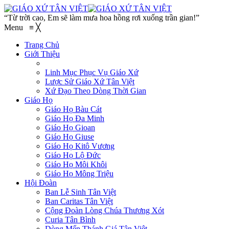
“Từ trời cao, Em sẽ làm mưa hoa hồng rơi xuống trần gian!”
Menu
≡
╳
Trang Chủ
Giới Thiệu
Linh Mục Phục Vụ Giáo Xứ
Lược Sử Giáo Xứ Tân Việt
Xứ Đạo Theo Dòng Thời Gian
Giáo Họ
Giáo Họ Bàu Cát
Giáo Họ Đa Minh
Giáo Họ Gioan
Giáo Họ Giuse
Giáo Họ Kitô Vương
Giáo Họ Lộ Đức
Giáo Họ Môi Khôi
Giáo Họ Mông Triệu
Hội Đoàn
Ban Lễ Sinh Tân Việt
Ban Caritas Tân Việt
Cộng Đoàn Lòng Chúa Thương Xót
Curia Tân Bình
Dòng Mến Thánh Giá Tân Việt