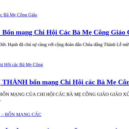
 Bổn mạng Chi Hội Các Bà Mẹ Công Giáo Gi
Đỗ Đức Hạnh đã chủ sự cùng với cộng đoàn dân Chúa dâng Thánh Lễ 
THÀNH bổn mạng Chi Hội các Bà Mẹ Công 
G CỦA CHI HỘI CÁC BÀ MẸ CÔNG GIÁO GIÁO XỨ TÂN VIỆT M
…