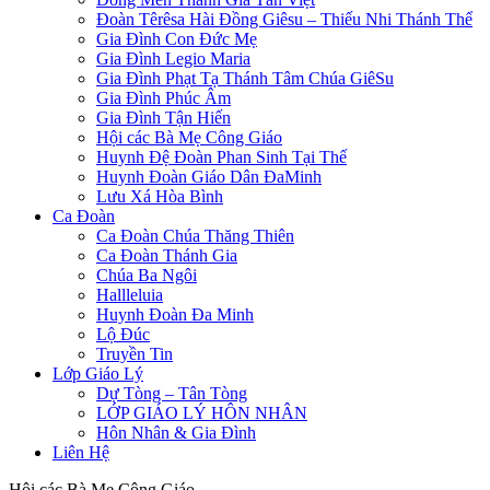
Đoàn Têrêsa Hài Đồng Giêsu – Thiếu Nhi Thánh Thể
Gia Đình Con Đức Mẹ
Gia Đình Legio Maria
Gia Đình Phạt Tạ Thánh Tâm Chúa GiêSu
Gia Đình Phúc Âm
Gia Đình Tận Hiến
Hội các Bà Mẹ Công Giáo
Huynh Đệ Đoàn Phan Sinh Tại Thế
Huynh Đoàn Giáo Dân ĐaMinh
Lưu Xá Hòa Bình
Ca Đoàn
Ca Đoàn Chúa Thăng Thiên
Ca Đoàn Thánh Gia
Chúa Ba Ngôi
Hallleluia
Huynh Đoàn Đa Minh
Lộ Đúc
Truyền Tin
Lớp Giáo Lý
Dự Tòng – Tân Tòng
LỚP GIÁO LÝ HÔN NHÂN
Hôn Nhân & Gia Đình
Liên Hệ
Hội các Bà Mẹ Công Giáo