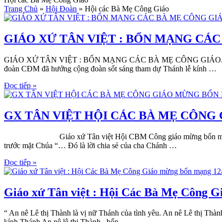
Trang Chủ
»
Hội Đoàn
»
Hội các Bà Mẹ Công Giáo
GIÁO XỨ TÂN VIỆT : BỔN MẠNG CÁC
GIÁO XỨ TÂN VIỆT : BỔN MẠNG CÁC BÀ MẸ CÔNG GIÁO. “ Anê Lê 
đoàn CĐM đã hướng cộng đoàn sốt sáng tham dự Thánh lễ kính …
Đọc tiếp »
GX TÂN VIỆT HỘI CÁC BÀ MẸ CÔNG
Giáo xứ Tân việt Hội CBM Công giáo mừng bổn mạng ” Nhìn lại
trước mặt Chúa “… Đó là lời chia sẻ của cha Chánh …
Đọc tiếp »
Giáo xứ Tân việt : Hội Các Bà Mẹ Công G
“ An nê Lê thị Thành là vị nữ Thánh của tình yêu. An nê Lê thị T
kính Thánh An nê lê thị Thành , bổn …