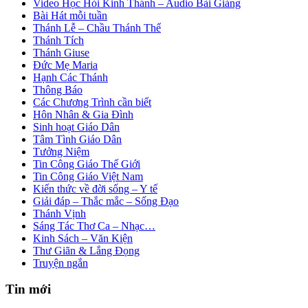
Video Học Hỏi Kinh Thánh – Audio Bài Giảng
Bài Hát mỗi tuần
Thánh Lễ – Chầu Thánh Thể
Thánh Tích
Thánh Giuse
Đức Mẹ Maria
Hạnh Các Thánh
Thông Báo
Các Chương Trình cần biết
Hôn Nhân & Gia Đình
Sinh hoạt Giáo Dân
Tâm Tình Giáo Dân
Tưởng Niệm
Tin Công Giáo Thế Giới
Tin Công Giáo Việt Nam
Kiến thức về đời sống – Y tế
Giải đáp – Thắc mắc – Sống Đạo
Thánh Vịnh
Sáng Tác Thơ Ca – Nhạc…
Kinh Sách – Văn Kiện
Thư Giãn & Lắng Đọng
Truyện ngắn
Tin mới