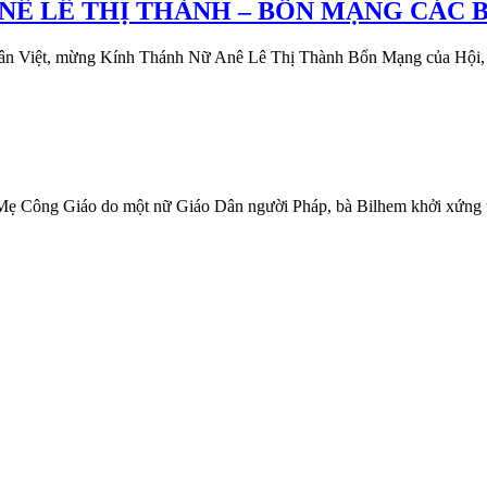
Ê LÊ THỊ THÀNH – BỔN MẠNG CÁC B
Tân Việt, mừng Kính Thánh Nữ Anê Lê Thị Thành Bổn Mạng của Hội
Giáo do một nữ Giáo Dân người Pháp, bà Bilhem khởi xứng từ năm