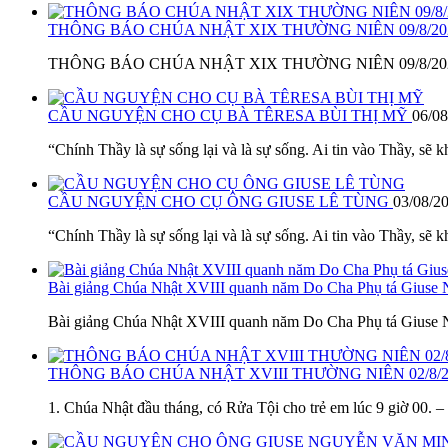
THÔNG BÁO CHÚA NHẬT XIX THƯỜNG NIÊN 09/8/2
THÔNG BÁO CHÚA NHẬT XIX THƯỜNG NIÊN 09/8/2026 1. L
CẦU NGUYỆN CHO CỤ BÀ TÊRESA BÙI THỊ MỸ
06/08
“Chính Thầy là sự sống lại và là sự sống. Ai tin vào Thầy, sẽ k
CẦU NGUYỆN CHO CỤ ÔNG GIUSE LÊ TÙNG
03/08/2
“Chính Thầy là sự sống lại và là sự sống. Ai tin vào Thầy, sẽ k
Bài giảng Chúa Nhật XVIII quanh năm Do Cha Phụ tá Giuse
Bài giảng Chúa Nhật XVIII quanh năm Do Cha Phụ tá Giuse N
THÔNG BÁO CHÚA NHẬT XVIII THƯỜNG NIÊN 02/8/
1. Chúa Nhật đầu tháng, có Rửa Tội cho trẻ em lúc 9 giờ 00. 