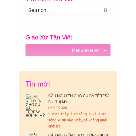
Search
Giáo Xứ Tân Việt
Menu siderbar
≡
Tin mới
CẦU NGUYỆN CHO CỤ BÀ TÊRESA
BÙI THỊ MỸ
06/08/2026
“Chính Thầy là sự sống lại và là sự
sống. Ai tin vào Thầy, sẽ không phải
chết ba...
CẦU NGUYỆN CHO CỤ ÔNG GIUSE