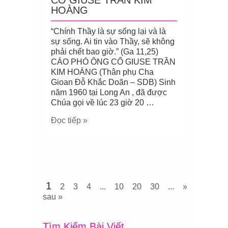
CỐ GIUSE TRẦN KIM
HOÀNG
“Chính Thầy là sự sống lại và là
sự sống. Ai tin vào Thầy, sẽ không
phải chết bao giờ.” (Ga 11,25)
CÁO PHÓ ÔNG CỐ GIUSE TRẦN
KIM HOÀNG (Thân phụ Cha
Gioan Đỗ Khắc Doãn – SDB) Sinh
năm 1960 tại Long An , đã được
Chúa gọi về lúc 23 giờ 20 …
Đọc tiếp »
1
2
3
4
...
10
20
30
...
»
Trang
sau »
Tìm Kiếm Bài Viết