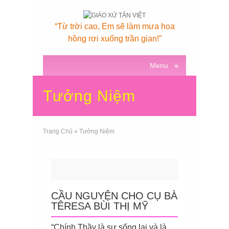
“Từ trời cao, Em sẽ làm mưa hoa
hồng rơi xuống trần gian!”
Menu
≡
Tưởng Niệm
Trang Chủ
»
Tưởng Niệm
CẦU NGUYỆN CHO CỤ BÀ
TÊRESA BÙI THỊ MỸ
“Chính Thầy là sự sống lại và là