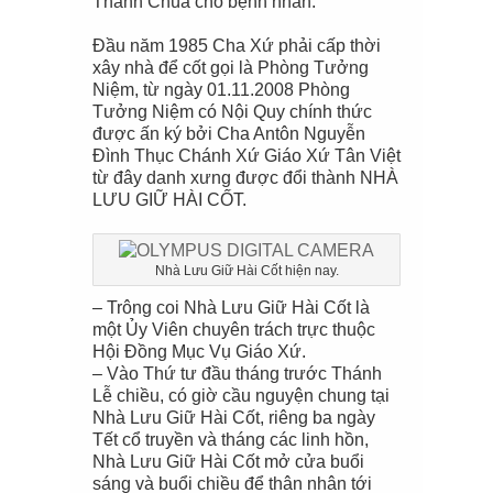
Thánh Chúa cho bệnh nhân.
Đầu năm 1985 Cha Xứ phải cấp thời
xây nhà để cốt gọi là Phòng Tưởng
Niệm, từ ngày 01.11.2008 Phòng
Tưởng Niệm có Nội Quy chính thức
được ấn ký bởi Cha Antôn Nguyễn
Đình Thục Chánh Xứ Giáo Xứ Tân Việt
từ đây danh xưng được đổi thành NHÀ
LƯU GIỮ HÀI CỐT.
Nhà Lưu Giữ Hài Cốt hiện nay.
– Trông coi Nhà Lưu Giữ Hài Cốt là
một Ủy Viên chuyên trách trực thuộc
Hội Đồng Mục Vụ Giáo Xứ.
– Vào Thứ tư đầu tháng trước Thánh
Lễ chiều, có giờ cầu nguyện chung tại
Nhà Lưu Giữ Hài Cốt, riêng ba ngày
Tết cổ truyền và tháng các linh hồn,
Nhà Lưu Giữ Hài Cốt mở cửa buổi
sáng và buổi chiều để thân nhân tới