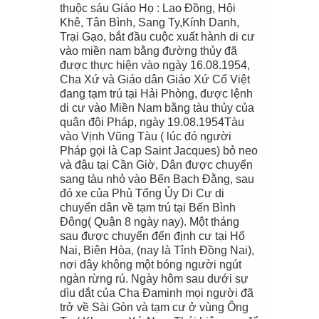
thuộc sáu Giáo Họ : Lao Đồng, Hội
Khê, Tân Bình, Sang Ty,Kính Danh,
Trại Gạo, bắt đầu cuộc xuất hành di cư
vào miền nam bằng đường thủy đã
được thực hiện vào ngày 16.08.1954,
Cha Xứ và Giáo dân Giáo Xứ Cổ Việt
đang tạm trú tại Hải Phòng, được lệnh
di cư vào Miền Nam bằng tàu thủy của
quân đội Pháp, ngày 19.08.1954Tàu
vào Vịnh Vũng Tàu ( lúc đó người
Pháp gọi là Cap Saint Jacques) bỏ neo
và đậu tại Cần Giờ, Dân được chuyển
sang tàu nhỏ vào Bến Bạch Đằng, sau
đó xe của Phủ Tổng Ủy Di Cư di
chuyển dân về tạm trú tại Bến Bình
Đông( Quận 8 ngày nay). Một tháng
sau được chuyển đến định cư tại Hố
Nai, Biên Hòa, (nay là Tỉnh Đồng Nai),
nơi đây không một bóng người ngút
ngàn rừng rú. Ngày hôm sau dưới sự
dìu dắt của Cha Đaminh mọi người đã
trở về Sài Gòn và tạm cư ở vùng Ông