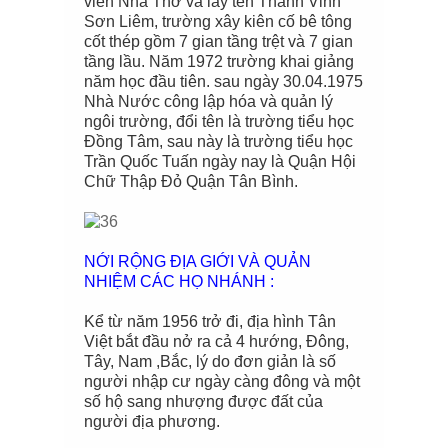
viên Nhà Thờ và lấy tên Thánh Vinh
Sơn Liêm, trường xây kiên cố bê tông
cốt thép gồm 7 gian tầng trệt và 7 gian
tầng lầu. Năm 1972 trường khai giảng
năm học đầu tiên. sau ngày 30.04.1975
Nhà Nước công lập hóa và quản lý
ngôi trường, đổi tên là trường tiểu học
Đồng Tâm, sau này là trường tiểu học
Trần Quốc Tuấn ngày nay là Quận Hội
Chữ Thập Đỏ Quận Tân Bình.
NỚI RỘNG ĐỊA GIỚI VÀ QUẢN
NHIỆM CÁC HỌ NHÁNH :
Kể từ năm 1956 trở đi, địa hình Tân
Việt bắt đầu nở ra cả 4 hướng, Đông,
Tây, Nam ,Bắc, lý do đơn giản là số
người nhập cư ngày càng đông và một
số hộ sang nhượng được đất của
người địa phương.