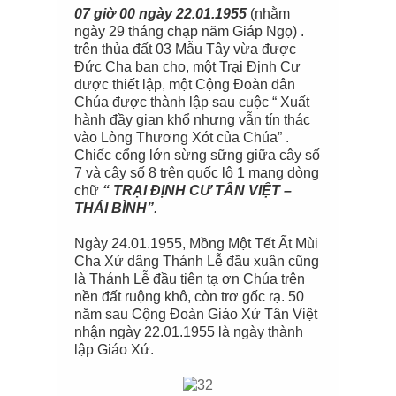
07 giờ 00 ngày 22.01.1955
(nhằm
ngày 29 tháng chạp năm Giáp Ngọ) .
trên thủa đất 03 Mẫu Tây vừa được
Đức Cha ban cho, một Trại Định Cư
được thiết lập, một Cộng Đoàn dân
Chúa được thành lập sau cuộc “ Xuất
hành đầy gian khổ nhưng vẫn tín thác
vào Lòng Thương Xót của Chúa” .
Chiếc cổng lớn sừng sững giữa cây số
7 và cây số 8 trên quốc lộ 1 mang dòng
chữ
“ TRẠI ĐỊNH CƯ TÂN VIỆT –
THÁI BÌNH”
.
Ngày 24.01.1955, Mồng Một Tết Ất Mùi
Cha Xứ dâng Thánh Lễ đầu xuân cũng
là Thánh Lễ đầu tiên tạ ơn Chúa trên
nền đất ruộng khô, còn trơ gốc rạ. 50
năm sau Cộng Đoàn Giáo Xứ Tân Việt
nhận ngày 22.01.1955 là ngày thành
lập Giáo Xứ.