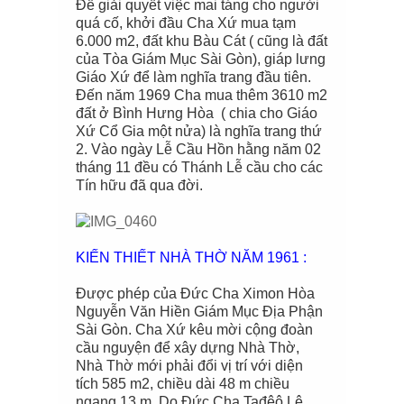
Để giải quyết việc mai táng cho người
quá cố, khởi đầu Cha Xứ mua tạm
6.000 m2, đất khu Bàu Cát ( cũng là đất
của Tòa Giám Mục Sài Gòn), giáp lưng
Giáo Xứ để làm nghĩa trang đầu tiên.
Đến năm 1969 Cha mua thêm 3610 m2
đất ở Bình Hưng Hòa ( chia cho Giáo
Xứ Cổ Gia một nửa) là nghĩa trang thứ
2. Vào ngày Lễ Cầu Hồn hằng năm 02
tháng 11 đều có Thánh Lễ cầu cho các
Tín hữu đã qua đời.
KIẾN THIẾT NHÀ THỜ NĂM 1961 :
Được phép của Đức Cha Ximon Hòa
Nguyễn Văn Hiền Giám Mục Địa Phận
Sài Gòn. Cha Xứ kêu mời cộng đoàn
cầu nguyện để xây dựng Nhà Thờ,
Nhà Thờ mới phải đổi vị trí với diện
tích 585 m2, chiều dài 48 m chiều
ngang 13 m. Do Đức Cha Tađêô Lê