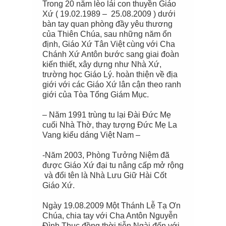
Trong 20 năm lèo lái con thuyền Giáo
Xứ ( 19.02.1989 – 25.08.2009 ) dưới
bàn tay quan phòng đầy yêu thương
của Thiên Chúa, sau những năm ổn
định, Giáo Xứ Tân Việt cùng với Cha
Chánh Xứ Antôn bước sang giai đoàn
kiến thiết, xây dựng như Nhà Xứ,
trường học Giáo Lý. hoàn thiện về địa
giới với các Giáo Xứ lân cận theo ranh
giới của Tòa Tổng Giám Mục.
– Năm 1991 trùng tu lại Đài Đức Mẹ
cuối Nhà Thờ, thay tượng Đức Mẹ La
Vang kiểu dáng Việt Nam –
-Năm 2003, Phòng Tưởng Niệm đã
được Giáo Xứ đại tu nâng cấp mở rộng
và đổi tên là Nhà Lưu Giữ Hài Cốt
Giáo Xứ.
Ngày 19.08.2009 Một Thánh Lễ Tạ Ơn
Chúa, chia tay với Cha Antôn Nguyễn
Đình Thục đồng thời tiễn Ngài đến với