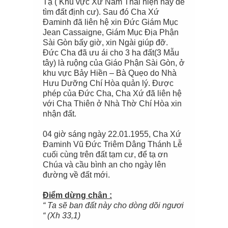
Tạ ( Khu vực Xứ Nam Thái hiện nay để
tìm đất định cư). Sau đó Cha Xứ
Đaminh đã liên hệ xin Đức Giám Mục
Jean Cassaigne, Giám Mục Địa Phận
Sài Gòn bấy giờ, xin Ngài giúp đỡ.
Đức Cha đã ưu ái cho 3 ha đất(3 Mẫu
tây) là ruộng của Giáo Phận Sài Gòn, ở
khu vực Bảy Hiền – Bà Quẹo do Nhà
Hưu Dưỡng Chí Hòa quản lý. Được
phép của Đức Cha, Cha Xứ đã liên hệ
với Cha Thiên ở Nhà Thờ Chí Hòa xin
nhận đất.
04 giờ sáng ngày 22.01.1955, Cha Xứ
Đaminh Vũ Đức Triêm Dâng Thánh Lễ
cuối cùng trên đất tạm cư, để tạ ơn
Chúa và cầu bình an cho ngày lên
đường về đất mới.
Điểm dừng chân :
“ Ta sẽ ban đất này cho dòng dõi ngươi
“ (Xh 33,1)