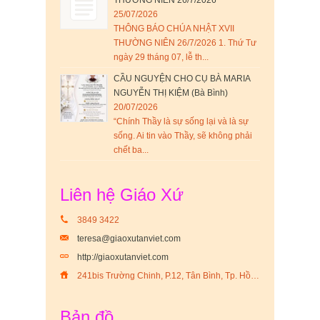
25/07/2026
THÔNG BÁO CHÚA NHẬT XVII
THƯỜNG NIÊN 26/7/2026 1. Thứ Tư
ngày 29 tháng 07, lễ th...
CẦU NGUYỆN CHO CỤ BÀ MARIA
NGUYỄN THỊ KIỆM (Bà Bình)
20/07/2026
“Chính Thầy là sự sống lại và là sự
sống. Ai tin vào Thầy, sẽ không phải
chết ba...
Liên hệ Giáo Xứ
3849 3422
teresa@giaoxutanviet.com
http://giaoxutanviet.com
241bis Trường Chinh, P.12, Tân Bình, Tp. Hồ Chí Minh
Bản đồ