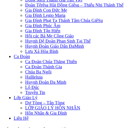
Đoàn Têrêsa Hài Đồng Giêsu – Thiếu Nhi Thánh Thể
Gia Đình Con Đức Mẹ
Gia Đình Legio Maria
Gia Đình Phạt Tạ Thánh Tâm Chúa GiêSu
Gia Đình Phúc Âm
Gia Đình Tận Hiến
Hội các Bà Mẹ Công Giáo
Huynh Đệ Đoàn Phan Sinh Tại Thế
Huynh Đoàn Giáo Dân ĐaMinh
Lưu Xá Hòa Bình
Ca Đoàn
Ca Đoàn Chúa Thăng Thiên
Ca Đoàn Thánh Gia
Chúa Ba Ngôi
Hallleluia
Huynh Đoàn Đa Minh
Lộ Đúc
Truyền Tin
Lớp Giáo Lý
Dự Tòng – Tân Tòng
LỚP GIÁO LÝ HÔN NHÂN
Hôn Nhân & Gia Đình
Liên Hệ