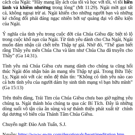
cách của Ngài: “Hãy mang lấy ách của tôi và học với tôi, vì tôi
hiền
lành và khiêm nhường
trong lòng” (Mt 11:29). Ngài mời gọi tất
cả, không ngoại trừ ai. Ngài khiến cho những người bạn và những
kẻ chống đối phải đáng ngạc nhiên bởi sự quảng đại vô điều kiện
của Ngài.
Ý nghĩa của tình yêu trong cuộc đời của Chúa Giêsu đặc biệt tỏ lộ
trong cuộc khổ nạn của Ngài. Từ tình yêu dành cho Cha Ngài, Ngài
muốn đảm nhận cái chết trên Thập tự giá. Nhờ đó, “Thế gian biết
rằng Thầy yêu mến Chúa Cha và làm như Chúa Cha đã truyền cho
Thầy” (Ga 14:31).
Tình yêu mà Chúa Giêsu cưu mang dành cho chúng ta cũng hối
thúc Ngài đón nhận bản án mang tên Thập tự giá. Trong Bữa Tiệc
Ly, Ngài nói với các môn đệ thân tín: “Không có tình yêu nào cao
cả hơn tình yêu của người dám hy sinh tính mạng vì bạn hữu mình”
(Ga 15:13)
Trên thiên đàng, Trái Tim của Chúa Giêsu chưa bao giờ ngừng yêu
chúng ta. Ngài thánh hóa chúng ta qua các Bí Tích. Đây là những
dòng suối vô tận của ân sủng và sự thánh thiện phát xuất từ chính
đại dương vô biên của Thánh Tâm Chúa Giêsu.
Chuyển ngữ: Đào Anh Tuấn, S.J.
Nguồn:
https://www.ewtn.com/devotionals/heart/meditation.htm