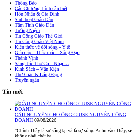
Thông Báo
Các Chương Trình cần biết
Hôn Nhân & Gia Đình
Sinh hoạt Giáo Dân
Tâm Tình Giáo Dân
Tưởng Niệm
Tin Công Giáo Thế Giới
Tin Công Giáo Việt Nam
Kiến thức về đời sống – Y tế
Giải đáp – Thắc mắc – Sống Đạo
Thánh Vịnh
Sáng Tác Thơ Ca – Nhạc…
Kinh Sách – Văn Kiện
Thư Giãn & Lắng Đọng
Truyện ngắn
Tin mới
CẦU NGUYỆN CHO ÔNG GIUSE NGUYỄN CÔNG
DOANH
09/08/2026
“Chính Thầy là sự sống lại và là sự sống. Ai tin vào Thầy, sẽ
không phải chết ba...