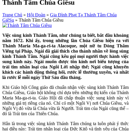
Thánh Tâm Chúa Giêsu
Trang Chủ
»
Hội Đoàn
»
Gia Đình Phạt Tạ Thánh Tâm Chúa
GiêSu
»
Thánh Tâm Chúa Giêsu
Việc sùng kính Thánh Tâm, như chúng ta biết, bắt đầu khoảng
năm 1672. Khi ấy, trong những lần Chúa Giêsu hiện ra với
Thánh Maria Ma-ga-ri-ta Alacoque, một nữ tu Dòng Thăm
Viếng tại Pháp, Ngài đã giải thích cho thánh nhân về lòng sùng
kính Thánh Tâm. Ngài cũng kêu gọi mọi người thực hành việc
sung kính này. Ngài muốn được tôn kính nơi biểu tượng của
trái tim nhân loại của Ngôi Lời nhập thể; Ngài cũng khuyến
khích các hành động thống hối, rước lễ thường xuyên, và nhất
là rước lễ mỗi ngày Thứ Sáu đầu tháng.
Khi Giáo hội Công giáo đã chuẩn nhận việc sùng kính Thánh Tâm
Chúa Giêsu, Giáo hội không chỉ dựa trên những thị kiến ​​của Thánh
Maria Ma-ga-ri-ta. Giáo Hội đã chấp thuận việc sung kính này vì
những giá trị riêng của nó. Chỉ có một Ngôi Vị nơi Chúa Giêsu, và
Ngôi Vị đó vừa là Chúa vừa là Người. Trái tim của Ngài cũng thế –
đó là Trái tim của Thiên Chúa.
Hẳn là trong việc sùng kính Thánh Tâm chúng ta luôn phải ý thức
hai điều này: Trái tim nhân loại của Đức Kitô và tình yêu của Chúa