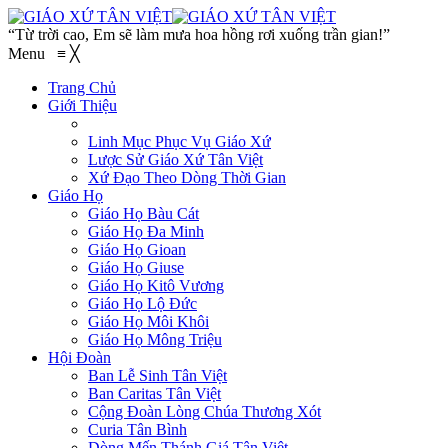
“Từ trời cao, Em sẽ làm mưa hoa hồng rơi xuống trần gian!”
Menu
≡
╳
Trang Chủ
Giới Thiệu
Linh Mục Phục Vụ Giáo Xứ
Lược Sử Giáo Xứ Tân Việt
Xứ Đạo Theo Dòng Thời Gian
Giáo Họ
Giáo Họ Bàu Cát
Giáo Họ Đa Minh
Giáo Họ Gioan
Giáo Họ Giuse
Giáo Họ Kitô Vương
Giáo Họ Lộ Đức
Giáo Họ Môi Khôi
Giáo Họ Mông Triệu
Hội Đoàn
Ban Lễ Sinh Tân Việt
Ban Caritas Tân Việt
Cộng Đoàn Lòng Chúa Thương Xót
Curia Tân Bình
Dòng Mến Thánh Giá Tân Việt