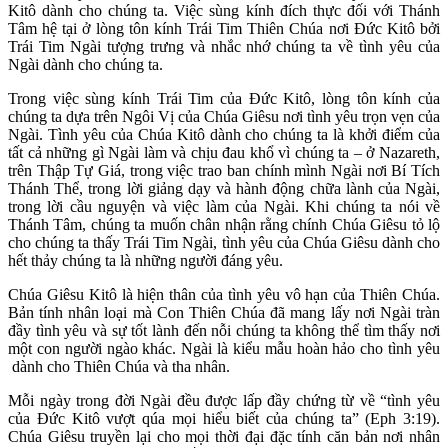
Kitô dành cho chúng ta. Việc sùng kính đích thực đối với Thánh
Tâm hệ tại ở lòng tôn kính Trái Tim Thiên Chúa nơi Đức Kitô bởi
Trái Tim Ngài tượng trưng và nhắc nhớ chúng ta về tình yêu của
Ngài dành cho chúng ta.
Trong việc sùng kính Trái Tim của Đức Kitô, lòng tôn kính của
chúng ta dựa trên Ngôi Vị của Chúa Giêsu nơi tình yêu trọn vẹn của
Ngài. Tình yêu của Chúa Kitô dành cho chúng ta là khởi điểm của
tất cả những gì Ngài làm và chịu đau khổ vì chúng ta – ở Nazareth,
trên Thập Tự Giá, trong việc trao ban chính mình Ngài nơi Bí Tích
Thánh Thể, trong lời giảng dạy và hành động chữa lành của Ngài,
trong lời cầu nguyện và việc làm của Ngài. Khi chúng ta nói về
Thánh Tâm, chúng ta muốn chân nhận rằng chính Chúa Giêsu tỏ lộ
cho chúng ta thấy Trái Tim Ngài, tình yêu của Chúa Giêsu dành cho
hết thảy chúng ta là những người đáng yêu.
Chúa Giêsu Kitô là hiện thân của tình yêu vô hạn của Thiên Chúa.
Bản tính nhân loại mà Con Thiên Chúa đã mang lấy nơi Ngài tràn
đầy tình yêu và sự tốt lành đến nỗi chúng ta không thể tìm thấy nơi
một con người ngào khác. Ngài là kiểu mẫu hoàn hảo cho tình yêu
dành cho Thiên Chúa và tha nhân.
Mỗi ngày trong đời Ngài đều được lấp đầy chứng từ về “tình yêu
của Đức Kitô vượt qúa mọi hiểu biết của chúng ta” (Eph 3:19).
Chúa Giêsu truyền lại cho mọi thời đại đặc tính căn bản nơi nhân