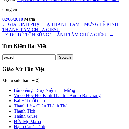
dongten
02/06/2018
Maria
←
GIA ĐÌNH PHẠT TẠ THÁNH TÂM – MỪNG LỄ KÍNH
THÁNH TÂM CHÚA GIÊSU
LÝ DO ĐỂ TÔN SÙNG THÁNH TÂM CHÚA GIÊSU
→
Tìm Kiếm Bài Viết
Search
Giáo Xứ Tân Việt
Menu siderbar
≡
╳
Bài Giảng – Suy Niệm Tin Mừng
Video Học Hỏi Kinh Thánh – Audio Bài Giảng
Bài Hát mỗi tuần
Thánh Lễ – Chầu Thánh Thể
Thánh Tích
Thánh Giuse
Đức Mẹ Maria
Hạnh Các Thánh