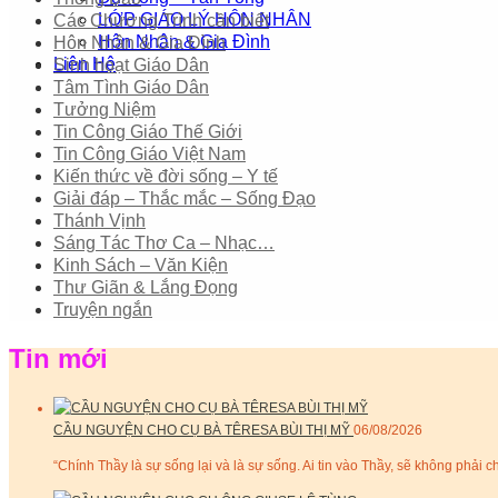
LỚP GIÁO LÝ HÔN NHÂN
Các Chương Trình cần biết
Hôn Nhân & Gia Đình
Hôn Nhân & Gia Đình
Liên Hệ
Sinh hoạt Giáo Dân
Tâm Tình Giáo Dân
Tưởng Niệm
Tin Công Giáo Thế Giới
Tin Công Giáo Việt Nam
Kiến thức về đời sống – Y tế
Giải đáp – Thắc mắc – Sống Đạo
Thánh Vịnh
Sáng Tác Thơ Ca – Nhạc…
Kinh Sách – Văn Kiện
Thư Giãn & Lắng Đọng
Truyện ngắn
Tin mới
CẦU NGUYỆN CHO CỤ BÀ TÊRESA BÙI THỊ MỸ
06/08/2026
“Chính Thầy là sự sống lại và là sự sống. Ai tin vào Thầy, sẽ không phải ch