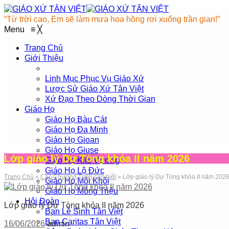
“Từ trời cao, Em sẽ làm mưa hoa hồng rơi xuống trần gian!”
Menu
≡
╳
Trang Chủ
Giới Thiệu
Linh Mục Phục Vụ Giáo Xứ
Lược Sử Giáo Xứ Tân Việt
Xứ Đạo Theo Dòng Thời Gian
Giáo Họ
Giáo Họ Bàu Cát
Giáo Họ Đa Minh
Giáo Họ Gioan
Giáo Họ Giuse
Lớp giáo lý Dự Tòng khóa II năm 2026
Giáo Họ Kitô Vương
Giáo Họ Lộ Đức
Trang Chủ
»
Các Chương Trình cần biết
»
Lớp giáo lý Dự Tòng khóa II năm 202
Giáo Họ Môi Khôi
Giáo Họ Mông Triệu
Hội Đoàn
Lớp giáo lý Dự Tòng khóa II năm 2026
Ban Lễ Sinh Tân Việt
Ban Caritas Tân Việt
16/06/2026
admin