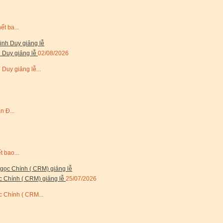
ết ba...
 Duy giảng lễ
02/08/2026
Duy giảng lễ...
n Đ...
t bao...
c Chính ( CRM) giảng lễ
25/07/2026
 Chính ( CRM...