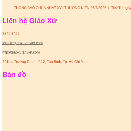
THÔNG BÁO CHÚA NHẬT XVII THƯỜNG NIÊN 26/7/2026 1. Thứ Tư ngày 29 
Liên hệ Giáo Xứ
3849 3422
teresa*giaoxutanviet.com
http://giaoxutanviet.com
241bis Trường Chinh, P.12, Tân Bình, Tp. Hồ Chí Minh
Bản đồ