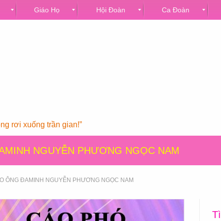
Giáo Họ
Hội Đoàn
Ca Đoàn
g rơi xuống trần gian!”
ĐAMINH NGUYỄN PHƯƠNG NGỌC NAM
O ÔNG ĐAMINH NGUYỄN PHƯƠNG NGỌC NAM
T