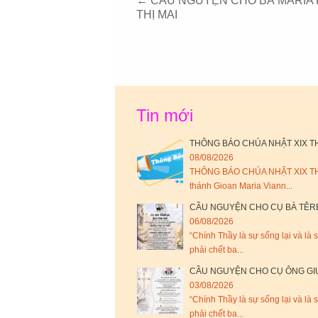
←
CẦU NGUYỆN CHO BÀ MARIA
THỊ MAI
Tin mới
THÔNG BÁO CHÚA NHẬT XIX TH
08/08/2026
THÔNG BÁO CHÚA NHẬT XIX THƯ
thánh Gioan Maria Viann...
CẦU NGUYỆN CHO CỤ BÀ TÊRE
06/08/2026
“Chính Thầy là sự sống lại và là 
phải chết ba...
CẦU NGUYỆN CHO CỤ ÔNG GI
03/08/2026
“Chính Thầy là sự sống lại và là 
phải chết ba...