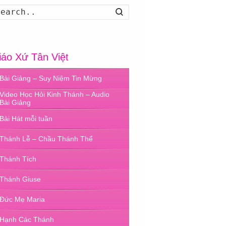
Search
iáo Xứ Tân Việt
Bài Giảng – Suy Niệm Tin Mừng
Video Học Hỏi Kinh Thánh – Audio
Bài Giảng
Bài Hát mỗi tuần
Thánh Lễ – Chầu Thánh Thể
Thánh Tích
Thánh Giuse
Đức Mẹ Maria
Hạnh Các Thánh