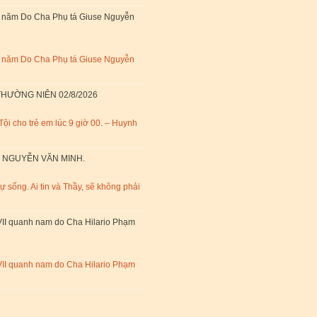
h năm Do Cha Phụ tá Giuse Nguyễn
h năm Do Cha Phụ tá Giuse Nguyễn
THƯỜNG NIÊN 02/8/2026
ội cho trẻ em lúc 9 giờ 00. – Huynh
 NGUYỄN VĂN MINH.
sự sống. Ai tin và Thầy, sẽ không phải
VII quanh nam do Cha Hilario Phạm
VII quanh nam do Cha Hilario Phạm