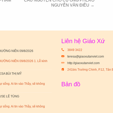
 PHẠM
CẦU NGUYỆN CHO CỤ ÔNG PHÊRÔ
NGUYỄN VĂN ĐIỀU
→
Liên hệ Giáo Xứ
3849 3422
ƯỜNG NIÊN 09/8/2026
teresa@giaoxutanviet.com
ỜNG NIÊN 09/8/2026 1. Lễ kính
http://giaoxutanviet.com
241bis Trường Chinh, P.12, Tân 
SA BÙI THỊ MỸ
Bản đồ
sự sống. Ai tin vào Thầy, sẽ không
USE LÊ TÙNG
sự sống. Ai tin vào Thầy, sẽ không