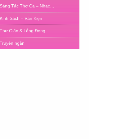
Sáng Tác Thơ Ca – Nhạc…
Kinh Sách – Văn Kiện
Thư Giãn & Lắng Đọng
Truyện ngắn