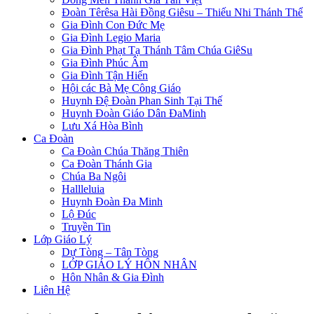
Đoàn Têrêsa Hài Đồng Giêsu – Thiếu Nhi Thánh Thể
Gia Đình Con Đức Mẹ
Gia Đình Legio Maria
Gia Đình Phạt Tạ Thánh Tâm Chúa GiêSu
Gia Đình Phúc Âm
Gia Đình Tận Hiến
Hội các Bà Mẹ Công Giáo
Huynh Đệ Đoàn Phan Sinh Tại Thế
Huynh Đoàn Giáo Dân ĐaMinh
Lưu Xá Hòa Bình
Ca Đoàn
Ca Đoàn Chúa Thăng Thiên
Ca Đoàn Thánh Gia
Chúa Ba Ngôi
Hallleluia
Huynh Đoàn Đa Minh
Lộ Đúc
Truyền Tin
Lớp Giáo Lý
Dự Tòng – Tân Tòng
LỚP GIÁO LÝ HÔN NHÂN
Hôn Nhân & Gia Đình
Liên Hệ