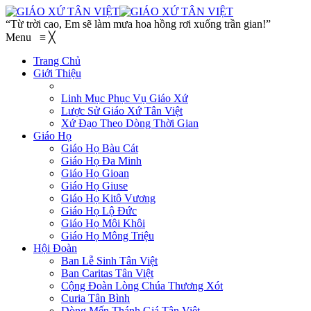
“Từ trời cao, Em sẽ làm mưa hoa hồng rơi xuống trần gian!”
Menu
≡
╳
Trang Chủ
Giới Thiệu
Linh Mục Phục Vụ Giáo Xứ
Lược Sử Giáo Xứ Tân Việt
Xứ Đạo Theo Dòng Thời Gian
Giáo Họ
Giáo Họ Bàu Cát
Giáo Họ Đa Minh
Giáo Họ Gioan
Giáo Họ Giuse
Giáo Họ Kitô Vương
Giáo Họ Lộ Đức
Giáo Họ Môi Khôi
Giáo Họ Mông Triệu
Hội Đoàn
Ban Lễ Sinh Tân Việt
Ban Caritas Tân Việt
Cộng Đoàn Lòng Chúa Thương Xót
Curia Tân Bình
Dòng Mến Thánh Giá Tân Việt