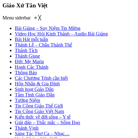
Giáo Xứ Tân Việt
Menu siderbar
≡
╳
Bài Giảng – Suy Niệm Tin Mừng
Video Học Hỏi Kinh Thánh – Audio Bài Giảng
Bài Hát mỗi tuần
Thánh Lễ – Chầu Thánh Thể
Thánh Tích
Thánh Giuse
Đức Mẹ Maria
Hạnh Các Thánh
Thông Báo
Các Chương Trình cần biết
Hôn Nhân & Gia Đình
Sinh hoạt Giáo Dân
Tâm Tình Giáo Dân
Tưởng Niệm
Tin Công Giáo Thế Giới
Tin Công Giáo Việt Nam
Kiến thức về đời sống – Y tế
Giải đáp – Thắc mắc – Sống Đạo
Thánh Vịnh
Sáng Tác Thơ Ca – Nhạc…