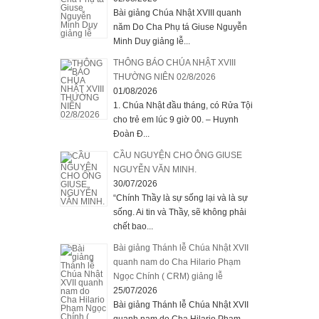
Bài giảng Chúa Nhật XVIII quanh
năm Do Cha Phụ tá Giuse Nguyễn
Minh Duy giảng lễ...
THÔNG BÁO CHÚA NHẬT XVIII
THƯỜNG NIÊN 02/8/2026
01/08/2026
1. Chúa Nhật đầu tháng, có Rửa Tội
cho trẻ em lúc 9 giờ 00. – Huynh
Đoàn Đ...
CẦU NGUYỆN CHO ÔNG GIUSE
NGUYỄN VĂN MINH.
30/07/2026
“Chính Thầy là sự sống lại và là sự
sống. Ai tin và Thầy, sẽ không phải
chết bao...
Bài giảng Thánh lễ Chúa Nhật XVII
quanh nam do Cha Hilario Phạm
Ngọc Chính ( CRM) giảng lễ
25/07/2026
Bài giảng Thánh lễ Chúa Nhật XVII
quanh nam do Cha Hilario Phạm