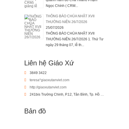
Ngọc Chính ( CRM...
THÔNG BÁO CHÚA NHẬT XVII
THƯỜNG NIÊN 26/7/2026
25/07/2026
THÔNG BÁO CHÚA NHẬT XVII
THƯỜNG NIÊN 26/7/2026 1. Thứ Tư
ngày 29 tháng 07, lễ th...
Liên hệ Giáo Xứ
3849 3422
teresa*giaoxutanviet.com
http://giaoxutanviet.com
241bis Trường Chinh, P.12, Tân Bình, Tp. Hồ Chí Minh
Bản đồ