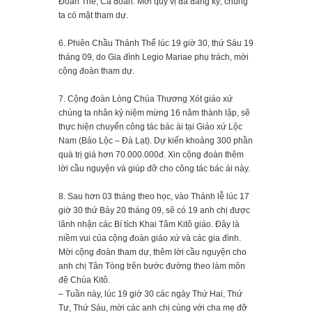
Đoàn Thể, Ca đoàn. Mời quý vị đã đăng ký, chúng
ta có mặt tham dự.
6. Phiên Chầu Thánh Thể lúc 19 giờ 30, thứ Sáu 19
tháng 09, do Gia đình Legio Mariae phụ trách, mời
cộng đoàn tham dự.
7. Cộng đoàn Lòng Chúa Thương Xót giáo xứ
chúng ta nhân kỷ niệm mừng 16 năm thành lập, sẽ
thực hiện chuyến công tác bác ái tại Giáo xứ Lộc
Nam (Bảo Lộc – Đà Lạt). Dự kiến khoảng 300 phần
quà trị giá hơn 70.000.000đ. Xin cộng đoàn thêm
lời cầu nguyện và giúp đỡ cho công tác bác ái này.
8. Sau hơn 03 tháng theo học, vào Thánh lễ lúc 17
giờ 30 thứ Bảy 20 tháng 09, sẽ có 19 anh chị được
lãnh nhận các Bí tích Khai Tâm Kitô giáo. Đây là
niềm vui của cộng đoàn giáo xứ và các gia đình.
Mời cộng đoàn tham dự, thêm lời cầu nguyện cho
anh chị Tân Tòng trên bước đường theo làm môn
đệ Chúa Kitô.
– Tuần này, lúc 19 giờ 30 các ngày Thứ Hai, Thứ
Tư, Thứ Sáu, mời các anh chị cùng với cha mẹ đỡ