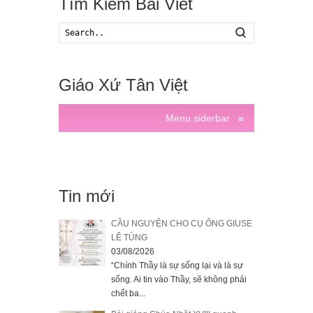
Tìm Kiếm Bài Viết
Search
Giáo Xứ Tân Việt
Menu siderbar
≡
Tin mới
CẦU NGUYỆN CHO CỤ ÔNG GIUSE
LÊ TÙNG
03/08/2026
“Chính Thầy là sự sống lại và là sự
sống. Ai tin vào Thầy, sẽ không phải
chết ba...