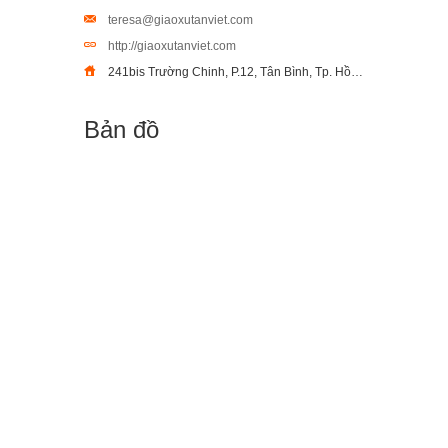
teresa@giaoxutanviet.com
http://giaoxutanviet.com
241bis Trường Chinh, P.12, Tân Bình, Tp. Hồ Chí Minh
Bản đồ