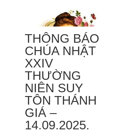
THÔNG BÁO
CHÚA NHẬT
XXIV
THƯỜNG
“Từ trời cao, Em sẽ làm mưa hoa hồng rơi xuống trần
gian!”
NIÊN SUY
Menu
≡
TÔN THÁNH
GIÁ –
14.09.2025.