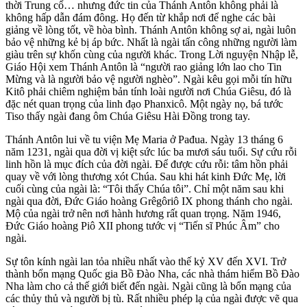
thời Trung cổ… nhưng đức tin của Thánh Antôn không phải là
không hấp dẫn đám đông. Họ đến từ khắp nơi để nghe các bài
giảng về lòng tốt, về hòa bình. Thánh Antôn không sợ ai, ngài luôn
bảo vệ những kẻ bị áp bức. Nhất là ngài tấn công những người làm
giàu trên sự khốn cùng của người khác. Trong Lời nguyện Nhập lễ,
Giáo Hội xem Thánh Antôn là “người rao giảng lớn lao cho Tin
Mừng và là người bảo vệ người nghèo”. Ngài kêu gọi mỗi tín hữu
Kitô phải chiêm nghiệm bản tính loài người nơi Chúa Giêsu, đó là
đặc nét quan trọng của linh đạo Phanxicô. Một ngày nọ, bá tước
Tiso thấy ngài đang ôm Chúa Giêsu Hài Đồng trong tay.
Thánh Antôn lui về tu viện Mẹ Maria ở Pađua. Ngày 13 tháng 6
năm 1231, ngài qua đời vị kiệt sức lúc ba mươi sáu tuổi. Sự cứu rỗi
linh hồn là mục đích của đời ngài. Để được cứu rỗi: tâm hồn phải
quay về với lòng thương xót Chúa. Sau khi hát kinh Đức Mẹ, lời
cuối cùng của ngài là: “Tôi thấy Chúa tôi”. Chỉ một năm sau khi
ngài qua đời, Đức Giáo hoàng Grêgôriô IX phong thánh cho ngài.
Mộ của ngài trở nên nơi hành hương rất quan trọng. Năm 1946,
Đức Giáo hoàng Piô XII phong tước vị “Tiến sĩ Phúc Âm” cho
ngài.
Sự tôn kính ngài lan tỏa nhiều nhất vào thế kỷ XV đến XVI. Trở
thành bổn mạng Quốc gia Bồ Đào Nha, các nhà thám hiểm Bồ Đào
Nha làm cho cả thế giới biết đến ngài. Ngài cũng là bổn mạng của
các thủy thủ và người bị tù. Rất nhiều phép lạ của ngài được vẽ qua