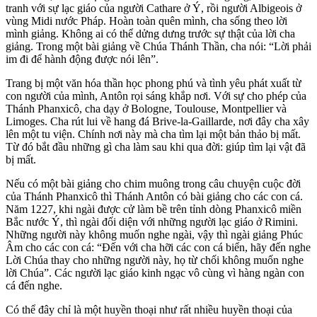
tranh với sự lạc giáo của người Cathare ở Ý, rồi người Albigeois ở
vùng Midi nước Pháp. Hoàn toàn quên mình, cha sống theo lời
mình giảng. Không ai có thể dửng dưng trước sự thật của lời cha
giảng. Trong một bài giảng về Chúa Thánh Thần, cha nói: “Lời phải
im đi để hành động được nói lên”.
Trang bị một văn hóa thần học phong phú và tình yêu phát xuất từ
con người của mình, Antôn rọi sáng khắp nơi. Với sự cho phép của
Thánh Phanxicô, cha dạy ở Bologne, Toulouse, Montpellier và
Limoges. Cha rút lui về hang đá Brive-la-Gaillarde, nơi đây cha xây
lên một tu viện. Chính nơi này mà cha tìm lại một bản thảo bị mất.
Từ đó bắt đầu những gì cha làm sau khi qua đời: giúp tìm lại vật đã
bị mất.
Nếu có một bài giảng cho chim muông trong câu chuyện cuộc đời
của Thánh Phanxicô thì Thánh Antôn có bài giảng cho các con cá.
Năm 1227, khi ngài được cử làm bề trên tỉnh dòng Phanxicô miền
Bắc nước Ý, thì ngài đối diện với những người lạc giáo ở Rimini.
Những người này không muốn nghe ngài, vậy thì ngài giảng Phúc
Âm cho các con cá: “Đến với cha hỡi các con cá biển, hãy đến nghe
Lời Chúa thay cho những người này, họ từ chối không muốn nghe
lời Chúa”. Các người lạc giáo kinh ngạc vô cùng vì hàng ngàn con
cá đến nghe.
Có thể đây chỉ là một huyền thoại như rất nhiều huyền thoại của