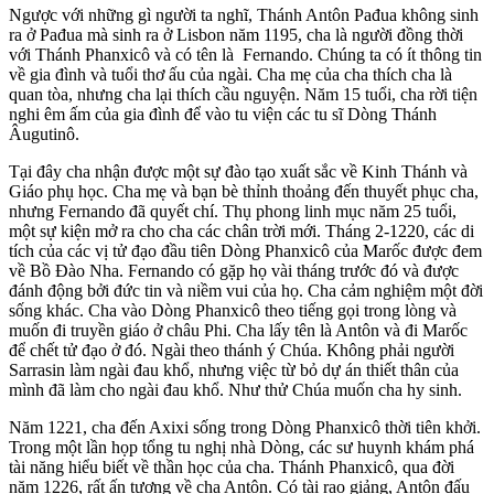
Ngược với những gì người ta nghĩ, Thánh Antôn Pađua không sinh
ra ở Pađua mà sinh ra ở Lisbon năm 1195, cha là người đồng thời
với Thánh Phanxicô và có tên là Fernando. Chúng ta có ít thông tin
về gia đình và tuổi thơ ấu của ngài. Cha mẹ của cha thích cha là
quan tòa, nhưng cha lại thích cầu nguyện. Năm 15 tuổi, cha rời tiện
nghi êm ấm của gia đình để vào tu viện các tu sĩ Dòng Thánh
Âugutinô.
Tại đây cha nhận được một sự đào tạo xuất sắc về Kinh Thánh và
Giáo phụ học. Cha mẹ và bạn bè thỉnh thoảng đến thuyết phục cha,
nhưng Fernando đã quyết chí. Thụ phong linh mục năm 25 tuổi,
một sự kiện mở ra cho cha các chân trời mới. Tháng 2-1220, các di
tích của các vị tử đạo đầu tiên Dòng Phanxicô của Marốc được đem
về Bồ Đào Nha. Fernando có gặp họ vài tháng trước đó và được
đánh động bởi đức tin và niềm vui của họ. Cha cảm nghiệm một đời
sống khác. Cha vào Dòng Phanxicô theo tiếng gọi trong lòng và
muốn đi truyền giáo ở châu Phi. Cha lấy tên là Antôn và đi Marốc
để chết tử đạo ở đó. Ngài theo thánh ý Chúa. Không phải người
Sarrasin làm ngài đau khổ, nhưng việc từ bỏ dự án thiết thân của
mình đã làm cho ngài đau khổ. Như thử Chúa muốn cha hy sinh.
Năm 1221, cha đến Axixi sống trong Dòng Phanxicô thời tiên khởi.
Trong một lần họp tổng tu nghị nhà Dòng, các sư huynh khám phá
tài năng hiểu biết về thần học của cha. Thánh Phanxicô, qua đời
năm 1226, rất ấn tượng về cha Antôn. Có tài rao giảng, Antôn đấu