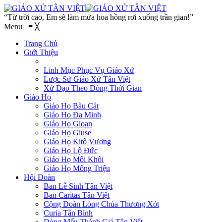
“Từ trời cao, Em sẽ làm mưa hoa hồng rơi xuống trần gian!”
Menu
≡
╳
Trang Chủ
Giới Thiệu
Linh Mục Phục Vụ Giáo Xứ
Lược Sử Giáo Xứ Tân Việt
Xứ Đạo Theo Dòng Thời Gian
Giáo Họ
Giáo Họ Bàu Cát
Giáo Họ Đa Minh
Giáo Họ Gioan
Giáo Họ Giuse
Giáo Họ Kitô Vương
Giáo Họ Lộ Đức
Giáo Họ Môi Khôi
Giáo Họ Mông Triệu
Hội Đoàn
Ban Lễ Sinh Tân Việt
Ban Caritas Tân Việt
Cộng Đoàn Lòng Chúa Thương Xót
Curia Tân Bình
Dòng Mến Thánh Giá Tân Việt