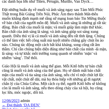
các danh họa lớn như Titien, Pérugin, Murillo, Van Dyck…
Đặt những huấn dụ về muối và ánh sáng ngay sau Tám Mối Phúc
Thật trong Bài Giảng Trên Núi, Phúc Âm theo thánh Mát-thêu
muốn khẳng định mạnh mẽ rằng sứ mạng loan báo Tin Mừng thuộc
về bản chất của người môn đệ. Muối và ánh sáng là những gì rất tác
động. Bản chất của muối là mặn; và muối giúp làm mặn thứ khác.
Bản chất của ánh sáng là sáng; và ánh sáng giúp soi sáng xung
quanh. Điều thú vị là cả muối và ánh sáng đều rất tĩnh lặng. Chúng
có thể làm việc hết công suất mà tuyệt nhiên chẳng gây chút ồn ào
nào. Chúng tác động một cách bất khả kháng, song cũng rất âm
thầm. Chỉ cần chúng hiện diện đúng như bản chất của mình -là mặn,
là sáng- và tự khắc môi trường xung quanh sẽ nhiễm ‘mặn’ và
nhiễm ‘sáng’. Thế thôi.
Giáo Hội là muối và ánh sáng thế gian. Mỗi Kitô hữu tự bản chất
cũng là muối và ánh sáng của thế gian. Họ sẽ đánh mất bản chất
mặn của muối và tia sáng của ánh sáng, nếu chỉ vì một chút lợi lộc
vật chất, một chút dễ dãi, mà họ thỏa hiệp với những gì đi ngược
chân lý của Chúa Giêsu. Một cách cụ thể, người Kitô hữu sẽ không
còn là muối và ánh sáng, nếu theo dòng chảy của xã hội, họ cũng
lọc lừa, móc ngoặc, dối trá.
12/06/2023
admin
←
Đại thánh ‘DA ĐEN’