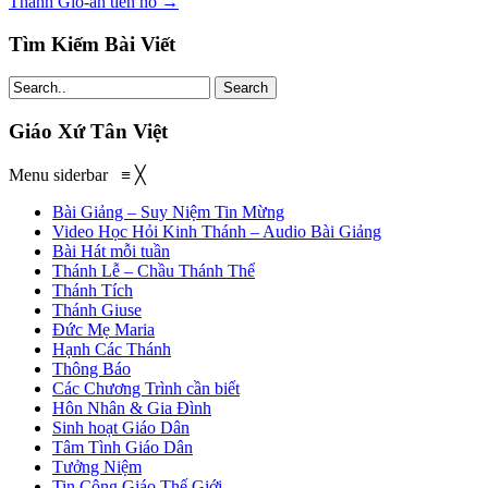
Thánh Gio-an tiền hô
→
Tìm Kiếm Bài Viết
Search
Giáo Xứ Tân Việt
Menu siderbar
≡
╳
Bài Giảng – Suy Niệm Tin Mừng
Video Học Hỏi Kinh Thánh – Audio Bài Giảng
Bài Hát mỗi tuần
Thánh Lễ – Chầu Thánh Thể
Thánh Tích
Thánh Giuse
Đức Mẹ Maria
Hạnh Các Thánh
Thông Báo
Các Chương Trình cần biết
Hôn Nhân & Gia Đình
Sinh hoạt Giáo Dân
Tâm Tình Giáo Dân
Tưởng Niệm
Tin Công Giáo Thế Giới