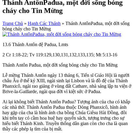
Thánh AntônPađua, một đời sống bỏng
cháy cho Tin Mừng
Trang Chủ
»
Hạnh Các Thánh
»
Thánh AntônPađua, một đời sống
bỏng cháy cho Tin Mừng
13.6 Thánh Antôn đệ Padua, Lmts
2 Cr 1:18-22; Tv 119:129,130,131,132,133,135; Mt 5:13-16
Thánh Antôn Pađua, một đời sống bỏng cháy cho Tin Mừng
Lễ mừng Thánh Antôn ngày 13 tháng 6, Tiến sĩ Giáo Hội là người
châu Âu ở thế kỷ XIII, ngài sinh lại Lisbon và là đồ đệ của Thánh
Phanxicô, ngài rao giảng ở vùng đất Cathare, nhà sáng lập tu viện ở
Brive-la-Gaillarde, ngài qua đời vì kiệt sức ở Pađua.
Ai lại không biết Thánh Antôn Pađua? Tượng ảnh của cha có khắp
các nhà thờ. Thánh Antôn Pađua thuộc Dòng Phanxicô, hình ảnh
hay gặp của cha là hình ảnh cha bồng Chúa Giêsu Hài Đồng, đôi
khi trên tay có cầm hoa huệ hay quyển sách, tượng trưng cho sự
hiểu biết Thánh Kinh. Truyền thống dân gian còn cho cha là quan
thầy các phép lạ tìm của bị mất.