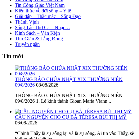
Tin Công Giáo Việt Nam
Kiến thức về đời sống – Y tế
Giải đáp – Thắc mắc – Sống Đạo
Thánh Vịnh
Sáng Tác Thơ Ca – Nhạc…
Kinh Sách – Văn Kiện
Thư Giãn & Lắng Đọng
Truyện ngắn
Tin mới
THÔNG BÁO CHÚA NHẬT XIX THƯỜNG NIÊN
09/8/2026
08/08/2026
THÔNG BÁO CHÚA NHẬT XIX THƯỜNG NIÊN
09/8/2026 1. Lễ kính thánh Gioan Maria Viann...
CẦU NGUYỆN CHO CỤ BÀ TÊRESA BÙI THỊ MỸ
06/08/2026
“Chính Thầy là sự sống lại và là sự sống. Ai tin vào Thầy, sẽ
không phải chết ba...