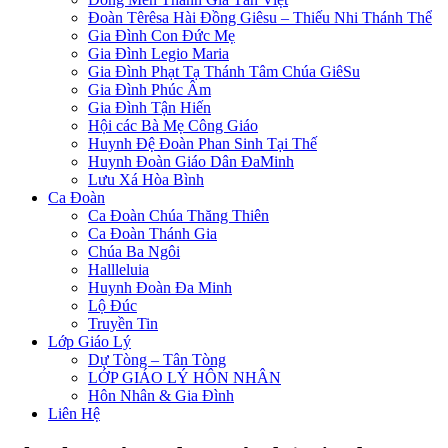
Đoàn Têrêsa Hài Đồng Giêsu – Thiếu Nhi Thánh Thể
Gia Đình Con Đức Mẹ
Gia Đình Legio Maria
Gia Đình Phạt Tạ Thánh Tâm Chúa GiêSu
Gia Đình Phúc Âm
Gia Đình Tận Hiến
Hội các Bà Mẹ Công Giáo
Huynh Đệ Đoàn Phan Sinh Tại Thế
Huynh Đoàn Giáo Dân ĐaMinh
Lưu Xá Hòa Bình
Ca Đoàn
Ca Đoàn Chúa Thăng Thiên
Ca Đoàn Thánh Gia
Chúa Ba Ngôi
Hallleluia
Huynh Đoàn Đa Minh
Lộ Đúc
Truyền Tin
Lớp Giáo Lý
Dự Tòng – Tân Tòng
LỚP GIÁO LÝ HÔN NHÂN
Hôn Nhân & Gia Đình
Liên Hệ