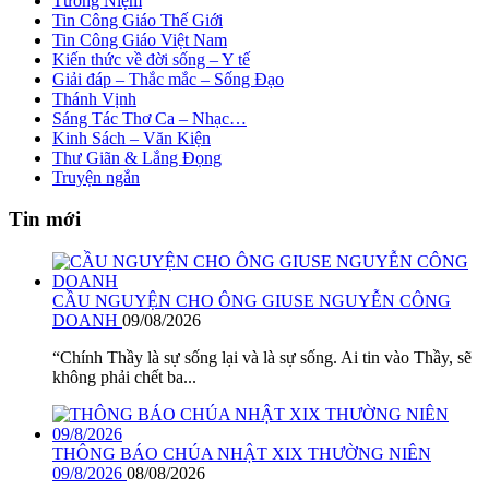
Tưởng Niệm
Tin Công Giáo Thế Giới
Tin Công Giáo Việt Nam
Kiến thức về đời sống – Y tế
Giải đáp – Thắc mắc – Sống Đạo
Thánh Vịnh
Sáng Tác Thơ Ca – Nhạc…
Kinh Sách – Văn Kiện
Thư Giãn & Lắng Đọng
Truyện ngắn
Tin mới
CẦU NGUYỆN CHO ÔNG GIUSE NGUYỄN CÔNG
DOANH
09/08/2026
“Chính Thầy là sự sống lại và là sự sống. Ai tin vào Thầy, sẽ
không phải chết ba...
THÔNG BÁO CHÚA NHẬT XIX THƯỜNG NIÊN
09/8/2026
08/08/2026