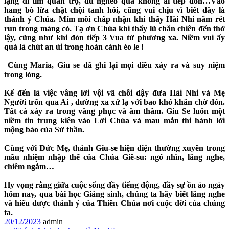
lặng đi tìm quán trọ, dù nghèo quá không ai tiếp đón…Vào
hang bò lừa chật chội tanh hôi, cũng vui chịu vì biết đây là
thánh ý Chúa. Mím môi chấp nhận khi thấy Hài Nhi nằm rét
run trong máng cỏ. Tạ ơn Chúa khi thấy lũ chăn chiên đến thờ
lậy, cũng như khi đón tiếp 3 Vua từ phương xa. Niềm vui ấy
quả là chút an ủi trong hoàn cảnh éo le !
Cùng Maria, Giu se đã ghi lại mọi điều xảy ra và suy niệm
trong lòng.
Kế đến là việc vâng lời vội vã chỗi dậy đưa Hài Nhi và Mẹ
Người trốn qua Ai , đường xa xứ lạ với bao khó khăn chờ đón.
Tất cả xảy ra trong vâng phục và âm thầm. Giu Se luôn một
niềm tin trung kiên vào Lời Chúa và mau mắn thi hành lời
mộng báo của Sứ thần.
Cùng với Đức Mẹ, thánh Giu-se hiện diện thường xuyên trong
mầu nhiệm nhập thế của Chúa Giê-su: ngó nhìn, lắng nghe,
chiêm ngắm…
Hy vọng rằng giữa cuộc sống đầy tiếng động, đầy sự ồn ào ngày
hôm nay, qua bài học Giáng sinh, chúng ta hãy biết lắng nghe
và hiểu được thánh ý của Thiên Chúa nơi cuộc đời của chúng
ta.
20/12/2023
admin