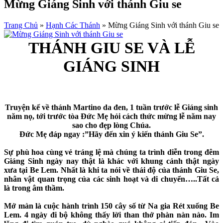
Mừng Giáng Sinh với thánh Giu se
Trang Chủ
»
Hạnh Các Thánh
»
Mừng Giáng Sinh với thánh Giu se
THÁNH GIU SE VÀ LỄ
GIÁNG SINH
Truyện kể về thánh Martino da đen, 1 tuần trước lễ Giáng sinh
năm nọ, tới trước tòa Đức Mẹ hỏi cách thức mừng lễ năm nay
sao cho đẹp lòng Chúa.
Đức Mẹ đáp ngay :”Hãy đến xin ý kiến thánh Giu Se”.
Sự phù hoa cùng vẻ tráng lệ mà chúng ta trình diễn trong đêm
Giáng Sinh ngày nay thật là khác với khung cảnh thật ngày
xưa tại Be Lem. Nhất là khi ta nói về thái độ của thánh Giu Se,
nhân vật quan trọng của các sinh hoạt và di chuyển…..Tất cả
là trong âm thầm.
Mở màn là cuộc hành trình 150 cây số từ Na gia Rét xuống Be
Lem. 4 ngày đi bộ không thấy lời than thở phàn nàn nào. Im