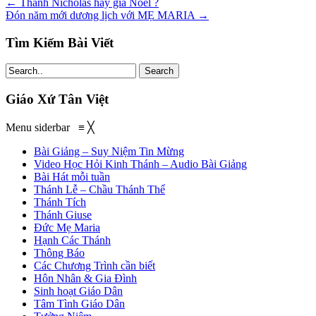
←
Thánh Nicholas hay già Noel ?
Đón năm mới dương lịch với MẸ MARIA
→
Tìm Kiếm Bài Viết
Search
Giáo Xứ Tân Việt
Menu siderbar
≡
╳
Bài Giảng – Suy Niệm Tin Mừng
Video Học Hỏi Kinh Thánh – Audio Bài Giảng
Bài Hát mỗi tuần
Thánh Lễ – Chầu Thánh Thể
Thánh Tích
Thánh Giuse
Đức Mẹ Maria
Hạnh Các Thánh
Thông Báo
Các Chương Trình cần biết
Hôn Nhân & Gia Đình
Sinh hoạt Giáo Dân
Tâm Tình Giáo Dân