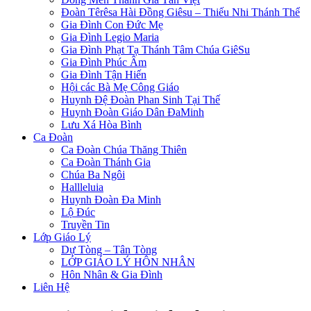
Đoàn Têrêsa Hài Đồng Giêsu – Thiếu Nhi Thánh Thể
Gia Đình Con Đức Mẹ
Gia Đình Legio Maria
Gia Đình Phạt Tạ Thánh Tâm Chúa GiêSu
Gia Đình Phúc Âm
Gia Đình Tận Hiến
Hội các Bà Mẹ Công Giáo
Huynh Đệ Đoàn Phan Sinh Tại Thế
Huynh Đoàn Giáo Dân ĐaMinh
Lưu Xá Hòa Bình
Ca Đoàn
Ca Đoàn Chúa Thăng Thiên
Ca Đoàn Thánh Gia
Chúa Ba Ngôi
Hallleluia
Huynh Đoàn Đa Minh
Lộ Đúc
Truyền Tin
Lớp Giáo Lý
Dự Tòng – Tân Tòng
LỚP GIÁO LÝ HÔN NHÂN
Hôn Nhân & Gia Đình
Liên Hệ