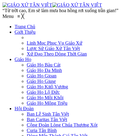
“Từ trời cao, Em sẽ làm mưa hoa hồng rơi xuống trần gian!”
Menu
≡
╳
Trang Chủ
Giới Thiệu
Linh Mục Phục Vụ Giáo Xứ
Lược Sử Giáo Xứ Tân Việt
Xứ Đạo Theo Dòng Thời Gian
Giáo Họ
Giáo Họ Bàu Cát
Giáo Họ Đa Minh
Giáo Họ Gioan
Giáo Họ Giuse
Giáo Họ Kitô Vương
Giáo Họ Lộ Đức
Giáo Họ Môi Khôi
Giáo Họ Mông Triệu
Hội Đoàn
Ban Lễ Sinh Tân Việt
Ban Caritas Tân Việt
Cộng Đoàn Lòng Chúa Thương Xót
Curia Tân Bình
Dòng Mến Thánh Giá Tân Việt