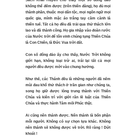
Sách Khải Huyền cho thấy một số đông đảo
không thể đếm được (trên thiên đàng), họ đủ mọi
thành phần, thuộc mọi dân tộc, mọi ngôn ngữ mọi
quốc gia, mình mặc áo trắng tay cầm cành lá
thiên tuế. Tất cả họ đều đã trải qua thử thách lớn
lao và đã thành công. Họ gia nhập vào đoàn rước
của Nước trời để tôn vinh chúng tụng Thiên Chúa
là Con Chiên, là Đức Vua trời đất.
Con số đông đảo ấy cho thấy, Nước Trời không
giới hạn, không loại trừ ai, trái lại tất cả mọi
người đều được mời vào chung hưởng.
Như thế, các Thánh đều là những người đã nếm
mùi đau khổ thử thách ở trần gian như chúng ta,
song họ giữ được lòng trung thành với Thiên
Chúa và kiên trì với giới răn lề luật của Thiên
Chúa và thực hành Tám mối Phúc thật.
Ai cũng nên thánh được. Nên thánh là bổn phận
mỗi người. Không có sự chọn lựa khác. Không
nên thánh sẽ không được về trời. Rõ ràng ! Dứt
khoát !