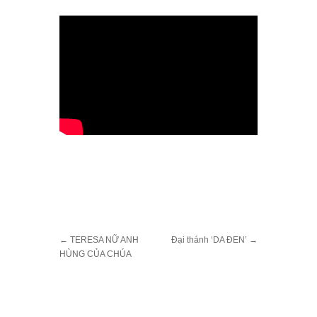
←
TERESA NỮ ANH
Đại thánh ‘DA ĐEN’
→
HÙNG CỦA CHÚA