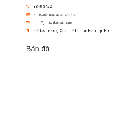
3849 3422
teresa@giaoxutanviet.com
http://giaoxutanviet.com
241bis Trường Chinh, P.12, Tân Bình, Tp. Hồ Chí Minh
Bản đồ