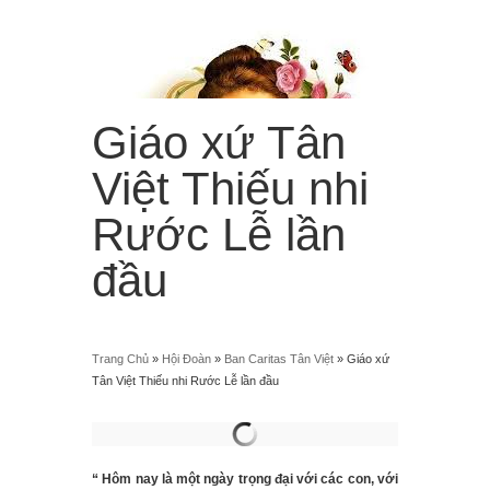
Giáo xứ Tân
Việt Thiếu nhi
Rước Lễ lần
đầu
“Từ trời cao, Em sẽ làm mưa hoa hồng rơi xuống trần
gian!”
Menu
≡
Trang Chủ
»
Hội Đoàn
»
Ban Caritas Tân Việt
»
Giáo xứ
Tân Việt Thiếu nhi Rước Lễ lần đầu
“ Hôm nay là một ngày trọng đại với các con, với