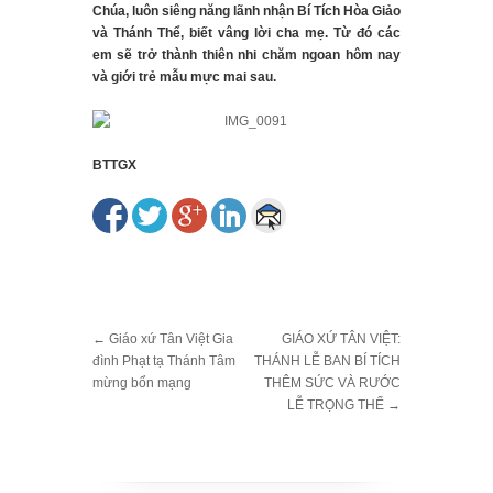
Chúa, luôn siêng năng lãnh nhận Bí Tích Hòa Giảo
và Thánh Thể, biết vâng lời cha mẹ. Từ đó các
em sẽ trở thành thiên nhi chăm ngoan hôm nay
và giới trẻ mẫu mực mai sau.
BTTGX
←
Giáo xứ Tân Việt Gia
GIÁO XỨ TÂN VIỆT:
đình Phạt tạ Thánh Tâm
THÁNH LỄ BAN BÍ TÍCH
mừng bổn mạng
THÊM SỨC VÀ RƯỚC
LỄ TRỌNG THỂ
→