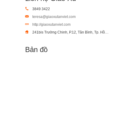
3849 3422
teresa@giaoxutanviet.com
http://giaoxutanviet.com
241bis Trường Chinh, P.12, Tân Bình, Tp. Hồ Chí Minh
Bản đồ