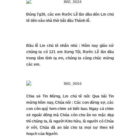
Đúng 7g30, các em Rước Lễ lần đầu đón Lm chủ
tế tiến vào nhà thờ bắt đầu Thánh lễ.
Đầu lễ Lm chủ tế nhắn nhủ : Hôm nay giáo xứ
chúng ta có 121 em Xưng Tội, Rước Lễ lần đầu
trong tâm tình tạ ơn, chúng ta cùng chúc mừng
các em.
Chia sẻ Tin Mừng, Lm chủ tế nói: Qua bài Tin
mừng hôm nay, Chúa nói : Các con đừng sợ, các
con còn quý hơn chim sẻ biết bao. Ngay cả chim
sẻ ngoài đồng mà Chúa còn cho ăn no mặc đẹp
thì chúng ta, là người Kito hữu, là người có Chúa
ở với, Chúa đã an bài cho ta mọi sự theo kế
hoạch của Người.