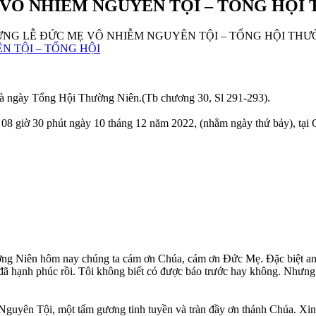
Ô NHIỄM NGUYÊN TỘI – TỔNG HỘI THƯỜ
NG LỄ ĐỨC MẸ VÔ NHIỄM NGUYÊN TỘI – TỔNG HỘI THƯỜNG N
 ngày Tổng Hội Thường Niên.(Tb chương 30, Sl 291-293).
8 giờ 30 phút ngày 10 tháng 12 năm 2022, (nhằm ngày thứ bảy), tại 
Niên hôm nay chúng ta cám ơn Chúa, cám ơn Đức Mẹ. Đặc biệt anh ch
đã hạnh phúc rồi. Tôi không biết có được báo trước hay không. Nhưng
uyên Tội, một tấm gương tinh tuyền và tràn đầy ơn thánh Chúa. Xin