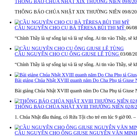
THÔNG BÁO CHÚA NHẬT XIX THƯỜNG NIÊN 09/8/2
THÔNG BÁO CHÚA NHẬT XIX THƯỜNG NIÊN 09/8/2026 1. L
CẦU NGUYỆN CHO CỤ BÀ TÊRESA BÙI THỊ MỸ
06/08
“Chính Thầy là sự sống lại và là sự sống. Ai tin vào Thầy, sẽ k
CẦU NGUYỆN CHO CỤ ÔNG GIUSE LÊ TÙNG
03/08/2
“Chính Thầy là sự sống lại và là sự sống. Ai tin vào Thầy, sẽ k
Bài giảng Chúa Nhật XVIII quanh năm Do Cha Phụ tá Giuse
Bài giảng Chúa Nhật XVIII quanh năm Do Cha Phụ tá Giuse N
THÔNG BÁO CHÚA NHẬT XVIII THƯỜNG NIÊN 02/8/
1. Chúa Nhật đầu tháng, có Rửa Tội cho trẻ em lúc 9 giờ 00. 
CẦU NGUYỆN CHO ÔNG GIUSE NGUYỄN VĂN MINH