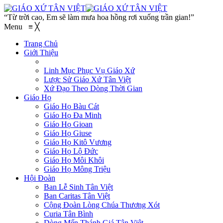
“Từ trời cao, Em sẽ làm mưa hoa hồng rơi xuống trần gian!”
Menu
≡
╳
Trang Chủ
Giới Thiệu
Linh Mục Phục Vụ Giáo Xứ
Lược Sử Giáo Xứ Tân Việt
Xứ Đạo Theo Dòng Thời Gian
Giáo Họ
Giáo Họ Bàu Cát
Giáo Họ Đa Minh
Giáo Họ Gioan
Giáo Họ Giuse
Giáo Họ Kitô Vương
Giáo Họ Lộ Đức
Giáo Họ Môi Khôi
Giáo Họ Mông Triệu
Hội Đoàn
Ban Lễ Sinh Tân Việt
Ban Caritas Tân Việt
Cộng Đoàn Lòng Chúa Thương Xót
Curia Tân Bình
Dòng Mến Thánh Giá Tân Việt