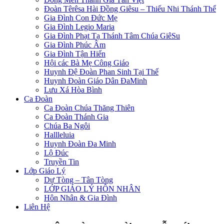
Đoàn Têrêsa Hài Đồng Giêsu – Thiếu Nhi Thánh Thể
Gia Đình Con Đức Mẹ
Gia Đình Legio Maria
Gia Đình Phạt Tạ Thánh Tâm Chúa GiêSu
Gia Đình Phúc Âm
Gia Đình Tận Hiến
Hội các Bà Mẹ Công Giáo
Huynh Đệ Đoàn Phan Sinh Tại Thế
Huynh Đoàn Giáo Dân ĐaMinh
Lưu Xá Hòa Bình
Ca Đoàn
Ca Đoàn Chúa Thăng Thiên
Ca Đoàn Thánh Gia
Chúa Ba Ngôi
Hallleluia
Huynh Đoàn Đa Minh
Lộ Đúc
Truyền Tin
Lớp Giáo Lý
Dự Tòng – Tân Tòng
LỚP GIÁO LÝ HÔN NHÂN
Hôn Nhân & Gia Đình
Liên Hệ