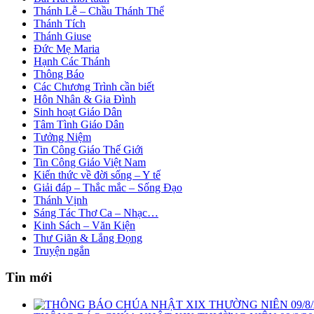
Thánh Lễ – Chầu Thánh Thể
Thánh Tích
Thánh Giuse
Đức Mẹ Maria
Hạnh Các Thánh
Thông Báo
Các Chương Trình cần biết
Hôn Nhân & Gia Đình
Sinh hoạt Giáo Dân
Tâm Tình Giáo Dân
Tưởng Niệm
Tin Công Giáo Thế Giới
Tin Công Giáo Việt Nam
Kiến thức về đời sống – Y tế
Giải đáp – Thắc mắc – Sống Đạo
Thánh Vịnh
Sáng Tác Thơ Ca – Nhạc…
Kinh Sách – Văn Kiện
Thư Giãn & Lắng Đọng
Truyện ngắn
Tin mới