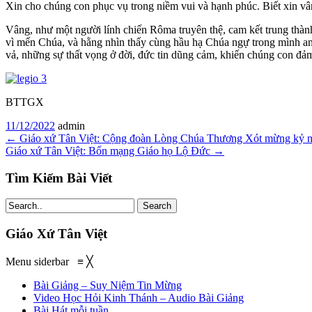
Xin cho chúng con phục vụ trong niềm vui và hạnh phúc. Biết xin vâ
Vâng, như một người lính chiến Rôma truyên thệ, cam kết trung thành
vì mến Chúa, và hằng nhìn thấy cùng hầu hạ Chúa ngự trong mình an
vả, những sự thất vọng ở đời, đức tin dũng cảm, khiến chúng con đả
BTTGX
11/12/2022
admin
←
Giáo xứ Tân Việt: Cộng đoàn Lòng Chúa Thương Xót mừng kỷ n
Giáo xứ Tân Việt: Bổn mạng Giáo họ Lộ Đức
→
Tìm Kiếm Bài Viết
Search
Giáo Xứ Tân Việt
Menu siderbar
≡
╳
Bài Giảng – Suy Niệm Tin Mừng
Video Học Hỏi Kinh Thánh – Audio Bài Giảng
Bài Hát mỗi tuần