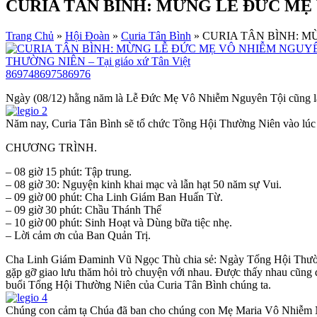
CURIA TÂN BÌNH: MỪNG LỄ ĐỨC MẸ V
Trang Chủ
»
Hội Đoàn
»
Curia Tân Bình
»
CURIA TÂN BÌNH: MỪ
86974
86975
86976
Ngày (08/12) hằng năm là Lễ Đức Mẹ Vô Nhiễm Nguyên Tội cũng là
Năm nay, Curia Tân Bình sẽ tổ chức Tồng Hội Thường Niên vào lúc 0
CHƯƠNG TRÌNH.
– 08 giờ 15 phút: Tập trung.
– 08 giờ 30: Nguyện kinh khai mạc và lẫn hạt 50 năm sự Vui.
– 09 giờ 00 phút: Cha Linh Giám Ban Huấn Từ.
– 09 giờ 30 phút: Chầu Thánh Thể
– 10 giờ 00 phút: Sinh Hoạt và Dùng bữa tiệc nhẹ.
– Lời cảm ơn của Ban Quản Trị.
Cha Linh Giám Đaminh Vũ Ngọc Thù chia sẻ: Ngày Tổng Hội Thường 
gặp gỡ giao lưu thăm hỏi trò chuyện với nhau. Được thấy nhau cũng 
buổi Tổng Hội Thường Niên của Curia Tân Bình chúng ta.
Chúng con cảm tạ Chúa đã ban cho chúng con Mẹ Maria Vô Nhiễm Ng