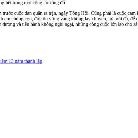
ng hết trong mọi công tác tông đồ
 trước cuộc dàn quân ra trận, ngày Tổng Hội. Cũng phải là cuộc cam kế
h em chúng con, đức tin vững vàng không lay chuyển, tựa núi đá, để 
m đương và tiến hành không nghi ngại, những công cuộc lớn lao cho s
iệm 13 năm thành lập