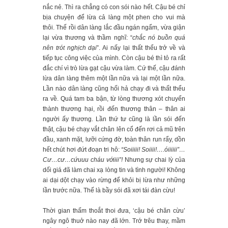
nắc nẻ. Thì ra chẳng có con sói nào hết. Cậu bé chỉ
bịa chuyện để lừa cả làng một phen cho vui mà
thôi. Thế rồi dân làng lắc đầu ngán ngẩm, vừa giận
lại vừa thương và thầm nghĩ: “
chắc nó buồn quá
nên trót nghịch dại
”. Ai nấy lại thất thểu trở về và
tiếp tục công việc của mình. Còn cậu bé thì tỏ ra rất
đắc chí vì trò lừa gạt cậu vừa làm. Cứ thế, cậu đánh
lừa dân làng thêm một lần nữa và lại một lần nữa.
Lần nào dân làng cũng hối hả chạy đi và thất thểu
ra về. Quá tam ba bận, từ lòng thương xót chuyển
thành thương hại, rồi đến thương thân – thân ai
người ấy thương. Lần thứ tư cũng là lần sói đến
thật, cậu bé chạy vắt chân lên cổ đến rơi cả mũ trên
đầu, xanh mặt, lưỡi cứng đờ, toàn thân run rẩy, dồn
hết chút hơi đứt đoạn tri hô:
“Soiiiii! Soiiii!….óiiiiii”…
Cư…cư…cứuuu cháu vớiiii”!
Nhưng sự chai lỳ của
dối giá đã làm chai xạ lòng tin và tình người! Không
ai dại dột chạy vào rừng để khỏi bị lừa như những
lần trước nữa. Thế là bầy sói đã xơi tái đàn cừu!
Thời gian thấm thoắt thoi đưa, ‘cậu bé chăn cừu’
ngây ngô thuở nào nay đã lớn. Trớ trêu thay, mầm