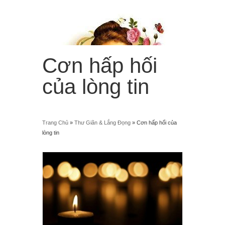
Cơn hấp hối
của lòng tin
Trang Chủ
»
Thư Giãn & Lắng Đọng
»
Cơn hấp hối của
“Từ trời cao, Em sẽ làm mưa hoa hồng rơi xuống trần
gian!”
lòng tin
Menu
≡