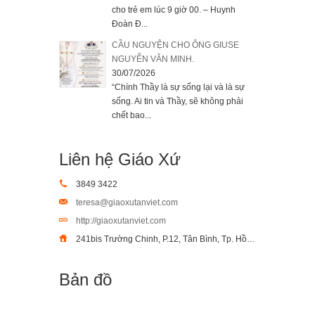
cho trẻ em lúc 9 giờ 00. – Huynh
Đoàn Đ...
CẦU NGUYỆN CHO ÔNG GIUSE
NGUYỄN VĂN MINH.
30/07/2026
“Chính Thầy là sự sống lại và là sự
sống. Ai tin và Thầy, sẽ không phải
chết bao...
Liên hệ Giáo Xứ
3849 3422
teresa@giaoxutanviet.com
http://giaoxutanviet.com
241bis Trường Chinh, P.12, Tân Bình, Tp. Hồ Chí Minh
Bản đồ