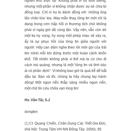
nghèo khổ thực sự. Không phải vì họ lười biếng,
nhưng một phần vì không nhận được sự sẻ chia từ
đồng loại. Chỉ vì họ bị đánh đồng với ‘những ông
lão chăn lừa’ kia. May mắn thay, lòng tin mới chỉ là
đang trong cơn hấp hối vì thương tích chứ không
phải vì ngày giờ đã cùng tận. Vậy nên, vẫn còn đó
một tia hy vọng, hy vọng một phép màu sẽ xảy ra,
ấy là sự phục hồi của lòng tin giữa người với
người. Hãy can đảm nghe theo lời mời gọi của trái
tim mình mỗi khi đứng trước một hoàn cảnh khốn
khổ. Tất nhiên không phải vì thế mà ta cứ cho đi
cách mù quáng, nhưng là một “lòng tin và tình bác
ái có phân định”. Vì không bao giờ là quá trễ để bắt
đầu lại. Bạn và tôi, chúng ta hãy chung tay hành
động! Một ngọn nến thắp sáng nhiều ngọn nến,
một chữ tín cứu chữa vạn lòng tin!
Hv. Văn Tài, S.J
dongten
[1]
Cf. Quang Chiến,
Chân Dung Các Triết Gia Đức
,
(Hà Nội: Trung Tâm VH-NN Đông Tây: 2000), 95