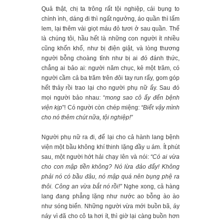
Quả thật, chị ta trông rất tội nghiệp, cái bụng to
chình ình, dáng đi thì ngất ngưởng, áo quần thì lấm
lem, lại thêm vài giọt máu đỏ tươi ở sau quần. Thế
là chúng tôi, hầu hết là những con người ít nhiều
cũng khốn khổ, như bị điện giật, và lòng thương
người bỗng choàng tỉnh như bị ai đó đánh thức,
chẳng ai bảo ai: người năm chục, kẻ một trăm, có
người cầm cả ba trăm trên đôi tay run rẩy, gom góp
hết thảy rồi trao lại cho người phụ nữ ấy. Sau đó
mọi người bảo nhau: “
mong sao cô ấy đến bệnh
viện kịp
”! Có người còn chép miệng:
“Biết vậy mình
cho nó thêm chút nữa, tội nghiệp!”
Người phụ nữ ra đi, để lại cho cả hành lang bệnh
viện một bầu không khí thinh lặng đầy u ám. Ít phút
sau, một người hớt hải chạy lên và nói:
“Có ai vừa
cho con mập tiền không? Nó lừa đảo đấy! Không
phải nó có bầu đâu, nó mập quá nên bụng phệ ra
thôi. Công an vừa bắt nó rồi!”
Nghe xong, cả hàng
lang đang phẳng lặng như nước ao bỗng ào ào
như sóng biển. Những người vừa mới buồn bã, áy
náy vì đã cho cô ta hơi ít, thì giờ lại càng buồn hơn