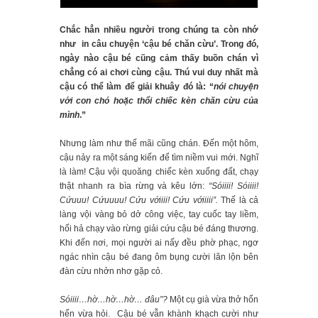
Chắc hẳn nhiều người trong chúng ta còn nhớ
như in câu chuyện ‘cậu bé chăn cừu’. Trong đó,
ngày nào cậu bé cũng cảm thấy buồn chán vì
chẳng có ai chơi cùng cậu. Thú vui duy nhất mà
cậu có thể làm để giải khuây đó là: “
nói chuyện
với con chó hoặc thổi chiếc kèn chăn cừu của
mình
.”
Nhưng làm như thế mãi cũng chán. Đến một hôm,
cậu nảy ra một sáng kiến để tìm niềm vui mới. Nghĩ
là làm! Cậu vội quoăng chiếc kèn xuống đất, chạy
thật nhanh ra bìa rừng và kêu lớn:
“Sóiiii! Sóiiii!
Cứuuu! Cứuuuu! Cứu vớiiii! Cứu vớiiiii”.
Thế là cả
làng vội vàng bỏ dở công việc, tay cuốc tay liềm,
hối hả chạy vào rừng giải cứu cậu bé đáng thương.
Khi đến nơi, mọi người ai nấy đều phờ phạc, ngơ
ngác nhìn cậu bé đang ôm bụng cười lăn lộn bên
đàn cừu nhởn nhơ gặp cỏ.
Sóiiii…hờ…hờ…hờ… đâu”?
Một cụ già vừa thở hổn
hển vừa hỏi. Cậu bé vẫn khành khạch cười như