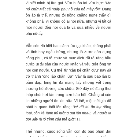
vì biết mình bị lừa gạt. Vừa buồn lại vừa bực:
“Mẹ
nó chứ! Mất cả ngày phụ hồ của bố mày rồi!”
Đang
ồn ào là thế, nhưng tôi bỗng chẳng nghe thấy gì,
không phải vì không có ai nói nữa, nhưng vì tất cả
mọi người đều nói quá to và quá nhiều về người
phụ nữ ấy.
Vẫn còn đó biết bao cảnh lừa gạt khác, không phải
vô tình hay ngẫu hứng, nhưng là được dàn dựng
công phu, có tổ chức và mục đích rất rõ ràng hầu
cướp đi tài sản của người khác và tiêu diệt lòng tin
nơi con người. Cứ thế, từ “cậu bé chăn cừu” nay đã
trở thành “ông lão chăn lừa”. Vậy là sau bao lần bị
bầm dập, lòng tin đã mang lấy những vết trọng
thương hết đường cứu chữa. Giờ đây nó đang thoi
thóp chút hơi tàn trong cơn hấp hối. Chẳng ai còn
tin những người ăn xin nữa. Vì thế, một triết gia đã
phải bi quan thốt lên rằng: “
kẻ dữ thì ăn thịt đồng
loại, còn kẻ lành thì lường gạt lẫn nhau, và người ta
gọi đấy là lộ trình của thế giới
”
[1]
.
Thế nhưng, cuộc sống vẫn còn đó bao phận đời