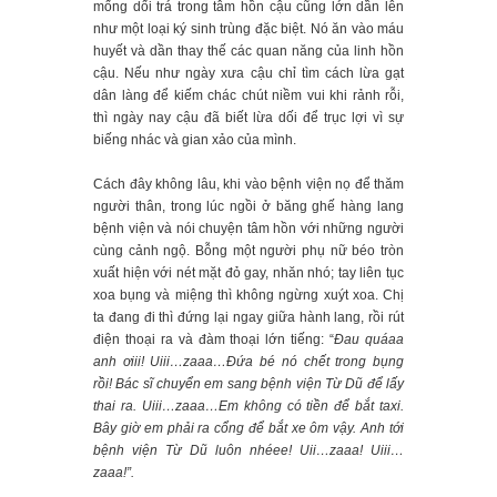
mống dối trá trong tâm hồn cậu cũng lớn dần lên
như một loại ký sinh trùng đặc biệt. Nó ăn vào máu
huyết và dần thay thế các quan năng của linh hồn
cậu. Nếu như ngày xưa cậu chỉ tìm cách lừa gạt
dân làng để kiếm chác chút niềm vui khi rảnh rỗi,
thì ngày nay cậu đã biết lừa dối để trục lợi vì sự
biếng nhác và gian xảo của mình.
Cách đây không lâu, khi vào bệnh viện nọ để thăm
người thân, trong lúc ngồi ở băng ghế hàng lang
bệnh viện và nói chuyện tâm hồn với những người
cùng cảnh ngộ. Bỗng một người phụ nữ béo tròn
xuất hiện với nét mặt đỏ gay, nhăn nhó; tay liên tục
xoa bụng và miệng thì không ngừng xuýt xoa. Chị
ta đang đi thì đứng lại ngay giữa hành lang, rồi rút
điện thoại ra và đàm thoại lớn tiếng: “
Đau quáaa
anh ơiii! Uiii…zaaa…Đứa bé nó chết trong bụng
rồi! Bác sĩ chuyển em sang bệnh viện Từ Dũ để lấy
thai ra. Uiii…zaaa…Em không có tiền để bắt taxi.
Bây giờ em phải ra cổng để bắt xe ôm vậy. Anh tới
bệnh viện Từ Dũ luôn nhéee! Uii…zaaa! Uiii…
zaaa!”.