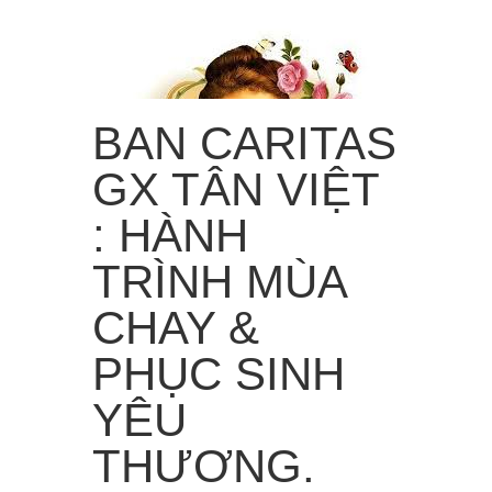
BAN CARITAS
GX TÂN VIỆT
: HÀNH
TRÌNH MÙA
“Từ trời cao, Em sẽ làm mưa hoa hồng rơi xuống trần
gian!”
CHAY &
Menu
≡
PHỤC SINH
YÊU
THƯƠNG.