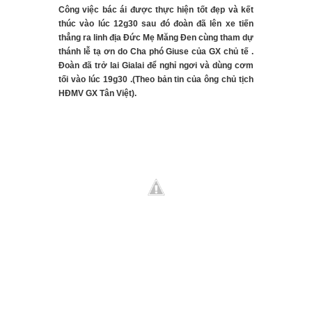
Công việc bác ái được thực hiện tốt đẹp và kết
thúc vào lúc 12g30 sau đó đoàn đã lên xe tiến
thẳng ra linh địa Đức Mẹ Măng Đen cùng tham dự
thánh lễ tạ ơn do Cha phó Giuse của GX chủ tế .
Đoàn đã trở lai Gialai để nghỉ ngơi và dùng cơm
tối vào lúc 19g30 .(Theo bản tin của ông chủ tịch
HĐMV GX Tân Việt).