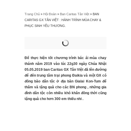
Trang Chủ
»
Hội Đoàn
»
Ban Caritas Tân Việt
»
BAN
CARITAS GX TÂN VIỆT : HÀNH TRÌNH MÙA CHAY &
PHỤC SINH YÊU THƯƠNG.
Để thực hiện tốt chương trình bác ái mùa chay
thánh năm 2019 vào lúc 22g30 ngày Chúa Nhật
05.05.2019 ban Caritas GX Tân Việt đã lên đường
để đến trung tâm trại phong Đaikia và một GX có
đồng bào dân tộc ở địa bàn Gialai Kon-Tum để
thăm và tặng quà cho các BN phong , những gia
đình dân tộc còn nhiều khó khăn đồng thời cũng
tặng quà cho hơn 300 em thiếu nhi .