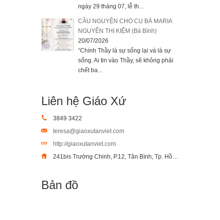
ngày 29 tháng 07, lễ th...
CẦU NGUYỆN CHO CỤ BÀ MARIA
NGUYỄN THỊ KIỆM (Bà Bình)
20/07/2026
“Chính Thầy là sự sống lại và là sự
sống. Ai tin vào Thầy, sẽ không phải
chết ba...
Liên hệ Giáo Xứ
3849 3422
teresa@giaoxutanviet.com
http://giaoxutanviet.com
241bis Trường Chinh, P.12, Tân Bình, Tp. Hồ Chí Minh
Bản đồ