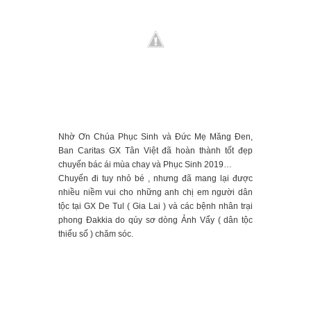
Nhờ Ơn Chúa Phục Sinh và Đức Mẹ Măng Đen,
Ban Caritas GX Tân Việt đã hoàn thành tốt đẹp
chuyến bác ái mùa chay và Phục Sinh 2019…
Chuyến đi tuy nhỏ bé , nhưng đã mang lại được
nhiều niềm vui cho những anh chị em người dân
tộc tại GX De Tul ( Gia Lai ) và các bệnh nhân trại
phong Đakkia do qúy sơ dòng Ảnh Vẩy ( dân tộc
thiểu số ) chăm sóc.