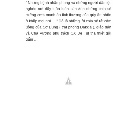
“ Những bệnh nhân phong và những người dân tộc
nghèo nơi đây luôn l
uôn cần đến những chia sẻ
miếng cơm manh áo tình thương của qúy ân nhân
ở khắp mọi nơi … “ Đó là những lời chia sẻ rất cảm
động của Sơ Dung ( trại phong Đakkia ), giáo dân
và Cha Vượng phụ trách GX De Tul tha thiết gởi
gấm …