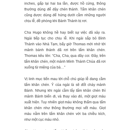
inches, gấp lại hai ba lần, được hồ cứng, thông
thường dùng để đậy chén thánh. Tấm khăn chén
cũng được dùng để hứng dưới cằm những người
chịu lễ, đề phòng khi Bánh Thánh bị rơi.
Cha Hugo không hề hay biết sự việc đã xảy ra.
Ngài tiếp tục cho chịu lễ. Khi ngài sắp bỏ Bình
Thánh vào Nhà Tạm, bấy giờ Thomas mới nhớ tới
mảnh bánh thánh đã rơi trên tấm khăn chén.
Thomas kêu lên: “Cha, Cha, qua đây coi. Đây, trên
tấm khăn chén, một mảnh Mình Thánh Chúa đã rơi
xuống từ miệng của bà…”
Vị linh mục tiến mau tới chỗ chú giúp lễ đang cầm
tấm khăn chén. Ý của ngài là sẽ đốt cháy mảnh
Bánh. Nhưng khi ngài cầm lấy tấm khăn chén thì
mảnh Bánh biến đi, và thay vào đó, một giọt máu
xuất hiện. Tuy nhiên giọt máu không thấm qua tấm
khăn chén như thông thường mọi vết máu. Giọt
máu nằm trên tấm khăn chén với ba chiều kích,
như một cục máu nhỏ.