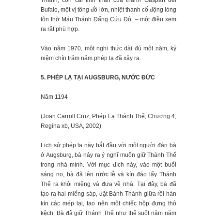
Thánh, con cái tinh thần của thánh Gaspart del
Bufalo, một vị tông đồ lớn, nhiệt thành cổ động lòng
tôn thờ Máu Thánh Đấng Cứu Độ – một điều xem
ra rất phù hợp.
Vào năm 1970, một nghi thức dài đủ một năm, kỷ
niệm chín trăm năm phép lạ đã xảy ra.
5. PHÉP LẠ TẠI AUGSBURG, NƯỚC ĐỨC
Năm 1194
(Joan Carroll Cruz, Phép Lạ Thánh Thể, Chương 4,
Regina xb, USA, 2002)
Lịch sử phép lạ này bắt đầu với một người đàn bà
ở Augsburg, bà nảy ra ý nghĩ muốn giữ Thánh Thể
trong nhà mình. Với mục đích này, vào một buổi
sáng nọ, bà đã lên rước lễ và kín đáo lấy Thánh
Thể ra khỏi miệng và đưa về nhà. Tại đây, bà đã
tạo ra hai miếng sáp, đặt Bánh Thánh giữa rồi hàn
kín các mép lại, tạo nên một chiếc hộp đựng thô
kệch. Bà đã giữ Thánh Thể như thế suốt năm năm