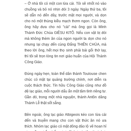
– Ở nhà tôi có một con lừa cái. Tôi sẽ nhốt nó vào
chuồng và bỏ nó nhịn đói 3 ngày. Ngày thứ ba, tôi
sẽ dẫn nó đến đây, trước mặt mọi người, và dọn
cho nó một thùng kiều mạch thơm ngon. Còn ông,
ông hãy đưa cho nó ”cái” mà ông gọi là Mình
Thánh Đức Chúa GIÊSU KITÔ. Nếu con vật bị đói
mà không thèm ăn của ngon người ta dọn cho nó
nhưng lại chạy đến cùng Đấng THIÊN CHÚA, mà
theo lời ông, hết mọi thọ sinh phải bái gối thờ lạy,
thì tôi sẽ trọn lòng tin nơi giáo huấn của Hội Thánh
Công Giáo.
Đúng ngày hẹn, toàn thể dân thành Toulouse chen
chúc có mặt tại quảng trường chính, nơi diễn ra
cuộc thách thức. Tín hữu Công Giáo cũng như đồ
đệ lạc giáo, mỗi người dấu ẩn một tâm tình riêng tư.
Gần đó, trong một nhà nguyện, thánh Antôn dâng
Thánh Lễ thật sốt sắng.
Bên ngoài, ông lạc giáo Albigeois kéo con lừa cái
đến và truyền mang cho con vật thức ăn nó ưa
thích. Nhóm lạc giáo có mặt đông đảo lộ vẽ hoan hỉ