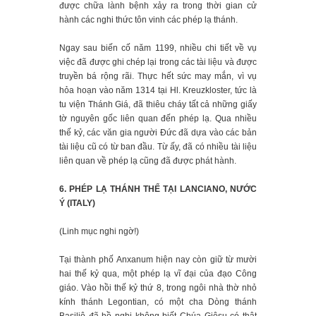
được chữa lành bệnh xảy ra trong thời gian cử
hành các nghi thức tôn vinh các phép lạ thánh.
Ngay sau biến cố năm 1199, nhiều chi tiết về vụ
việc đã được ghi chép lại trong các tài liệu và được
truyền bá rộng rãi. Thực hết sức may mắn, vì vụ
hỏa hoạn vào năm 1314 tại Hl. Kreuzkloster, tức là
tu viện Thánh Giá, đã thiêu cháy tất cả những giấy
tờ nguyên gốc liên quan đến phép lạ. Qua nhiều
thế kỷ, các văn gia người Đức đã dựa vào các bản
tài liệu cũ có từ ban đầu. Từ ấy, đã có nhiều tài liệu
liên quan về phép lạ cũng đã được phát hành.
6. PHÉP LẠ THÁNH THỂ TẠI LANCIANO, NƯỚC
Ý (ITALY)
(Linh mục nghi ngờ!)
Tại thành phố Anxanum hiện nay còn giữ từ mười
hai thế kỷ qua, một phép lạ vĩ đại của đạo Công
giáo. Vào hồi thế kỷ thứ 8, trong ngôi nhà thờ nhỏ
kính thánh Legontian, có một cha Dòng thánh