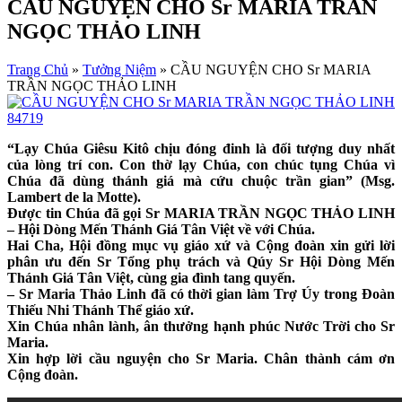
CẦU NGUYỆN CHO Sr MARIA TRẦN
NGỌC THẢO LINH
Trang Chủ
»
Tưởng Niệm
»
CẦU NGUYỆN CHO Sr MARIA
TRẦN NGỌC THẢO LINH
84719
“Lạy Chúa Giêsu Kitô chịu đóng đinh là đối tượng duy nhất
của lòng trí con. Con thờ lạy Chúa, con chúc tụng Chúa vì
Chúa đã dùng thánh giá mà cứu chuộc trần gian” (Msg.
Lambert de la Motte).
Được tin Chúa đã gọi Sr MARIA TRẦN NGỌC THẢO LINH
– Hội Dòng Mến Thánh Giá Tân Việt về với Chúa.
Hai Cha, Hội đồng mục vụ giáo xứ và Cộng đoàn xin gửi lời
phân ưu đến Sr Tổng phụ trách và Qúy Sr Hội Dòng Mến
Thánh Giá Tân Việt, cùng gia đình tang quyến.
– Sr Maria Thảo Linh đã có thời gian làm Trợ Úy trong Đoàn
Thiếu Nhi Thánh Thể giáo xứ.
Xin Chúa nhân lành, ân thưởng hạnh phúc Nước Trời cho Sr
Maria.
Xin hợp lời cầu nguyện cho Sr Maria. Chân thành cám ơn
Cộng đoàn.