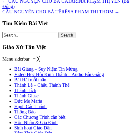
←
CẦU NGUYỆN CHO BÀ CATARINA PHẠM THỊ YẾN (Bà
Đông)
CẦU NGUYỆN CHO BÀ TÊRÊSA PHẠM THỊ THƠM
→
Tìm Kiếm Bài Viết
Search
Giáo Xứ Tân Việt
Menu siderbar
≡
╳
Bài Giảng – Suy Niệm Tin Mừng
Video Học Hỏi Kinh Thánh – Audio Bài Giảng
Bài Hát mỗi tuần
Thánh Lễ – Chầu Thánh Thể
Thánh Tích
Thánh Giuse
Đức Mẹ Maria
Hạnh Các Thánh
Thông Báo
Các Chương Trình cần biết
Hôn Nhân & Gia Đình
Sinh hoạt Giáo Dân