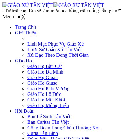
“Từ trời cao, Em sẽ làm mưa hoa hồng rơi xuống trần gian!”
Menu
≡
╳
Trang Chủ
Giới Thiệu
Linh Mục Phục Vụ Giáo Xứ
Lược Sử Giáo Xứ Tân Việt
Xứ Đạo Theo Dòng Thời Gian
Giáo Họ
Giáo Họ Bàu Cát
Giáo Họ Đa Minh
Giáo Họ Gioan
Giáo Họ Giuse
Giáo Họ Kitô Vương
Giáo Họ Lộ Đức
Giáo Họ Môi Khôi
Giáo Họ Mông Triệu
Hội Đoàn
Ban Lễ Sinh Tân Việt
Ban Caritas Tân Việt
Cộng Đoàn Lòng Chúa Thương Xót
Curia Tân Bình
Dòng Mến Thánh Giá Tân Việt