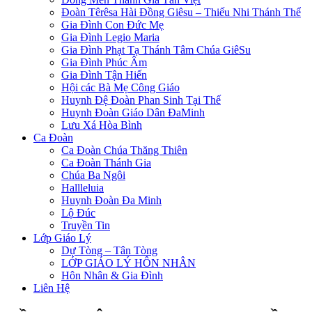
Đoàn Têrêsa Hài Đồng Giêsu – Thiếu Nhi Thánh Thể
Gia Đình Con Đức Mẹ
Gia Đình Legio Maria
Gia Đình Phạt Tạ Thánh Tâm Chúa GiêSu
Gia Đình Phúc Âm
Gia Đình Tận Hiến
Hội các Bà Mẹ Công Giáo
Huynh Đệ Đoàn Phan Sinh Tại Thế
Huynh Đoàn Giáo Dân ĐaMinh
Lưu Xá Hòa Bình
Ca Đoàn
Ca Đoàn Chúa Thăng Thiên
Ca Đoàn Thánh Gia
Chúa Ba Ngôi
Hallleluia
Huynh Đoàn Đa Minh
Lộ Đúc
Truyền Tin
Lớp Giáo Lý
Dự Tòng – Tân Tòng
LỚP GIÁO LÝ HÔN NHÂN
Hôn Nhân & Gia Đình
Liên Hệ