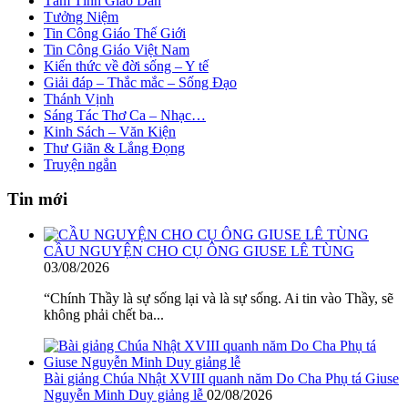
Tâm Tình Giáo Dân
Tưởng Niệm
Tin Công Giáo Thế Giới
Tin Công Giáo Việt Nam
Kiến thức về đời sống – Y tế
Giải đáp – Thắc mắc – Sống Đạo
Thánh Vịnh
Sáng Tác Thơ Ca – Nhạc…
Kinh Sách – Văn Kiện
Thư Giãn & Lắng Đọng
Truyện ngắn
Tin mới
CẦU NGUYỆN CHO CỤ ÔNG GIUSE LÊ TÙNG
03/08/2026
“Chính Thầy là sự sống lại và là sự sống. Ai tin vào Thầy, sẽ
không phải chết ba...
Bài giảng Chúa Nhật XVIII quanh năm Do Cha Phụ tá Giuse
Nguyễn Minh Duy giảng lễ
02/08/2026