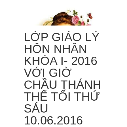
LỚP GIÁO LÝ
HÔN NHÂN
KHÓA I- 2016
VỚI GIỜ
“Từ trời cao, Em sẽ làm mưa hoa hồng rơi xuống trần
gian!”
CHẦU THÁNH
Menu
≡
THỂ TỐI THỨ
SÁU
10.06.2016