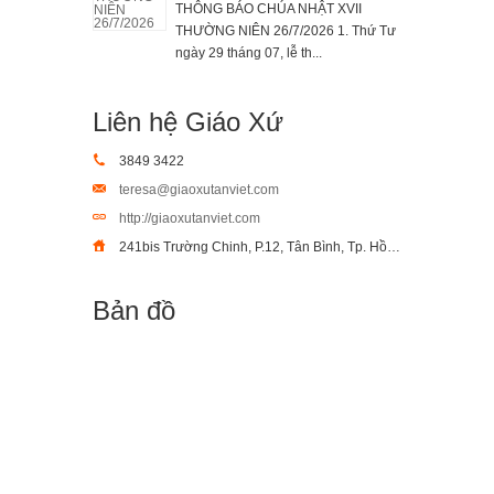
THÔNG BÁO CHÚA NHẬT XVII
THƯỜNG NIÊN 26/7/2026 1. Thứ Tư
ngày 29 tháng 07, lễ th...
Liên hệ Giáo Xứ
3849 3422
teresa@giaoxutanviet.com
http://giaoxutanviet.com
241bis Trường Chinh, P.12, Tân Bình, Tp. Hồ Chí Minh
Bản đồ