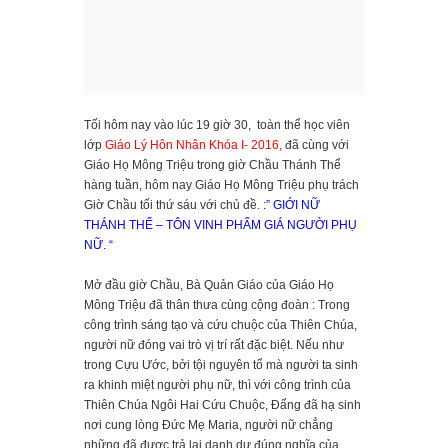
Tối hôm nay vào lúc 19 giờ 30, toàn thể học viên
lớp
Giáo Lý Hôn Nhân Khóa I- 2016,
đã cùng với
Giáo Họ Mông Triệu trong giờ Chầu Thánh Thể
hàng tuần, hôm nay Giáo Họ Mông Triệu phụ trách
Giờ Chầu tối thứ sáu với chủ đề.
:” GIỚI NỮ
THÁNH THỂ – TÔN VINH PHẨM GIÁ NGƯỜI PHỤ
NỮ. “
Mở đầu giờ Chầu, Bà Quản Giáo của Giáo Họ
Mông Triệu đã thân thưa cùng cộng đoàn : Trong
công trình sáng tạo và cứu chuộc của Thiên Chúa,
người nữ đóng vai trò vị trí rất đặc biệt. Nếu như
trong Cựu Ước, bởi tội nguyên tổ mà người ta sinh
ra khinh miệt người phụ nữ, thì với công trình của
Thiên Chúa Ngôi Hai Cứu Chuộc, Đấng đã hạ sinh
nơi cung lòng Đức Mẹ Maria, người nữ chẳng
những đã được trả lại danh dự đúng nghĩa của