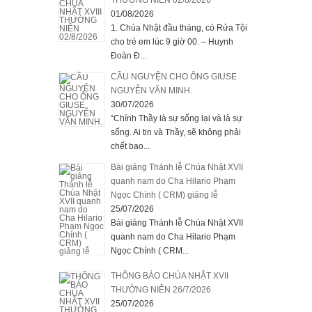
THƯỜNG NIÊN 02/8/2026
01/08/2026
1. Chúa Nhật đầu tháng, có Rửa Tội
cho trẻ em lúc 9 giờ 00. – Huynh
Đoàn Đ...
CẦU NGUYỆN CHO ÔNG GIUSE
NGUYỄN VĂN MINH.
30/07/2026
“Chính Thầy là sự sống lại và là sự
sống. Ai tin và Thầy, sẽ không phải
chết bao...
Bài giảng Thánh lễ Chúa Nhật XVII
quanh nam do Cha Hilario Phạm
Ngọc Chính ( CRM) giảng lễ
25/07/2026
Bài giảng Thánh lễ Chúa Nhật XVII
quanh nam do Cha Hilario Phạm
Ngọc Chính ( CRM...
THÔNG BÁO CHÚA NHẬT XVII
THƯỜNG NIÊN 26/7/2026
25/07/2026