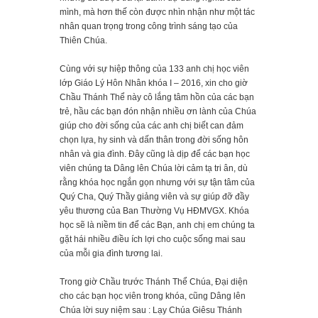
mình, mà hơn thế còn được nhìn nhận như một tác
nhân quan trọng trong công trình sáng tạo của
Thiên Chúa.
Cùng với sự hiệp thông của 133 anh chị học viên
lớp Giáo Lý Hôn Nhân khóa I – 2016, xin cho giờ
Chầu Thánh Thể này cô lắng tâm hồn của các bạn
trẻ, hầu các bạn đón nhận nhiều ơn lành của Chúa
giúp cho đời sống của các anh chị biết can đảm
chọn lựa, hy sinh và dấn thân trong đời sống hôn
nhân và gia đình. Đây cũng là dịp để các bạn học
viên chúng ta Dâng lên Chúa lời cảm tạ tri ân, dù
rằng khóa học ngắn gọn nhưng với sự tận tâm của
Quý Cha, Quý Thầy giảng viên và sự giúp đỡ đầy
yêu thương của Ban Thường Vụ HĐMVGX. Khóa
học sẽ là niềm tin để các Bạn, anh chị em chúng ta
gặt hái nhiều điều ích lợi cho cuộc sống mai sau
của mỗi gia đình tương lai.
Trong giờ Chầu trước Thánh Thể Chúa, Đại diện
cho các bạn học viên trong khóa, cũng Dâng lên
Chúa lời suy niệm sau : Lạy Chúa Giêsu Thánh