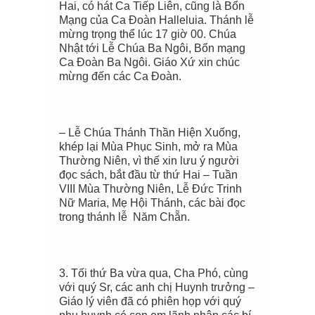
Hai, có hát Ca Tiếp Liên
,
cũng là Bổn
Mạng của Ca Đoàn Halleluia.
Thánh lễ
mừng trọng thể lúc 17 giờ 00.
Chúa
Nhật tới Lễ Chúa Ba Ngôi, Bổn mạng
Ca Đoàn Ba Ngôi. Giáo Xứ xin chúc
mừng đến các Ca Đoàn.
– Lễ Chúa Thánh Thần Hiện Xuống,
khép lại Mùa Phục Sinh, mở ra Mùa
Thường Niên
,
vì thế xin lưu ý người
đọc sách, bắt đầu từ thứ Hai – Tuần
VIII Mùa Thường Niên, Lễ Đức Trinh
Nữ Maria, Mẹ Hội Thánh, các bài đọc
trong thánh lễ Năm Chẵn.
3.
Tối thứ
B
a
vừa qua, Cha Phó, cùng
với quý Sr, các anh chị Huynh trưởng –
Giáo lý viên đã có phiên họp với quý