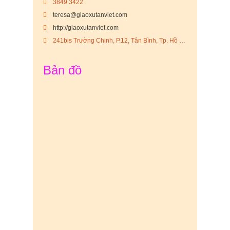
3849 3422
teresa@giaoxutanviet.com
http://giaoxutanviet.com
241bis Trường Chinh, P.12, Tân Bình, Tp. Hồ Chí Minh
Bản đồ