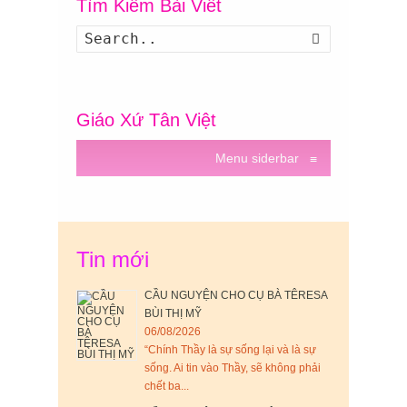
Tìm Kiếm Bài Viết
Search
Giáo Xứ Tân Việt
Menu siderbar
≡
Tin mới
CẦU NGUYỆN CHO CỤ BÀ TÊRESA
BÙI THỊ MỸ
06/08/2026
“Chính Thầy là sự sống lại và là sự
sống. Ai tin vào Thầy, sẽ không phải
chết ba...