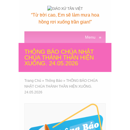
“Từ trời cao, Em sẽ làm mưa hoa
hồng rơi xuống trần gian!”
Menu
≡
THÔNG BÁO CHÚA NHẬT
CHÚA THÁNH THẦN HIỆN
XUỐNG. 24.05.2026
Trang Chủ
»
Thông Báo
»
THÔNG BÁO CHÚA
NHẬT CHÚA THÁNH THẦN HIỆN XUỐNG.
24.05.2026