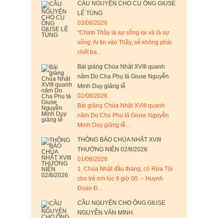
CẦU NGUYỆN CHO CỤ ÔNG GIUSE
LÊ TÙNG
03/08/2026
“Chính Thầy là sự sống lại và là sự
sống. Ai tin vào Thầy, sẽ không phải
chết ba...
Bài giảng Chúa Nhật XVIII quanh
năm Do Cha Phụ tá Giuse Nguyễn
Minh Duy giảng lễ
02/08/2026
Bài giảng Chúa Nhật XVIII quanh
năm Do Cha Phụ tá Giuse Nguyễn
Minh Duy giảng lễ...
THÔNG BÁO CHÚA NHẬT XVIII
THƯỜNG NIÊN 02/8/2026
01/08/2026
1. Chúa Nhật đầu tháng, có Rửa Tội
cho trẻ em lúc 9 giờ 00. – Huynh
Đoàn Đ...
CẦU NGUYỆN CHO ÔNG GIUSE
NGUYỄN VĂN MINH.