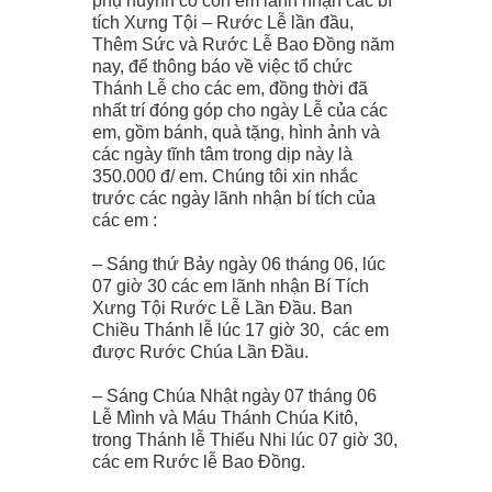
phụ huynh có con em lãnh nhận các bí
tích Xưng Tội – Rước Lễ lần đầu,
Thêm Sức và Rước Lễ Bao Đồng năm
nay
, để thông báo về việc tổ chức
Thánh Lễ cho các em, đồng thời đã
nhất trí đóng góp cho ngày Lễ của các
em, gồm bánh, quà tặng, hình ảnh và
các ngày tĩnh tâm trong dịp này
là
350.000 đ/ em
.
C
húng tôi xin nhắc
trước các ngày lãnh nhận bí tích của
các em :
– Sáng thứ Bảy ngày 06 tháng 06, lúc
07 giờ 30 các em lãnh nhận Bí Tích
Xưng Tội Rước Lễ Lần Đầu. Ban
Chiề
u Thánh lễ lúc 17 giờ 30, các
e
m
được Rước Chúa Lần Đầu.
– Sáng Chúa Nhật ngày 07 tháng 06
Lễ Mình và Máu Thánh Chúa Kitô,
trong Thánh lễ Thiếu Nhi lúc 07 giờ 30,
các em Rước lễ Bao Đồng.