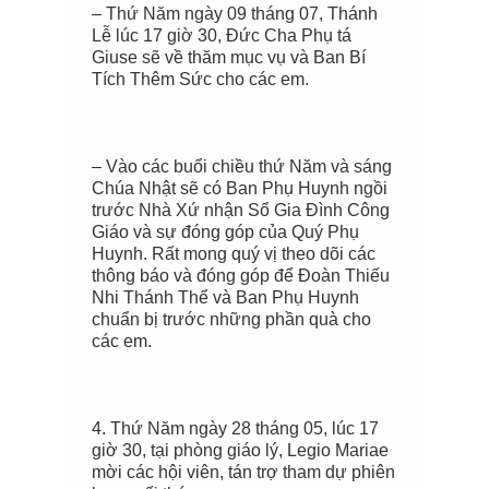
– Thứ
N
ăm ngày
09
tháng 07, Thánh
Lễ lúc 17 giờ 30, Đức Cha Phụ tá
Giuse sẽ về thăm mục vụ và Ban Bí
Tích Thêm Sức cho các em.
– Vào các buổi chiều
thứ
N
ăm và sáng
Chúa Nhật
sẽ có Ban Phụ Huynh ngồi
trước Nhà Xứ nhận Sổ Gia Đình Công
Giáo và sự đóng góp của Quý Phụ
Huynh. Rất mong quý vị theo dõi các
thông báo và đóng góp để Đoàn Thiếu
Nhi Thánh Thể và Ban Phụ
Huynh
chuẩn bị trước những phần quà cho
các em.
4
.
Thứ Năm ngày 28 tháng 05, lúc 17
giờ 30, tại phòng giáo lý, Legio Mariae
mời các hội viên, tán trợ tham dự phiên