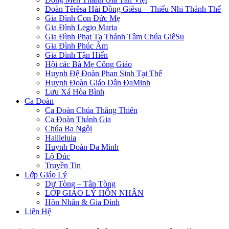
Đoàn Têrêsa Hài Đồng Giêsu – Thiếu Nhi Thánh Thể
Gia Đình Con Đức Mẹ
Gia Đình Legio Maria
Gia Đình Phạt Tạ Thánh Tâm Chúa GiêSu
Gia Đình Phúc Âm
Gia Đình Tận Hiến
Hội các Bà Mẹ Công Giáo
Huynh Đệ Đoàn Phan Sinh Tại Thế
Huynh Đoàn Giáo Dân ĐaMinh
Lưu Xá Hòa Bình
Ca Đoàn
Ca Đoàn Chúa Thăng Thiên
Ca Đoàn Thánh Gia
Chúa Ba Ngôi
Hallleluia
Huynh Đoàn Đa Minh
Lộ Đúc
Truyền Tin
Lớp Giáo Lý
Dự Tòng – Tân Tòng
LỚP GIÁO LÝ HÔN NHÂN
Hôn Nhân & Gia Đình
Liên Hệ