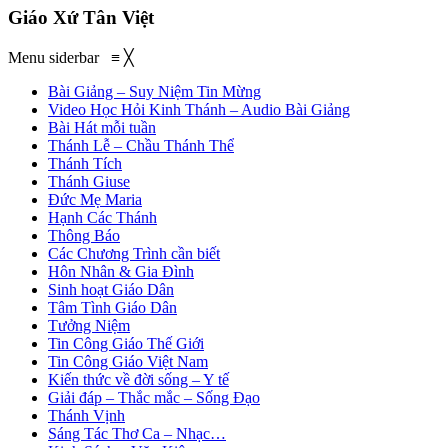
Giáo Xứ Tân Việt
Menu siderbar
≡
╳
Bài Giảng – Suy Niệm Tin Mừng
Video Học Hỏi Kinh Thánh – Audio Bài Giảng
Bài Hát mỗi tuần
Thánh Lễ – Chầu Thánh Thể
Thánh Tích
Thánh Giuse
Đức Mẹ Maria
Hạnh Các Thánh
Thông Báo
Các Chương Trình cần biết
Hôn Nhân & Gia Đình
Sinh hoạt Giáo Dân
Tâm Tình Giáo Dân
Tưởng Niệm
Tin Công Giáo Thế Giới
Tin Công Giáo Việt Nam
Kiến thức về đời sống – Y tế
Giải đáp – Thắc mắc – Sống Đạo
Thánh Vịnh
Sáng Tác Thơ Ca – Nhạc…