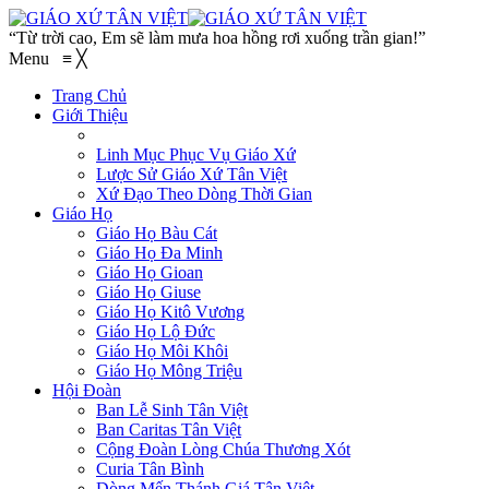
“Từ trời cao, Em sẽ làm mưa hoa hồng rơi xuống trần gian!”
Menu
≡
╳
Trang Chủ
Giới Thiệu
Linh Mục Phục Vụ Giáo Xứ
Lược Sử Giáo Xứ Tân Việt
Xứ Đạo Theo Dòng Thời Gian
Giáo Họ
Giáo Họ Bàu Cát
Giáo Họ Đa Minh
Giáo Họ Gioan
Giáo Họ Giuse
Giáo Họ Kitô Vương
Giáo Họ Lộ Đức
Giáo Họ Môi Khôi
Giáo Họ Mông Triệu
Hội Đoàn
Ban Lễ Sinh Tân Việt
Ban Caritas Tân Việt
Cộng Đoàn Lòng Chúa Thương Xót
Curia Tân Bình
Dòng Mến Thánh Giá Tân Việt